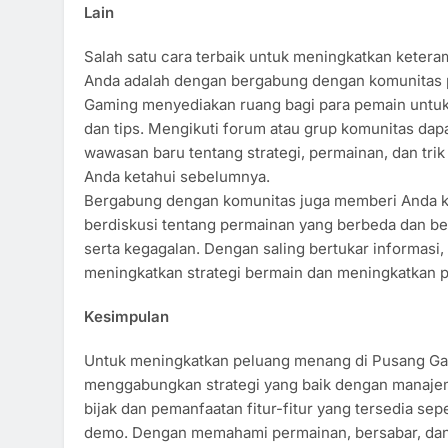
Lain
Salah satu cara terbaik untuk meningkatkan keteram
Anda adalah dengan bergabung dengan komunitas
Gaming menyediakan ruang bagi para pemain untu
dan tips. Mengikuti forum atau grup komunitas da
wawasan baru tentang strategi, permainan, dan trik
Anda ketahui sebelumnya.
Bergabung dengan komunitas juga memberi Anda 
berdiskusi tentang permainan yang berbeda dan b
serta kegagalan. Dengan saling bertukar informasi,
meningkatkan strategi bermain dan meningkatkan 
Kesimpulan
Untuk meningkatkan peluang menang di Pusang Ga
menggabungkan strategi yang baik dengan manaje
bijak dan pemanfaatan fitur-fitur yang tersedia se
demo. Dengan memahami permainan, bersabar, d