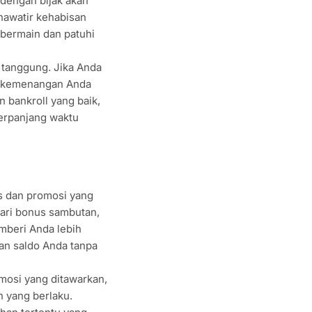
dengan bijak akan
hawatir kehabisan
 bermain dan patuhi
 tanggung. Jika Anda
i kemenangan Anda
bankroll yang baik,
erpanjang waktu
 dan promosi yang
ari bonus sambutan,
emberi Anda lebih
an saldo Anda tanpa
mosi yang ditawarkan,
n yang berlaku.