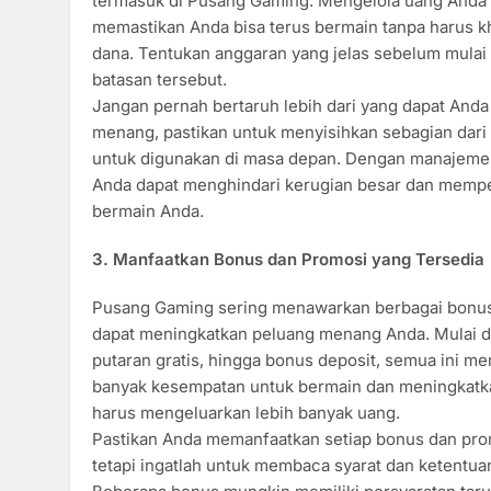
termasuk di Pusang Gaming. Mengelola uang Anda 
memastikan Anda bisa terus bermain tanpa harus k
dana. Tentukan anggaran yang jelas sebelum mulai
batasan tersebut.
Jangan pernah bertaruh lebih dari yang dapat Anda
menang, pastikan untuk menyisihkan sebagian dar
untuk digunakan di masa depan. Dengan manajemen 
Anda dapat menghindari kerugian besar dan memp
bermain Anda.
3.
Manfaatkan Bonus dan Promosi yang Tersedia
Pusang Gaming sering menawarkan berbagai bonus
dapat meningkatkan peluang menang Anda. Mulai d
putaran gratis, hingga bonus deposit, semua ini m
banyak kesempatan untuk bermain dan meningkatk
harus mengeluarkan lebih banyak uang.
Pastikan Anda memanfaatkan setiap bonus dan pro
tetapi ingatlah untuk membaca syarat dan ketentua