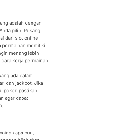
ang adalah dengan
nda pilih. Pusang
 dari slot online
p permainan memiliki
ngin menang lebih
 cara kerja permainan
 yang ada dalam
ar, dan jackpot. Jika
u poker, pastikan
n agar dapat
n.
mainan apa pun,