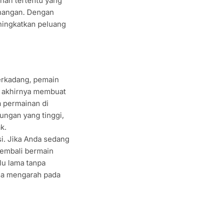
han tertentu yang
nangan. Dengan
ningkatkan peluang
erkadang, pemain
n akhirnya membuat
a permainan di
ungan yang tinggi,
k.
i. Jika Anda sedang
kembali bermain
lu lama tanpa
isa mengarah pada