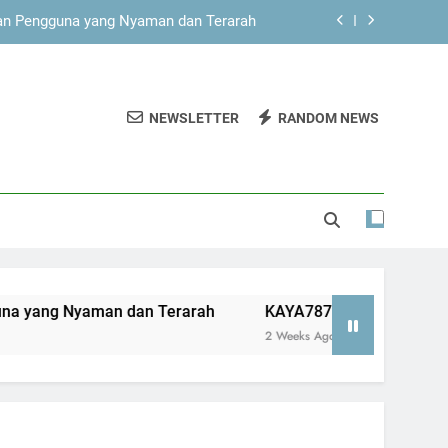
an Pengguna yang Nyaman dan Terarah
ndukung Kenyamanan Pengguna Modern
ra Efisien melalui Berbagai Perangkat
NEWSLETTER
RANDOM NEWS
ingkas dan Mudah Dipahami Pengguna
an Pengguna yang Nyaman dan Terarah
ndukung Kenyamanan Pengguna Modern
ra Efisien melalui Berbagai Perangkat
man dan Terarah
KAYA787 dan Peran Teknologi dala
2 Weeks Ago