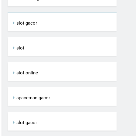
slot gacor
slot
slot online
spaceman gacor
slot gacor