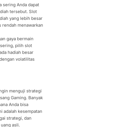
a sering Anda dapat
iah tersebut. Slot
diah yang lebih besar
itas rendah menawarkan
ngan gaya bermain
ring, pilih slot
pada hadiah besar
dengan volatilitas
ngin menguji strategi
usang Gaming. Banyak
mana Anda bisa
ni adalah kesempatan
i strategi, dan
uang asli.