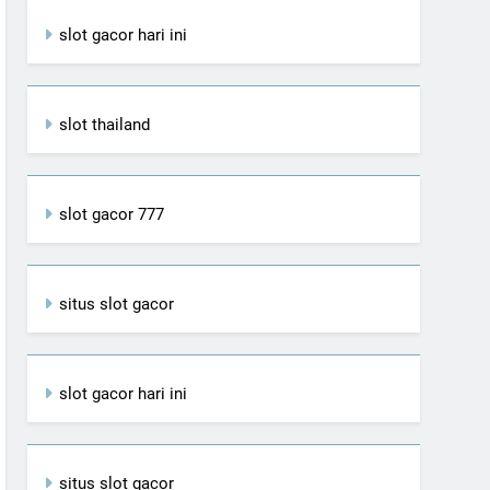
slot gacor hari ini
slot thailand
slot gacor 777
situs slot gacor
slot gacor hari ini
situs slot gacor