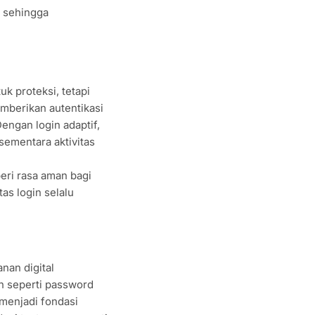
, sehingga
k proteksi, tetapi
mberikan autentikasi
engan login adaptif,
sementara aktivitas
eri rasa aman bagi
as login selalu
nan digital
 seperti password
 menjadi fondasi