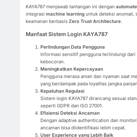
KAYA787 menjawab tantangan ini dengan
automate
integrasi
machine learning
untuk deteksi anomali, 
keamanan berbasis
Zero Trust Architecture
.
Manfaat Sistem Login KAYA787
Perlindungan Data Pengguna
Informasi sensitif pengguna terlindungi dar
kebocoran.
Meningkatkan Kepercayaan
Pengguna merasa aman dan nyaman saat me
yang berdampak pada loyalitas jangka panjan
Kepatuhan Regulasi
Sistem login KAYA787 dirancang sesuai stand
seperti GDPR dan ISO 27001.
Efisiensi Deteksi Ancaman
Dengan adaptive authentication dan monitori
ancaman bisa diidentifikasi lebih cepat.
User Experience yang Lebih Baik