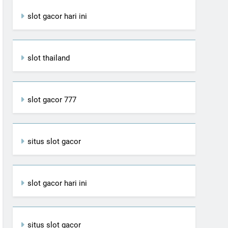
slot gacor hari ini
slot thailand
slot gacor 777
situs slot gacor
slot gacor hari ini
situs slot gacor