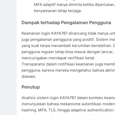
MFA adaptif hanya diminta ketika diperlukan
kenyamanan tetap terjaga.
Dampak terhadap Pengalaman Pengguna
Keamanan login KAYA787 dirancang tidak hanya untu
juga pengalaman pengguna yang positif. Sistem me
yang kuat tanpa menambah kerumitan berlebihan. D
pengguna reguler tetap bisa masuk dengan lancar, 
mencurigakan mendapat verifikasi ketat.
Transparansi dalam notifikasi keamanan juga memb
pengguna, karena mereka mengetahui bahwa aktivit
diawasi.
Penutup
Analisis sistem login KAYA787 dalam konteks keama
menunjukkan bahwa mekanisme autentikasi modern
hashing, MFA, TLS, hingga adaptive authentication