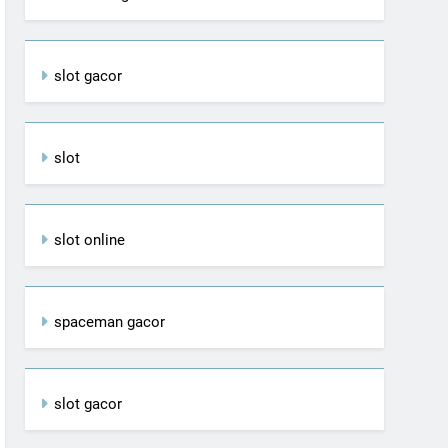
slot gacor
slot
slot online
spaceman gacor
slot gacor