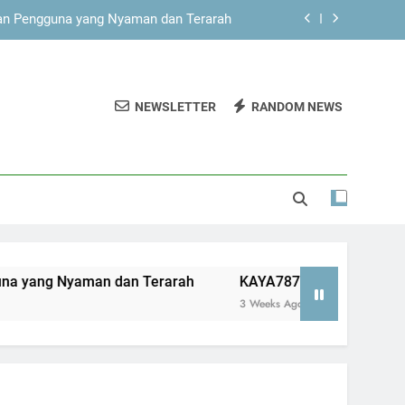
an Pengguna yang Nyaman dan Terarah
ndukung Kenyamanan Pengguna Modern
ra Efisien melalui Berbagai Perangkat
NEWSLETTER
RANDOM NEWS
ingkas dan Mudah Dipahami Pengguna
an Pengguna yang Nyaman dan Terarah
ndukung Kenyamanan Pengguna Modern
ra Efisien melalui Berbagai Perangkat
aman dan Terarah
KAYA787 dan Peran Teknologi dala
3 Weeks Ago