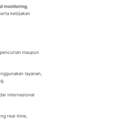
d monitoring
,
serta kebijakan
i pencurian maupun
nggunakan layanan,
g.
ar internasional
ng real-time,