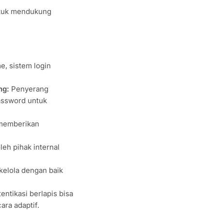
untuk mendukung
, sistem login
ng:
Penyerang
assword untuk
 memberikan
leh pihak internal
kelola dengan baik
entikasi berlapis bisa
ara adaptif.