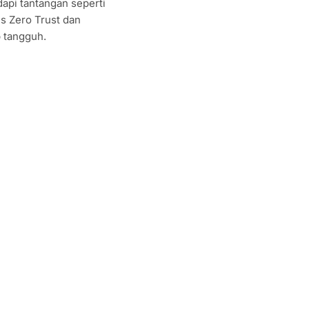
pi tantangan seperti
is Zero Trust dan
p tangguh.