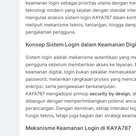
keamanan login sebagai prioritas utama dengan m
teknologi modern yang sejalan dengan standar intern
mengulas analisis sistem login KAYA787 dalam kont
meliputi mekanisme teknis, tantangan, hingga dam
pengalaman pengguna.
Konsep Sistem Login dalam Keamanan Digi
Sistem login adalah mekanisme autentikasi yang me
pengguna sebelum memberikan akses ke layanan. 
keamanan digital, login bukan sekadar memasukka
password, melainkan rangkaian proses yang mencak
enkripsi, serta pengawasan berkelanjutan.
KAYA787 mengadopsi prinsip
security by design
, 
dibangun dengan mempertimbangkan potensi anca
perancangan. Dengan demikian, setiap interaksi lo
fungsi teknis, tetapi juga bagian dari strategi kea
Mekanisme Keamanan Login di KAYA787