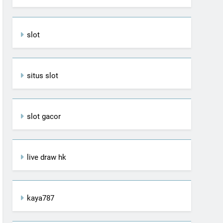
slot
situs slot
slot gacor
live draw hk
kaya787