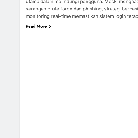
utama dalam melindungi pengguna. Meski menghada
serangan brute force dan phishing, strategi berbas
monitoring real-time memastikan sistem login teta
Read More