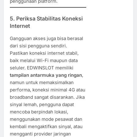
penggunaan platform.
5. Periksa Stabilitas Koneksi
Internet
Gangguan akses juga bisa berasal
dari sisi pengguna sendiri.
Pastikan koneksi internet stabil,
baik melalui Wi-Fi maupun data
seluler. EDWINSLOT memiliki
tampilan antarmuka yang ringan
,
namun untuk memaksimalkan
performa, koneksi minimal 4G atau
broadband sangat disarankan. Jika
sinyal lemah, pengguna dapat
mencoba berpindah lokasi,
menggunakan mode pesawat dan
kembali mengaktifkan sinyal, atau
mengganti provider jaringan