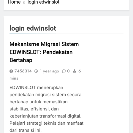
Home
login edwinslot
login edwinslot
Mekanisme Migrasi Sistem
EDWINSLOT: Pendekatan
Bertahap
7456314
1 year ago
0
6
mins
EDWINSLOT menerapkan
pendekatan migrasi sistem secara
bertahap untuk memastikan
stabilitas, efisiensi, dan
keberlanjutan transformasi digital.
Pelajari strategi teknis dan manfaat
dari transisi ini.