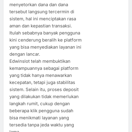
menyetorkan dana dan dana
tersebut langsung tercermin di
sistem, hal ini menciptakan rasa
aman dan kepastian transaksi.
Itulah sebabnya banyak pengguna
kini cenderung beralih ke platform
yang bisa menyediakan layanan ini
dengan lancar.
Edwinslot telah membuktikan
kemampuannya sebagai platform
yang tidak hanya menawarkan
kecepatan, tetapi juga stabilitas
sistem. Selain itu, proses deposit
yang dilakukan tidak memerlukan
langkah rumit, cukup dengan
beberapa klik pengguna sudah
bisa menikmati layanan yang
tersedia tanpa jeda waktu yang
lama.