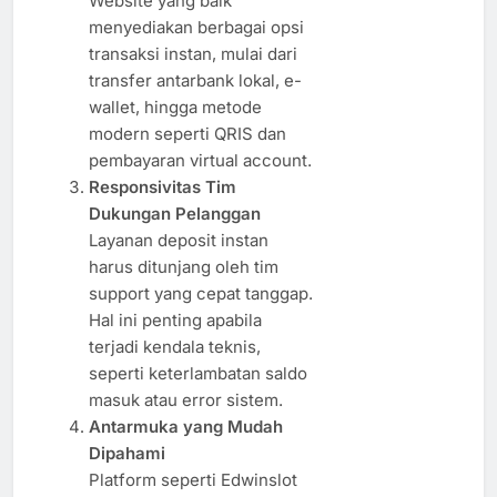
Website yang baik
menyediakan berbagai opsi
transaksi instan, mulai dari
transfer antarbank lokal, e-
wallet, hingga metode
modern seperti QRIS dan
pembayaran virtual account.
Responsivitas Tim
Dukungan Pelanggan
Layanan deposit instan
harus ditunjang oleh tim
support yang cepat tanggap.
Hal ini penting apabila
terjadi kendala teknis,
seperti keterlambatan saldo
masuk atau error sistem.
Antarmuka yang Mudah
Dipahami
Platform seperti Edwinslot