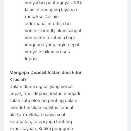
menyadari pentingnya UX/UI
dalam menunjang layanan
transaksi. Desain
sederhana, intuitif, dan
mobile-friendly akan sangat
membantu terutama bagi
pengguna yang ingin cepat
menyelesaikan proses
deposit.
Mengapa Deposit Instan Jadi Fitur
Krusial?
Dalam dunia digital yang serba
cepat, fitur deposit instan menjadi
salah satu elemen penting dalam
mendefinisikan kualitas sebuah
platform. Bukan hanya soal
kecepatan, tetapi juga tentang
kepercayaan. Ketika pengguna