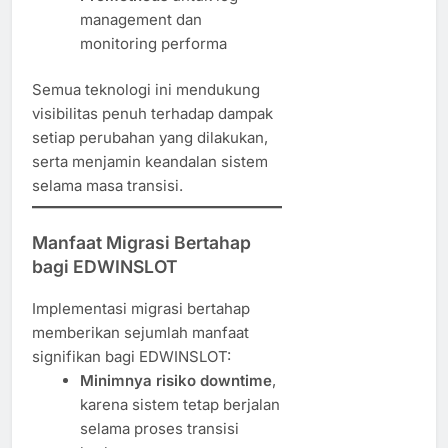
management dan
monitoring performa
Semua teknologi ini mendukung
visibilitas penuh terhadap dampak
setiap perubahan yang dilakukan,
serta menjamin keandalan sistem
selama masa transisi.
Manfaat Migrasi Bertahap
bagi EDWINSLOT
Implementasi migrasi bertahap
memberikan sejumlah manfaat
signifikan bagi EDWINSLOT:
Minimnya risiko downtime
,
karena sistem tetap berjalan
selama proses transisi