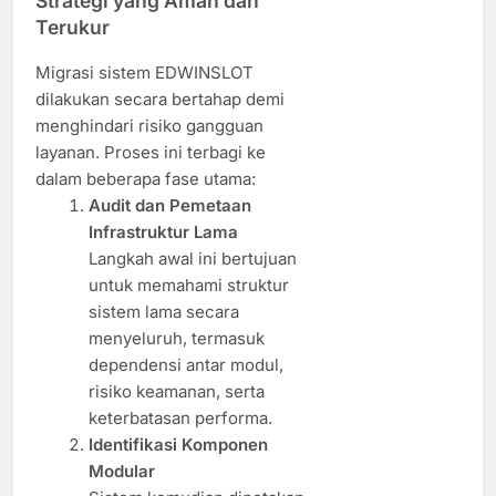
Strategi yang Aman dan
Terukur
Migrasi sistem EDWINSLOT
dilakukan secara bertahap demi
menghindari risiko gangguan
layanan. Proses ini terbagi ke
dalam beberapa fase utama:
Audit dan Pemetaan
Infrastruktur Lama
Langkah awal ini bertujuan
untuk memahami struktur
sistem lama secara
menyeluruh, termasuk
dependensi antar modul,
risiko keamanan, serta
keterbatasan performa.
Identifikasi Komponen
Modular