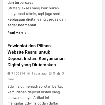
dan terpercaya
.
Strategi akses yang baik bukan
hanya soal teknis, tapi juga soal
kebiasaan digital yang cerdas dan
sadar keamanan
.
Read More
Edwinslot dan Pilihan
Website Resmi untuk
Deposit Instan: Kenyamanan
Digital yang Diutamakan
7456314
1 year ago
0
5
mins
Edwinslot menjadi sorotan berkat
kemudahan deposit instan yang
ditawarkannya. Artikel ini
mengulas Edwinslot dan daftar