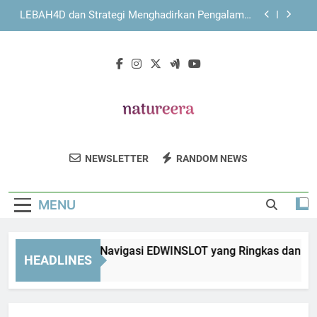
Skip
KAYA787 dan Peran Teknologi dalam Mendukung
to
Kenyamanan Pengguna Modern
content
Panduan Menjelajahi KAYA787 secara Efisien
melalui Berbagai Perangkat
Mengenal Sistem Navigasi EDWINSLOT yang
Ringkas dan Mudah Dipahami Pengguna
LEBAH4D dan Strategi Menghadirkan Pengalaman
Pengguna yang Nyaman dan Terarah
Nature Era
KAYA787 dan Peran Teknologi dalam Mendukung
Jelajahi Tips Dan Informasi Tentang
Kenyamanan Pengguna Modern
NEWSLETTER
RANDOM NEWS
Gaya Hidup Alami Di Nature Era.
Panduan Menjelajahi KAYA787 secara Efisien
melalui Berbagai Perangkat
MENU
ngenal Sistem Navigasi EDWINSLOT yang Ringkas dan Muda
HEADLINES
Weeks Ago