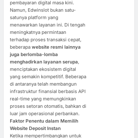
pembayaran digital masa kini.
Namun, Edwinslot bukan satu-
satunya platform yang
menawarkan layanan ini. Di tengah
meningkatnya permintaan
terhadap proses transaksi cepat,
beberapa
website resmi lainnya
juga berlomba-lomba
menghadirkan layanan serupa
,
menciptakan ekosistem digital
yang semakin kompetitif. Beberapa
di antaranya telah membangun
infrastruktur finansial berbasis API
real-time yang memungkinkan
proses setoran otomatis, bahkan di
luar jam operasional perbankan.
Faktor Penentu dalam Memilih
Website Deposit Instan
Ketika mempertimbangkan untuk