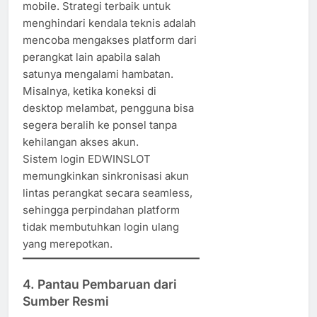
mobile. Strategi terbaik untuk
menghindari kendala teknis adalah
mencoba mengakses platform dari
perangkat lain apabila salah
satunya mengalami hambatan.
Misalnya, ketika koneksi di
desktop melambat, pengguna bisa
segera beralih ke ponsel tanpa
kehilangan akses akun.
Sistem login EDWINSLOT
memungkinkan sinkronisasi akun
lintas perangkat secara seamless,
sehingga perpindahan platform
tidak membutuhkan login ulang
yang merepotkan.
4. Pantau Pembaruan dari
Sumber Resmi