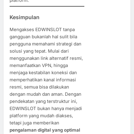
platform.
Kesimpulan
Mengakses EDWINSLOT tanpa
gangguan bukanlah hal sulit bila
pengguna memahami strategi dan
solusi yang tepat. Mulai dari
menggunakan link alternatif resmi,
memanfaatkan VPN, hingga
menjaga kestabilan koneksi dan
memperhatikan kanal informasi
resmi, semua bisa dilakukan
dengan mudah dan aman. Dengan
pendekatan yang terstruktur ini,
EDWINSLOT bukan hanya menjadi
platform yang mudah diakses,
tetapi juga memberikan
pengalaman digital yang optimal