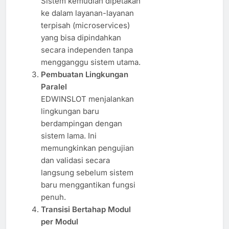
Sistem kemudian dipetakan
ke dalam layanan-layanan
terpisah (microservices)
yang bisa dipindahkan
secara independen tanpa
mengganggu sistem utama.
Pembuatan Lingkungan
Paralel
EDWINSLOT menjalankan
lingkungan baru
berdampingan dengan
sistem lama. Ini
memungkinkan pengujian
dan validasi secara
langsung sebelum sistem
baru menggantikan fungsi
penuh.
Transisi Bertahap Modul
per Modul