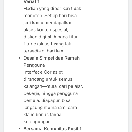
Variatif
Hadiah yang diberikan tidak
monoton. Setiap hari bisa
jadi kamu mendapatkan
akses konten spesial,
diskon digital, hingga fitur-
fitur eksklusif yang tak
tersedia di hari lain.
Desain Simpel dan Ramah
Pengguna
Interface Corlaslot
dirancang untuk semua
kalangan—mulai dari pelajar,
pekerja, hingga pengguna
pemula. Siapapun bisa
langsung memahami cara
klaim bonus tanpa
kebingungan.
Bersama Komunitas Positif