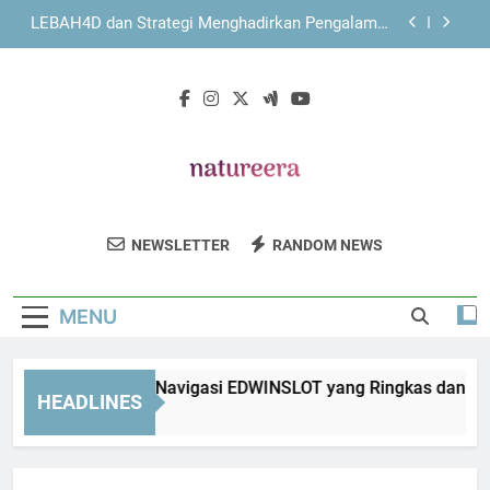
Skip
KAYA787 dan Peran Teknologi dalam Mendukung
to
Kenyamanan Pengguna Modern
content
Panduan Menjelajahi KAYA787 secara Efisien
melalui Berbagai Perangkat
Mengenal Sistem Navigasi EDWINSLOT yang
Ringkas dan Mudah Dipahami Pengguna
LEBAH4D dan Strategi Menghadirkan Pengalaman
Pengguna yang Nyaman dan Terarah
Nature Era
KAYA787 dan Peran Teknologi dalam Mendukung
Jelajahi Tips Dan Informasi Tentang
Kenyamanan Pengguna Modern
NEWSLETTER
RANDOM NEWS
Gaya Hidup Alami Di Nature Era.
Panduan Menjelajahi KAYA787 secara Efisien
melalui Berbagai Perangkat
MENU
ngenal Sistem Navigasi EDWINSLOT yang Ringkas dan Muda
HEADLINES
Weeks Ago