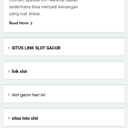
sederhana bisa menjadi kenangan
yang luar biasa.
Read More
SITUS LINK SLOT GACOR
link slot
slot gacor hari ini
situs toto slot