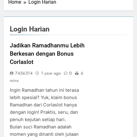
Home
Login Harian
Login Harian
Jadikan Ramadhanmu Lebih
Berkesan dengan Bonus
Corlaslot
7456314
1 year ago
0
6
mins
Ingin Ramadhan tahun ini terasa
lebih spesial? Yuk, klaim bonus
Ramadhan dari Corlaslot hanya
dengan login! Praktis, seru, dan
penuh kejutan setiap hari.
Bulan suci Ramadhan adalah
momen yang dinanti oleh jutaan