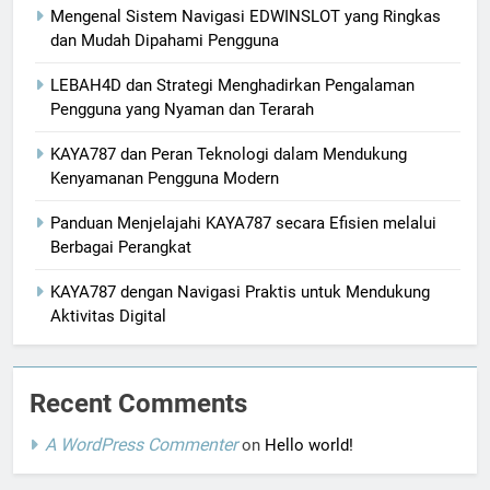
Mengenal Sistem Navigasi EDWINSLOT yang Ringkas
dan Mudah Dipahami Pengguna
LEBAH4D dan Strategi Menghadirkan Pengalaman
Pengguna yang Nyaman dan Terarah
KAYA787 dan Peran Teknologi dalam Mendukung
Kenyamanan Pengguna Modern
Panduan Menjelajahi KAYA787 secara Efisien melalui
Berbagai Perangkat
KAYA787 dengan Navigasi Praktis untuk Mendukung
Aktivitas Digital
Recent Comments
A WordPress Commenter
on
Hello world!