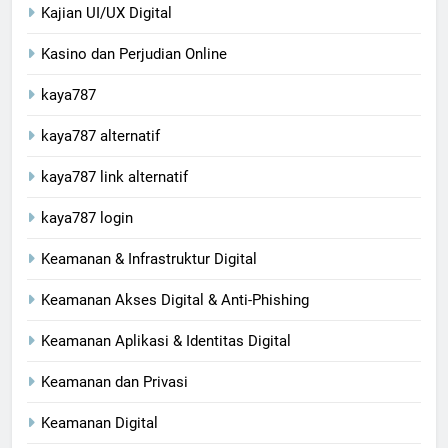
Kajian UI/UX Digital
Kasino dan Perjudian Online
kaya787
kaya787 alternatif
kaya787 link alternatif
kaya787 login
Keamanan & Infrastruktur Digital
Keamanan Akses Digital & Anti-Phishing
Keamanan Aplikasi & Identitas Digital
Keamanan dan Privasi
Keamanan Digital