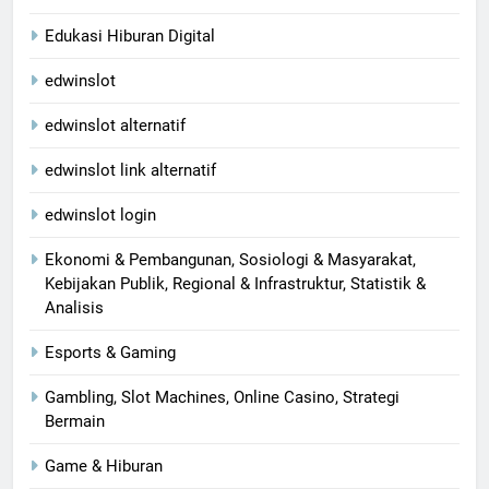
Edukasi Hiburan Digital
edwinslot
edwinslot alternatif
edwinslot link alternatif
edwinslot login
Ekonomi & Pembangunan, Sosiologi & Masyarakat,
Kebijakan Publik, Regional & Infrastruktur, Statistik &
Analisis
Esports & Gaming
Gambling, Slot Machines, Online Casino, Strategi
Bermain
Game & Hiburan