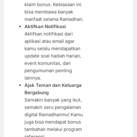
klaim bonus. Kebiasaan ini
bisa membawa banyak
manfaat selama Ramadhan.
Aktifkan Notifikasi
Aktifkan notifikasi dari
aplikasi atau email agar
kamu selalu mendapatkan
update soal hadiah harian,
event komunitas, dan
pengumuman penting
lainnya.
Ajak Teman dan Keluarga
Bergabung
Semakin banyak yang ikut,
semakin seru pengalaman
digital Ramadhanmu! Kamu
juga bisa mendapat bonus
tambahan melalui program
referensi.