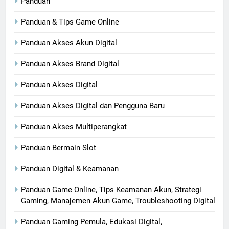
Panduan
Panduan & Tips Game Online
Panduan Akses Akun Digital
Panduan Akses Brand Digital
Panduan Akses Digital
Panduan Akses Digital dan Pengguna Baru
Panduan Akses Multiperangkat
Panduan Bermain Slot
Panduan Digital & Keamanan
Panduan Game Online, Tips Keamanan Akun, Strategi
Gaming, Manajemen Akun Game, Troubleshooting Digital
Panduan Gaming Pemula, Edukasi Digital,