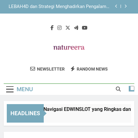
Skip
KAYA787 dan Peran Teknologi dalam Mendukung
to
Kenyamanan Pengguna Modern
content
Panduan Menjelajahi KAYA787 secara Efisien
melalui Berbagai Perangkat
Mengenal Sistem Navigasi EDWINSLOT yang
Ringkas dan Mudah Dipahami Pengguna
LEBAH4D dan Strategi Menghadirkan Pengalaman
Pengguna yang Nyaman dan Terarah
Nature Era
KAYA787 dan Peran Teknologi dalam Mendukung
Jelajahi Tips Dan Informasi Tentang
Kenyamanan Pengguna Modern
NEWSLETTER
RANDOM NEWS
Gaya Hidup Alami Di Nature Era.
Panduan Menjelajahi KAYA787 secara Efisien
melalui Berbagai Perangkat
MENU
ngenal Sistem Navigasi EDWINSLOT yang Ringkas dan Muda
HEADLINES
Weeks Ago