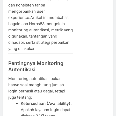
dan konsisten tanpa
mengorbankan user
experience.Artikel ini membahas
bagaimana Horas88 mengelola
monitoring autentikasi, metrik yang
digunakan, tantangan yang
dihadapi, serta strategi perbaikan
yang dilakukan.
Pentingnya Monitoring
Autentikasi
Monitoring autentikasi bukan
hanya soal menghitung jumlah
login berhasil atau gagal, tetapi
juga tentang:
Ketersediaan (Availability):
Apakah layanan login dapat
diakses 24/7 tanpa