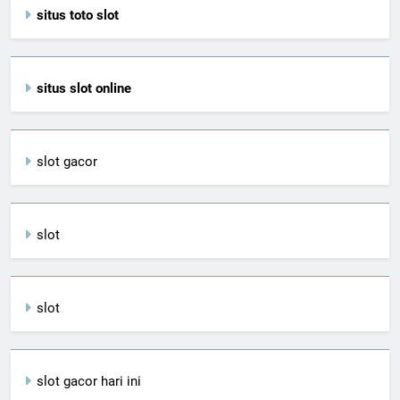
situs toto slot
situs slot online
slot gacor
slot
slot
slot gacor hari ini