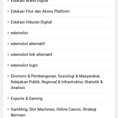
Edukasi Brand Digital
Edukasi Fitur dan Akses Platform
Edukasi Hiburan Digital
edwinslot
edwinslot alternatif
edwinslot link alternatif
edwinslot login
Ekonomi & Pembangunan, Sosiologi & Masyarakat,
Kebijakan Publik, Regional & Infrastruktur, Statistik &
Analisis
Esports & Gaming
Gambling, Slot Machines, Online Casino, Strategi
Bermain