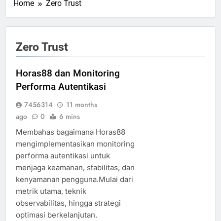
Home
Zero Trust
Zero Trust
Horas88 dan Monitoring
Performa Autentikasi
7456314
11 months
ago
0
6 mins
Membahas bagaimana Horas88
mengimplementasikan monitoring
performa autentikasi untuk
menjaga keamanan, stabilitas, dan
kenyamanan pengguna.Mulai dari
metrik utama, teknik
observabilitas, hingga strategi
optimasi berkelanjutan.