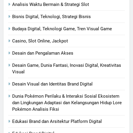
Analisis Waktu Bermain & Strategi Slot
Bisnis Digital, Teknologi, Strategi Bisnis
Budaya Digital, Teknologi Game, Tren Visual Game
Casino, Slot Online, Jackpot
Desain dan Pengalaman Akses
Desain Game, Dunia Fantasi, Inovasi Digital, Kreativitas
Visual
Desain Visual dan Identitas Brand Digital
Dunia Pokémon Perilaku & Interaksi Sosial Ekosistem
dan Lingkungan Adaptasi dan Kelangsungan Hidup Lore
Pokémon Analisis Fiksi
Edukasi Brand dan Arsitektur Platform Digital