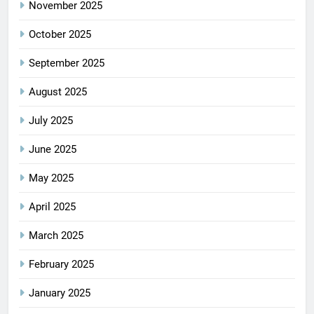
November 2025
October 2025
September 2025
August 2025
July 2025
June 2025
May 2025
April 2025
March 2025
February 2025
January 2025