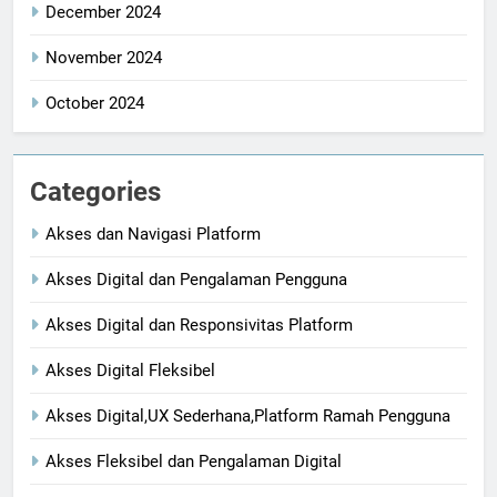
December 2024
November 2024
October 2024
Categories
Akses dan Navigasi Platform
Akses Digital dan Pengalaman Pengguna
Akses Digital dan Responsivitas Platform
Akses Digital Fleksibel
Akses Digital,UX Sederhana,Platform Ramah Pengguna
Akses Fleksibel dan Pengalaman Digital