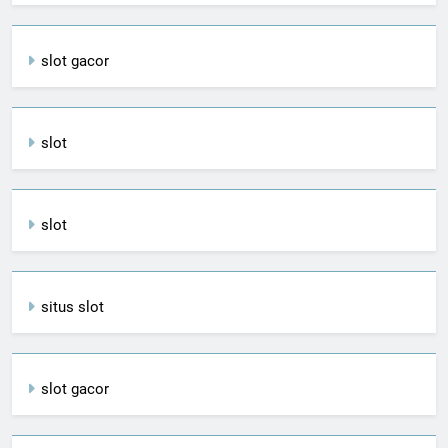
slot gacor
slot
slot
situs slot
slot gacor