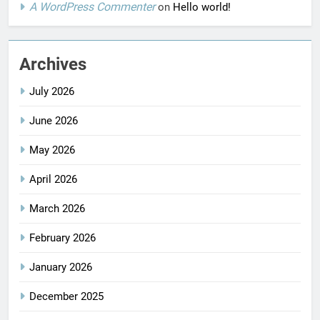
A WordPress Commenter
on
Hello world!
Archives
July 2026
June 2026
May 2026
April 2026
March 2026
February 2026
January 2026
December 2025