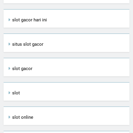
slot gacor hari ini
situs slot gacor
slot gacor
slot
slot online