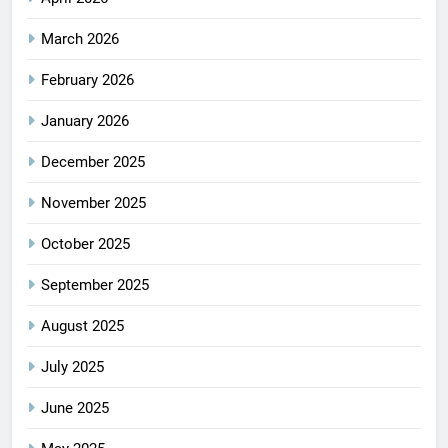
March 2026
February 2026
January 2026
December 2025
November 2025
October 2025
September 2025
August 2025
July 2025
June 2025