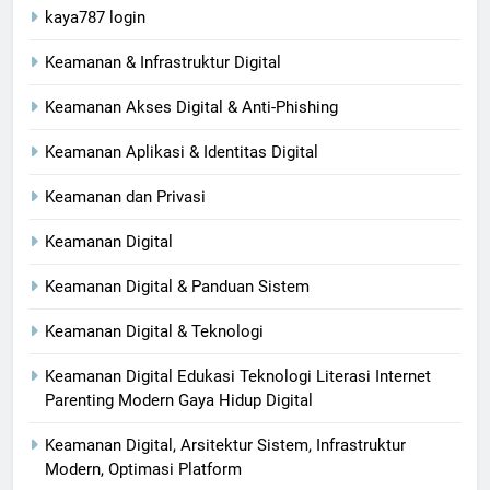
kaya787 login
Keamanan & Infrastruktur Digital
Keamanan Akses Digital & Anti-Phishing
Keamanan Aplikasi & Identitas Digital
Keamanan dan Privasi
Keamanan Digital
Keamanan Digital & Panduan Sistem
Keamanan Digital & Teknologi
Keamanan Digital Edukasi Teknologi Literasi Internet
Parenting Modern Gaya Hidup Digital
Keamanan Digital, Arsitektur Sistem, Infrastruktur
Modern, Optimasi Platform