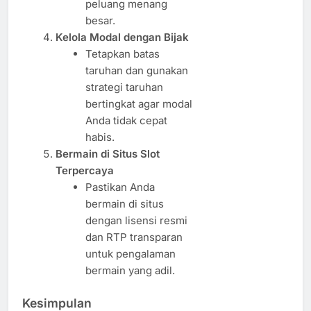
peluang menang
besar.
Kelola Modal dengan Bijak
Tetapkan batas
taruhan dan gunakan
strategi taruhan
bertingkat agar modal
Anda tidak cepat
habis.
Bermain di Situs Slot
Terpercaya
Pastikan Anda
bermain di situs
dengan lisensi resmi
dan RTP transparan
untuk pengalaman
bermain yang adil.
Kesimpulan