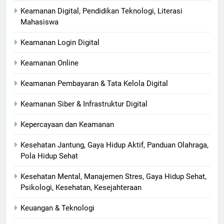
Keamanan Digital, Pendidikan Teknologi, Literasi
Mahasiswa
Keamanan Login Digital
Keamanan Online
Keamanan Pembayaran & Tata Kelola Digital
Keamanan Siber & Infrastruktur Digital
Kepercayaan dan Keamanan
Kesehatan Jantung, Gaya Hidup Aktif, Panduan Olahraga,
Pola Hidup Sehat
Kesehatan Mental, Manajemen Stres, Gaya Hidup Sehat,
Psikologi, Kesehatan, Kesejahteraan
Keuangan & Teknologi