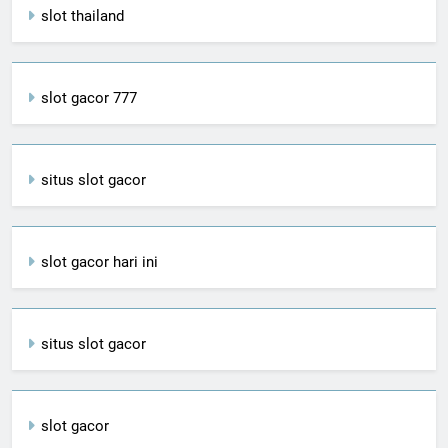
slot thailand
slot gacor 777
situs slot gacor
slot gacor hari ini
situs slot gacor
slot gacor