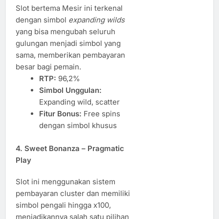
Slot bertema Mesir ini terkenal
dengan simbol
expanding wilds
yang bisa mengubah seluruh
gulungan menjadi simbol yang
sama, memberikan pembayaran
besar bagi pemain.
RTP:
96,2%
Simbol Unggulan:
Expanding wild, scatter
Fitur Bonus:
Free spins
dengan simbol khusus
4. Sweet Bonanza – Pragmatic
Play
Slot ini menggunakan sistem
pembayaran cluster dan memiliki
simbol pengali hingga x100,
menjadikannya salah satu pilihan