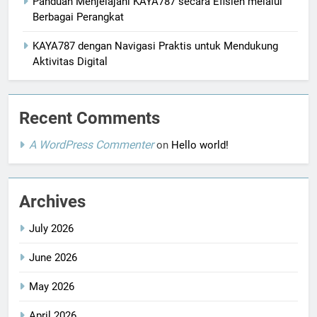
Panduan Menjelajahi KAYA787 secara Efisien melalui
Berbagai Perangkat
KAYA787 dengan Navigasi Praktis untuk Mendukung
Aktivitas Digital
Recent Comments
A WordPress Commenter
on
Hello world!
Archives
July 2026
June 2026
May 2026
April 2026