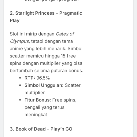
2. Starlight Princess – Pragmatic
Play
Slot ini mirip dengan
Gates of
Olympus
, tetapi dengan tema
anime yang lebih menarik. Simbol
scatter memicu hingga 15 free
spins dengan multiplier yang bisa
bertambah selama putaran bonus.
RTP:
96,5%
Simbol Unggulan:
Scatter,
multiplier
Fitur Bonus:
Free spins,
pengali yang terus
meningkat
3. Book of Dead – Play’n GO