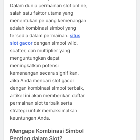
Dalam dunia permainan slot online,
salah satu faktor utama yang
menentukan peluang kemenangan
adalah kombinasi simbol yang
tersedia dalam permainan.
situs
slot gacor
dengan simbol wild,
scatter, dan multiplier yang
menguntungkan dapat
meningkatkan potensi
kemenangan secara signifikan.
Jika Anda mencari slot gacor
dengan kombinasi simbol terbaik,
artikel ini akan memberikan daftar
permainan slot terbaik serta
strategi untuk memaksimalkan
keuntungan Anda.
Mengapa Kombinasi Simbol
Penting dalam Slot?