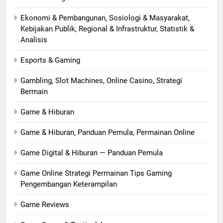
Ekonomi & Pembangunan, Sosiologi & Masyarakat,
Kebijakan Publik, Regional & Infrastruktur, Statistik &
Analisis
Esports & Gaming
Gambling, Slot Machines, Online Casino, Strategi
Bermain
Game & Hiburan
Game & Hiburan, Panduan Pemula, Permainan Online
Game Digital & Hiburan — Panduan Pemula
Game Online Strategi Permainan Tips Gaming
Pengembangan Keterampilan
Game Reviews