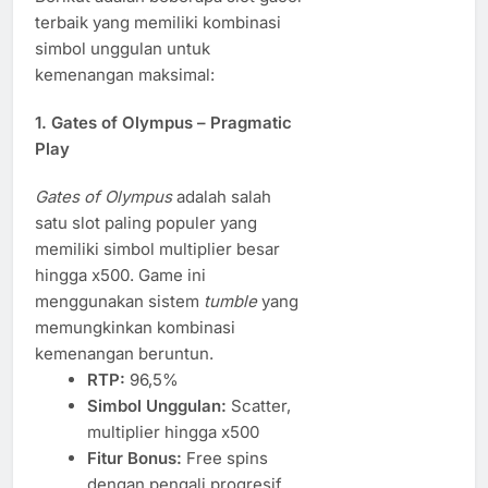
terbaik yang memiliki kombinasi
simbol unggulan untuk
kemenangan maksimal:
1. Gates of Olympus – Pragmatic
Play
Gates of Olympus
adalah salah
satu slot paling populer yang
memiliki simbol multiplier besar
hingga x500. Game ini
menggunakan sistem
tumble
yang
memungkinkan kombinasi
kemenangan beruntun.
RTP:
96,5%
Simbol Unggulan:
Scatter,
multiplier hingga x500
Fitur Bonus:
Free spins
dengan pengali progresif