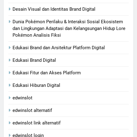
Desain Visual dan Identitas Brand Digital
Dunia Pokémon Perilaku & Interaksi Sosial Ekosistem
dan Lingkungan Adaptasi dan Kelangsungan Hidup Lore
Pokémon Analisis Fiksi
Edukasi Brand dan Arsitektur Platform Digital
Edukasi Brand Digital
Edukasi Fitur dan Akses Platform
Edukasi Hiburan Digital
edwinslot
edwinslot alternatif
edwinslot link alternatif
edwinslot login