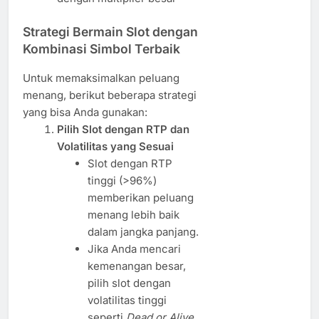
Strategi Bermain Slot dengan
Kombinasi Simbol Terbaik
Untuk memaksimalkan peluang
menang, berikut beberapa strategi
yang bisa Anda gunakan:
Pilih Slot dengan RTP dan
Volatilitas yang Sesuai
Slot dengan RTP
tinggi (>96%)
memberikan peluang
menang lebih baik
dalam jangka panjang.
Jika Anda mencari
kemenangan besar,
pilih slot dengan
volatilitas tinggi
seperti
Dead or Alive