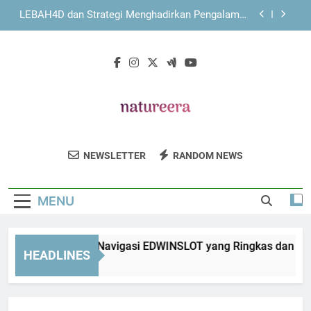
Skip
KAYA787 dan Peran Teknologi dalam Mendukung
to
Kenyamanan Pengguna Modern
content
Panduan Menjelajahi KAYA787 secara Efisien
melalui Berbagai Perangkat
Mengenal Sistem Navigasi EDWINSLOT yang
Ringkas dan Mudah Dipahami Pengguna
LEBAH4D dan Strategi Menghadirkan Pengalaman
Pengguna yang Nyaman dan Terarah
Nature Era
KAYA787 dan Peran Teknologi dalam Mendukung
Jelajahi Tips Dan Informasi Tentang
Kenyamanan Pengguna Modern
NEWSLETTER
RANDOM NEWS
Gaya Hidup Alami Di Nature Era.
Panduan Menjelajahi KAYA787 secara Efisien
melalui Berbagai Perangkat
MENU
ngenal Sistem Navigasi EDWINSLOT yang Ringkas dan Muda
HEADLINES
Weeks Ago