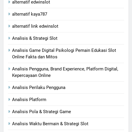
alternatif edwinslot
alternatif kaya787
alternatif link edwinslot
Analisis & Strategi Slot
Analisis Game Digital Psikologi Pemain Edukasi Slot
Online Fakta dan Mitos
Analisis Pengguna, Brand Experience, Platform Digital,
Kepercayaan Online
Analisis Perilaku Pengguna
Analisis Platform
Analisis Pola & Strategi Game
Analisis Waktu Bermain & Strategi Slot