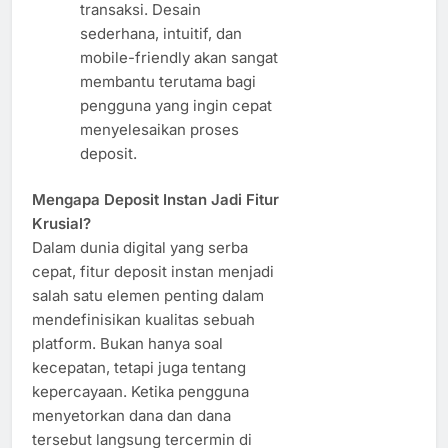
transaksi. Desain
sederhana, intuitif, dan
mobile-friendly akan sangat
membantu terutama bagi
pengguna yang ingin cepat
menyelesaikan proses
deposit.
Mengapa Deposit Instan Jadi Fitur
Krusial?
Dalam dunia digital yang serba
cepat, fitur deposit instan menjadi
salah satu elemen penting dalam
mendefinisikan kualitas sebuah
platform. Bukan hanya soal
kecepatan, tetapi juga tentang
kepercayaan. Ketika pengguna
menyetorkan dana dan dana
tersebut langsung tercermin di