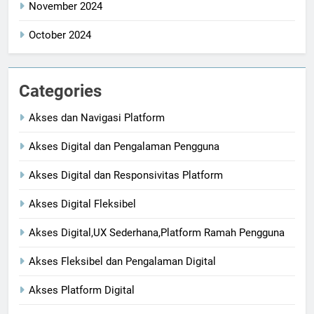
November 2024
October 2024
Categories
Akses dan Navigasi Platform
Akses Digital dan Pengalaman Pengguna
Akses Digital dan Responsivitas Platform
Akses Digital Fleksibel
Akses Digital,UX Sederhana,Platform Ramah Pengguna
Akses Fleksibel dan Pengalaman Digital
Akses Platform Digital