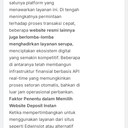
satunya platform yang
menawarkan layanan ini. Di tengah
meningkatnya permintaan
terhadap proses transaksi cepat,
beberapa
website resmi lainnya
juga berlomba-lomba
menghadirkan layanan serupa
,
menciptakan ekosistem digital
yang semakin kompetitif. Beberapa
di antaranya telah membangun
infrastruktur finansial berbasis API
real-time yang memungkinkan
proses setoran otomatis, bahkan di
luar jam operasional perbankan.
Faktor Penentu dalam Memilih
Website Deposit Instan
Ketika mempertimbangkan untuk
menggunakan layanan dari situs
seperti Edwinslot atau alternatif