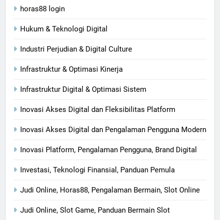
horas88 login
Hukum & Teknologi Digital
Industri Perjudian & Digital Culture
Infrastruktur & Optimasi Kinerja
Infrastruktur Digital & Optimasi Sistem
Inovasi Akses Digital dan Fleksibilitas Platform
Inovasi Akses Digital dan Pengalaman Pengguna Modern
Inovasi Platform, Pengalaman Pengguna, Brand Digital
Investasi, Teknologi Finansial, Panduan Pemula
Judi Online, Horas88, Pengalaman Bermain, Slot Online
Judi Online, Slot Game, Panduan Bermain Slot