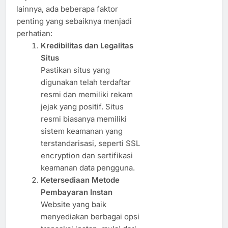
lainnya, ada beberapa faktor
penting yang sebaiknya menjadi
perhatian:
Kredibilitas dan Legalitas
Situs
Pastikan situs yang
digunakan telah terdaftar
resmi dan memiliki rekam
jejak yang positif. Situs
resmi biasanya memiliki
sistem keamanan yang
terstandarisasi, seperti SSL
encryption dan sertifikasi
keamanan data pengguna.
Ketersediaan Metode
Pembayaran Instan
Website yang baik
menyediakan berbagai opsi