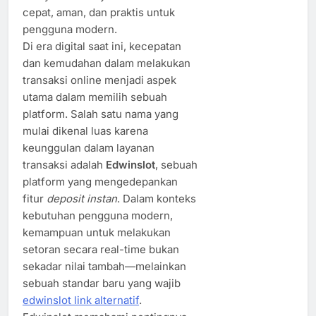
cepat, aman, dan praktis untuk
pengguna modern.
Di era digital saat ini, kecepatan
dan kemudahan dalam melakukan
transaksi online menjadi aspek
utama dalam memilih sebuah
platform. Salah satu nama yang
mulai dikenal luas karena
keunggulan dalam layanan
transaksi adalah
Edwinslot
, sebuah
platform yang mengedepankan
fitur
deposit instan
. Dalam konteks
kebutuhan pengguna modern,
kemampuan untuk melakukan
setoran secara real-time bukan
sekadar nilai tambah—melainkan
sebuah standar baru yang wajib
edwinslot link alternatif
.