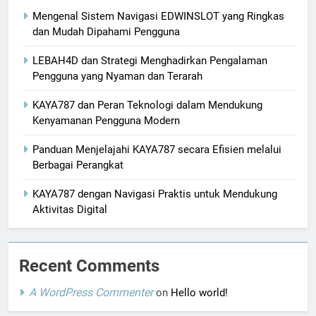
Mengenal Sistem Navigasi EDWINSLOT yang Ringkas
dan Mudah Dipahami Pengguna
LEBAH4D dan Strategi Menghadirkan Pengalaman
Pengguna yang Nyaman dan Terarah
KAYA787 dan Peran Teknologi dalam Mendukung
Kenyamanan Pengguna Modern
Panduan Menjelajahi KAYA787 secara Efisien melalui
Berbagai Perangkat
KAYA787 dengan Navigasi Praktis untuk Mendukung
Aktivitas Digital
Recent Comments
A WordPress Commenter
on
Hello world!