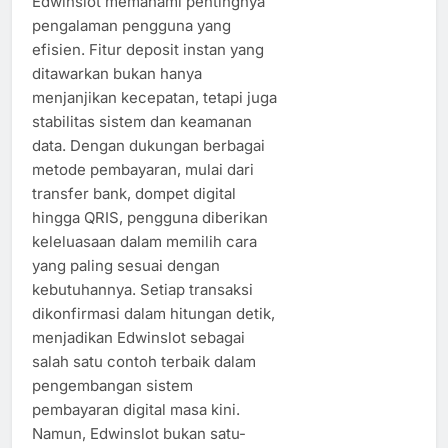
Edwinslot memahami pentingnya
pengalaman pengguna yang
efisien. Fitur deposit instan yang
ditawarkan bukan hanya
menjanjikan kecepatan, tetapi juga
stabilitas sistem dan keamanan
data. Dengan dukungan berbagai
metode pembayaran, mulai dari
transfer bank, dompet digital
hingga QRIS, pengguna diberikan
keleluasaan dalam memilih cara
yang paling sesuai dengan
kebutuhannya. Setiap transaksi
dikonfirmasi dalam hitungan detik,
menjadikan Edwinslot sebagai
salah satu contoh terbaik dalam
pengembangan sistem
pembayaran digital masa kini.
Namun, Edwinslot bukan satu-