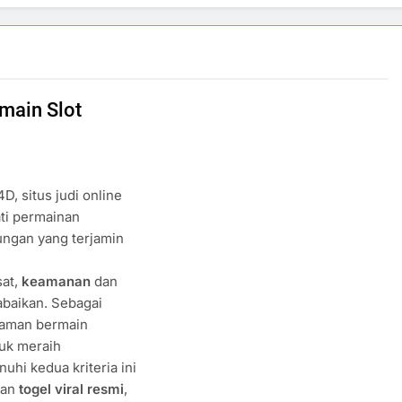
main Slot
 situs judi online
ati permainan
ungan yang terjamin
sat,
keamanan
dan
abaikan. Sebagai
laman bermain
uk meraih
hi kedua kriteria ini
an
togel viral resmi
,