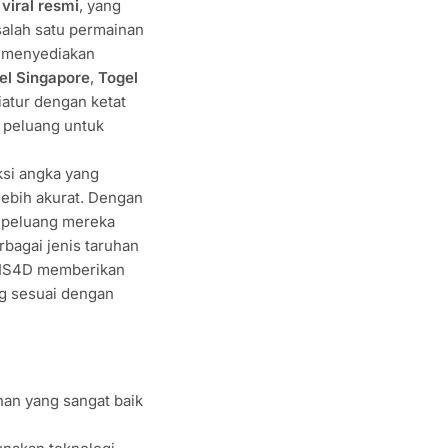
 viral resmi
, yang
salah satu permainan
D menyediakan
el Singapore
,
Togel
iatur dengan ketat
 peluang untuk
ksi angka yang
ebih akurat. Dengan
 peluang mereka
bagai jenis taruhan
RIS4D memberikan
ng sesuai dengan
han yang sangat baik