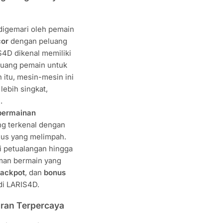
digemari oleh pemain
cor
dengan peluang
S4D dikenal memiliki
eluang pemain untuk
itu, mesin-mesin ini
ebih singkat,
.
 permainan
ng terkenal dengan
onus yang melimpah.
i petualangan hingga
aman bermain yang
jackpot
, dan
bonus
di LARIS4D.
aran Terpercaya