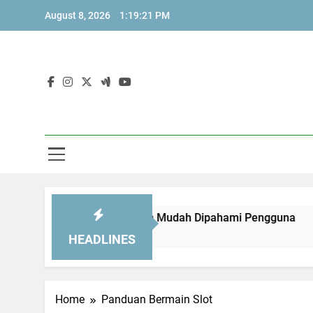
Skip
August 8, 2026
1:19:22 PM
to
content
Nat
Jelajahi T
 yang Ringkas dan Mudah Dipahami Pengguna
LEBAH4D
3 Weeks Ag
HEADLINES
Home
Panduan Bermain Slot