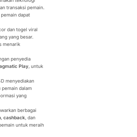
nakan teknologi
dan transaksi pemain.
 pemain dapat
cor dan togel viral
ng yang besar.
s menarik
ngan penyedia
agmatic Play
, untuk
4D menyediakan
u pemain dalam
formasi yang
warkan berbagai
n
,
cashback
, dan
pemain untuk meraih