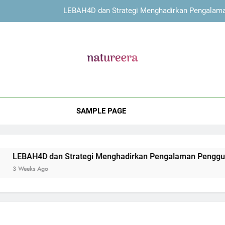
LEBAH4D dan Strategi Menghadirkan Pengalam
KAYA787 dan Peran Teknologi dalam Me
Panduan Menjelajahi KAYA787 seca
Mengenal Sistem Navigasi EDWINSLOT yang R
ure Era
ips Dan Informasi Tentang Gaya Hidup Alami Di Nature Era.
LEBAH4D dan Strategi Menghadirkan Pengalam
SAMPLE PAGE
KAYA787 dan Peran Teknologi dalam Me
Panduan Menjelajahi KAYA787 seca
 dan Strategi Menghadirkan Pengalaman Pengguna yang Nya
o