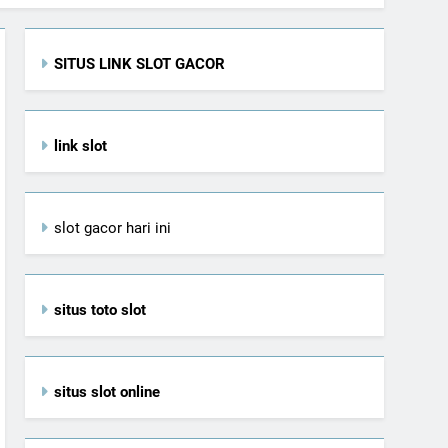
SITUS LINK SLOT GACOR
link slot
slot gacor hari ini
situs toto slot
situs slot online