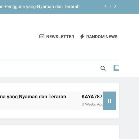
an Pengguna yang Nyaman dan Terarah
ndukung Kenyamanan Pengguna Modern
ra Efisien melalui Berbagai Perangkat
NEWSLETTER
RANDOM NEWS
ingkas dan Mudah Dipahami Pengguna
an Pengguna yang Nyaman dan Terarah
ndukung Kenyamanan Pengguna Modern
ra Efisien melalui Berbagai Perangkat
man dan Terarah
KAYA787 dan Peran Teknologi dala
3 Weeks Ago