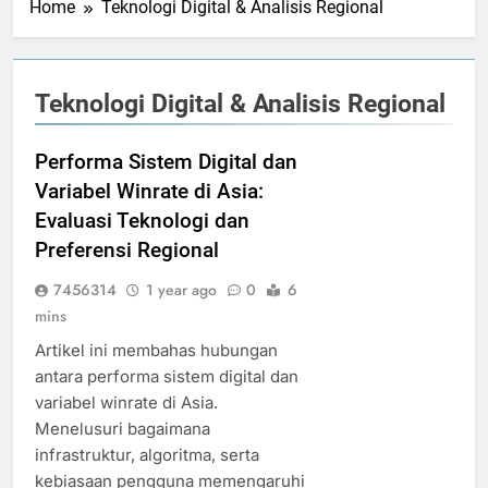
Home
Teknologi Digital & Analisis Regional
Teknologi Digital & Analisis Regional
Performa Sistem Digital dan
Variabel Winrate di Asia:
Evaluasi Teknologi dan
Preferensi Regional
7456314
1 year ago
0
6
mins
Artikel ini membahas hubungan
antara performa sistem digital dan
variabel winrate di Asia.
Menelusuri bagaimana
infrastruktur, algoritma, serta
kebiasaan pengguna memengaruhi