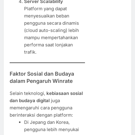
Server Scalability
Platform yang dapat
menyesuaikan beban
pengguna secara dinamis
(cloud auto-scaling) lebih
mampu mempertahankan
performa saat lonjakan
trafik.
Faktor Sosial dan Budaya
dalam Pengaruh Winrate
Selain teknologi,
kebiasaan sosial
dan budaya digital
juga
memengaruhi cara pengguna
berinteraksi dengan platform:
Di Jepang dan Korea,
pengguna lebih menyukai