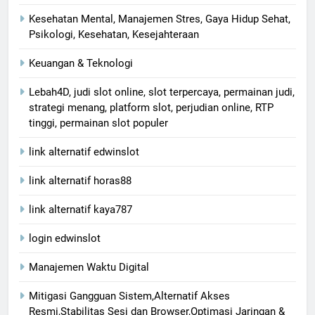
Kesehatan Mental, Manajemen Stres, Gaya Hidup Sehat,
Psikologi, Kesehatan, Kesejahteraan
Keuangan & Teknologi
Lebah4D, judi slot online, slot terpercaya, permainan judi,
strategi menang, platform slot, perjudian online, RTP
tinggi, permainan slot populer
link alternatif edwinslot
link alternatif horas88
link alternatif kaya787
login edwinslot
Manajemen Waktu Digital
Mitigasi Gangguan Sistem,Alternatif Akses
Resmi,Stabilitas Sesi dan Browser,Optimasi Jaringan &