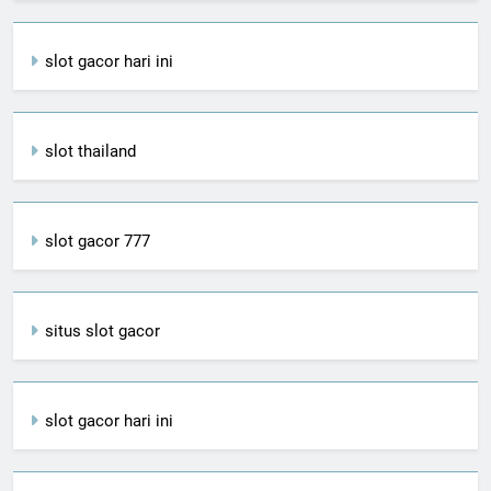
slot gacor hari ini
slot thailand
slot gacor 777
situs slot gacor
slot gacor hari ini