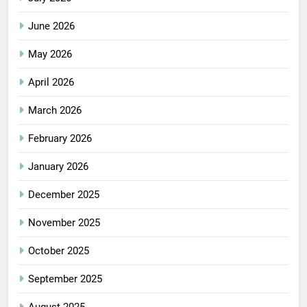
June 2026
May 2026
April 2026
March 2026
February 2026
January 2026
December 2025
November 2025
October 2025
September 2025
August 2025