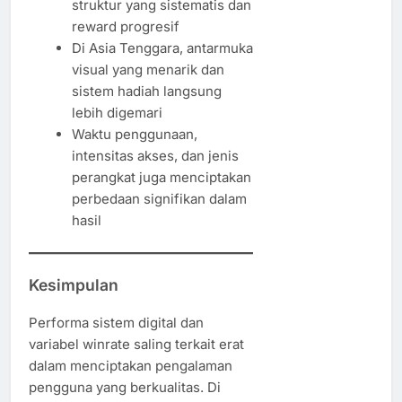
struktur yang sistematis dan
reward progresif
Di Asia Tenggara, antarmuka
visual yang menarik dan
sistem hadiah langsung
lebih digemari
Waktu penggunaan,
intensitas akses, dan jenis
perangkat juga menciptakan
perbedaan signifikan dalam
hasil
Kesimpulan
Performa sistem digital dan
variabel winrate saling terkait erat
dalam menciptakan pengalaman
pengguna yang berkualitas. Di