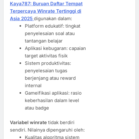
Kaya787: Buruan Daftar Tempat
Terpercaya Winrate Tertinggi di
Asia 2025
digunakan dalam:
Platform edukatif: tingkat
penyelesaian soal atau
tantangan belajar
Aplikasi kebugaran: capaian
target aktivitas fisik
Sistem produktivitas:
penyelesaian tugas
berjenjang atau reward
internal
Gameifikasi aplikasi: rasio
keberhasilan dalam level
atau badge
Variabel winrate
tidak berdiri
sendiri. Nilainya dipengaruhi oleh:
Kualitas algoritma sistem