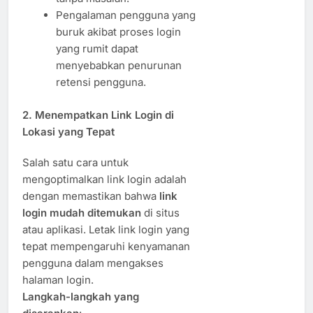
Pengalaman pengguna yang
buruk akibat proses login
yang rumit dapat
menyebabkan penurunan
retensi pengguna.
2.
Menempatkan Link Login di
Lokasi yang Tepat
Salah satu cara untuk
mengoptimalkan link login adalah
dengan memastikan bahwa
link
login mudah ditemukan
di situs
atau aplikasi. Letak link login yang
tepat mempengaruhi kenyamanan
pengguna dalam mengakses
halaman login.
Langkah-langkah yang