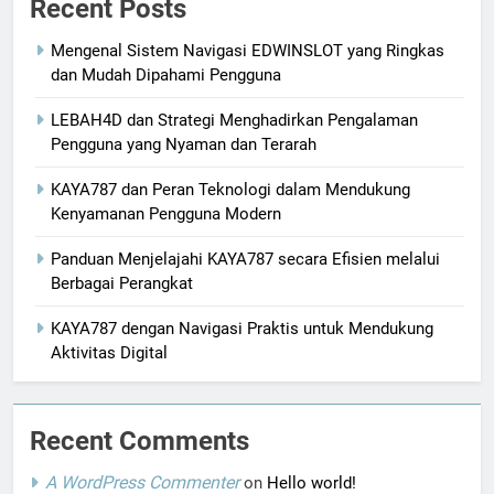
Recent Posts
Mengenal Sistem Navigasi EDWINSLOT yang Ringkas
dan Mudah Dipahami Pengguna
LEBAH4D dan Strategi Menghadirkan Pengalaman
Pengguna yang Nyaman dan Terarah
KAYA787 dan Peran Teknologi dalam Mendukung
Kenyamanan Pengguna Modern
Panduan Menjelajahi KAYA787 secara Efisien melalui
Berbagai Perangkat
KAYA787 dengan Navigasi Praktis untuk Mendukung
Aktivitas Digital
Recent Comments
A WordPress Commenter
on
Hello world!