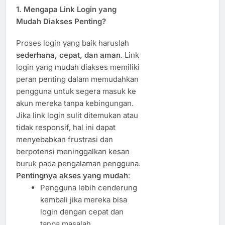
1.
Mengapa Link Login yang
Mudah Diakses Penting?
Proses login yang baik haruslah
sederhana, cepat, dan aman
. Link
login yang mudah diakses memiliki
peran penting dalam memudahkan
pengguna untuk segera masuk ke
akun mereka tanpa kebingungan.
Jika link login sulit ditemukan atau
tidak responsif, hal ini dapat
menyebabkan frustrasi dan
berpotensi meninggalkan kesan
buruk pada pengalaman pengguna.
Pentingnya akses yang mudah
:
Pengguna lebih cenderung
kembali jika mereka bisa
login dengan cepat dan
tanpa masalah.