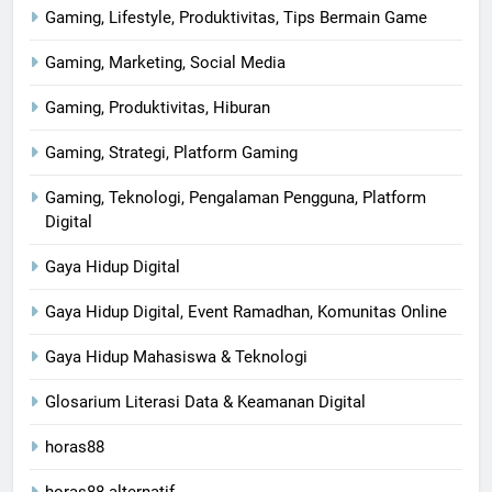
Gaming, Lifestyle, Produktivitas, Tips Bermain Game
Gaming, Marketing, Social Media
Gaming, Produktivitas, Hiburan
Gaming, Strategi, Platform Gaming
Gaming, Teknologi, Pengalaman Pengguna, Platform
Digital
Gaya Hidup Digital
Gaya Hidup Digital, Event Ramadhan, Komunitas Online
Gaya Hidup Mahasiswa & Teknologi
Glosarium Literasi Data & Keamanan Digital
horas88
horas88 alternatif