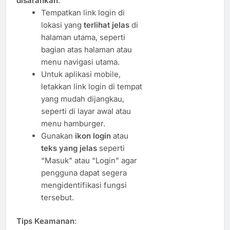
disarankan
:
Tempatkan link login di
lokasi yang
terlihat jelas
di
halaman utama, seperti
bagian atas halaman atau
menu navigasi utama.
Untuk aplikasi mobile,
letakkan link login di tempat
yang mudah dijangkau,
seperti di layar awal atau
menu hamburger.
Gunakan
ikon login
atau
teks yang jelas
seperti
“Masuk” atau “Login” agar
pengguna dapat segera
mengidentifikasi fungsi
tersebut.
Tips Keamanan
: