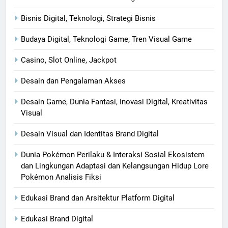
Bisnis Digital, Teknologi, Strategi Bisnis
Budaya Digital, Teknologi Game, Tren Visual Game
Casino, Slot Online, Jackpot
Desain dan Pengalaman Akses
Desain Game, Dunia Fantasi, Inovasi Digital, Kreativitas
Visual
Desain Visual dan Identitas Brand Digital
Dunia Pokémon Perilaku & Interaksi Sosial Ekosistem
dan Lingkungan Adaptasi dan Kelangsungan Hidup Lore
Pokémon Analisis Fiksi
Edukasi Brand dan Arsitektur Platform Digital
Edukasi Brand Digital