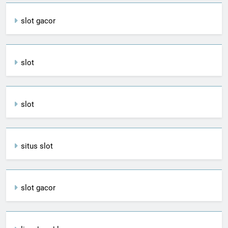
slot gacor
slot
slot
situs slot
slot gacor