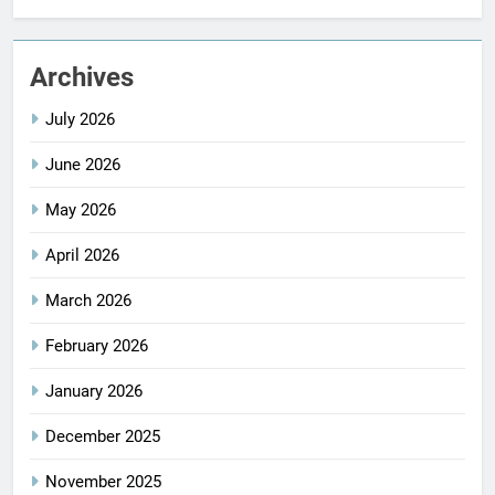
Archives
July 2026
June 2026
May 2026
April 2026
March 2026
February 2026
January 2026
December 2025
November 2025