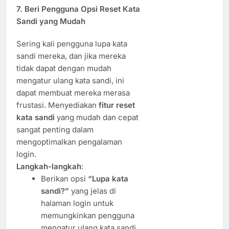
7.
Beri Pengguna Opsi Reset Kata
Sandi yang Mudah
Sering kali pengguna lupa kata
sandi mereka, dan jika mereka
tidak dapat dengan mudah
mengatur ulang kata sandi, ini
dapat membuat mereka merasa
frustasi. Menyediakan
fitur reset
kata sandi
yang mudah dan cepat
sangat penting dalam
mengoptimalkan pengalaman
login.
Langkah-langkah
:
Berikan opsi
“Lupa kata
sandi?”
yang jelas di
halaman login untuk
memungkinkan pengguna
mengatur ulang kata sandi