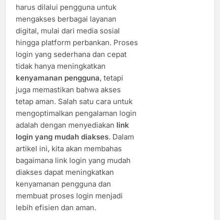
harus dilalui pengguna untuk
mengakses berbagai layanan
digital, mulai dari media sosial
hingga platform perbankan. Proses
login yang sederhana dan cepat
tidak hanya meningkatkan
kenyamanan pengguna
, tetapi
juga memastikan bahwa akses
tetap aman. Salah satu cara untuk
mengoptimalkan pengalaman login
adalah dengan menyediakan
link
login yang mudah diakses
. Dalam
artikel ini, kita akan membahas
bagaimana link login yang mudah
diakses dapat meningkatkan
kenyamanan pengguna dan
membuat proses login menjadi
lebih efisien dan aman.