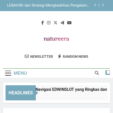
Skip
KAYA787 dan Peran Teknologi dalam Mendukung
to
Kenyamanan Pengguna Modern
content
Panduan Menjelajahi KAYA787 secara Efisien
melalui Berbagai Perangkat
Mengenal Sistem Navigasi EDWINSLOT yang
Ringkas dan Mudah Dipahami Pengguna
LEBAH4D dan Strategi Menghadirkan Pengalaman
Pengguna yang Nyaman dan Terarah
Nature Era
KAYA787 dan Peran Teknologi dalam Mendukung
Jelajahi Tips Dan Informasi Tentang
Kenyamanan Pengguna Modern
NEWSLETTER
RANDOM NEWS
Gaya Hidup Alami Di Nature Era.
Panduan Menjelajahi KAYA787 secara Efisien
melalui Berbagai Perangkat
MENU
ngenal Sistem Navigasi EDWINSLOT yang Ringkas dan Muda
HEADLINES
Weeks Ago