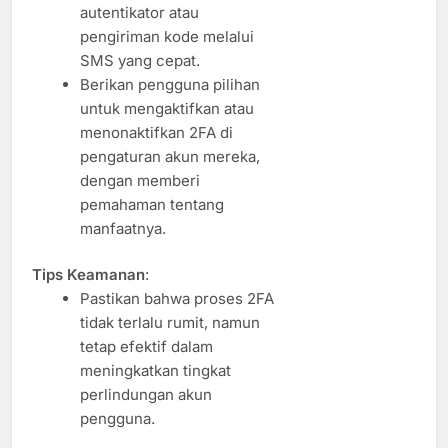
autentikator atau
pengiriman kode melalui
SMS yang cepat.
Berikan pengguna pilihan
untuk mengaktifkan atau
menonaktifkan 2FA di
pengaturan akun mereka,
dengan memberi
pemahaman tentang
manfaatnya.
Tips Keamanan
:
Pastikan bahwa proses 2FA
tidak terlalu rumit, namun
tetap efektif dalam
meningkatkan tingkat
perlindungan akun
pengguna.