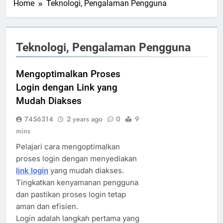
Home
Teknologi, Pengalaman Pengguna
Teknologi, Pengalaman Pengguna
Mengoptimalkan Proses
Login dengan Link yang
Mudah Diakses
7456314
2 years ago
0
9
mins
Pelajari cara mengoptimalkan
proses login dengan menyediakan
link login
yang mudah diakses.
Tingkatkan kenyamanan pengguna
dan pastikan proses login tetap
aman dan efisien.
Login adalah langkah pertama yang