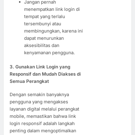
Jangan pernah
menempatkan link login di
tempat yang terlalu
tersembunyi atau
membingungkan, karena ini
dapat menurunkan
aksesibilitas dan
kenyamanan pengguna.
3.
Gunakan Link Login yang
Responsif dan Mudah Diakses di
Semua Perangkat
Dengan semakin banyaknya
pengguna yang mengakses
layanan digital melalui perangkat
mobile, memastikan bahwa link
login responsif adalah langkah
penting dalam mengoptimalkan