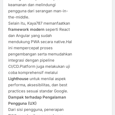
keamanan dan melindungi
pengguna dari serangan man-in-
the-middle.
Selain itu, Kaya787 memanfaatkan
framework modern
seperti React
dan Angular yang sudah
mendukung PWA secara native.Hal
ini mempercepat proses
pengembangan serta memudahkan
integrasi dengan pipeline
CI/CD.Platform juga melakukan uji
coba komprehensif melalui
Lighthouse
untuk menilai aspek
performa, aksesibilitas, dan best
practices sesuai standar Google.
Dampak terhadap Pengalaman
Pengguna (UX)
Dari sisi pengguna, penerapan