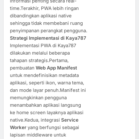
informasi penting secara real-
time.Terakhir, PWA lebih ringan
dibandingkan aplikasi native
sehingga tidak membebani ruang
penyimpanan perangkat pengguna.
Strategi Implementasi di Kaya787
Implementasi PWA di Kaya787
dilakukan melalui beberapa
tahapan strategis.Pertama,
pembuatan
Web App Manifest
untuk mendefinisikan metadata
aplikasi, seperti ikon, warna tema,
dan mode layar penuh.Manifest ini
memungkinkan pengguna
menambahkan aplikasi langsung
ke home screen layaknya aplikasi
native.Kedua, integrasi
Service
Worker
yang berfungsi sebagai
lapisan middleware untuk