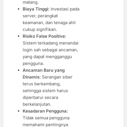
matang.
Biaya Tinggi:
Investasi pada
server, perangkat
keamanan, dan tenaga ahli
cukup signifikan.
Risiko False Positive:
Sistem terkadang menandai
login sah sebagai ancaman,
yang dapat mengganggu
pengguna.
Ancaman Baru yang
Dinamis:
Serangan siber
terus berkembang,
sehingga sistem harus
diperbarui secara
berkelanjutan.
Kesadaran Pengguna:
Tidak semua pengguna
memahami pentingnya