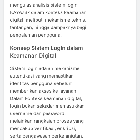
mengulas analisis sistem login
KAYA787 dalam konteks keamanan
digital, meliputi mekanisme teknis,
tantangan, hingga dampaknya bagi
pengalaman pengguna.
Konsep Sistem Login dalam
Keamanan Digital
Sistem login adalah mekanisme
autentikasi yang memastikan
identitas pengguna sebelum
memberikan akses ke layanan.
Dalam konteks keamanan digital,
login bukan sekadar memasukkan
username dan password,
melainkan rangkaian proses yang
mencakup verifikasi, enkripsi,
serta pengawasan berkelanjutan.