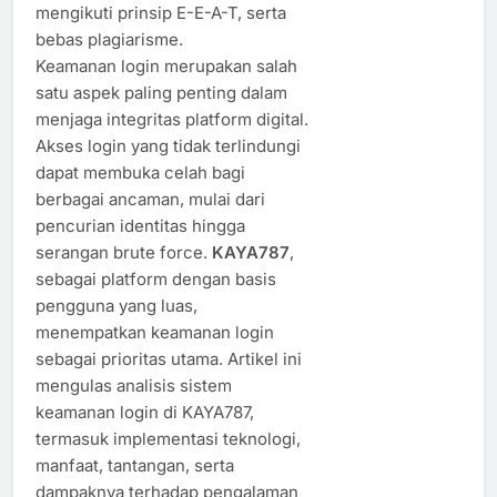
mengikuti prinsip E-E-A-T, serta
bebas plagiarisme.
Keamanan login merupakan salah
satu aspek paling penting dalam
menjaga integritas platform digital.
Akses login yang tidak terlindungi
dapat membuka celah bagi
berbagai ancaman, mulai dari
pencurian identitas hingga
serangan brute force.
KAYA787
,
sebagai platform dengan basis
pengguna yang luas,
menempatkan keamanan login
sebagai prioritas utama. Artikel ini
mengulas analisis sistem
keamanan login di KAYA787,
termasuk implementasi teknologi,
manfaat, tantangan, serta
dampaknya terhadap pengalaman