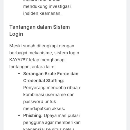
mendukung investigasi
insiden keamanan.
Tantangan dalam Sistem
Login
Meski sudah dilengkapi dengan
berbagai mekanisme, sistem login
KAYA787 tetap menghadapi
tantangan, antara lain:
Serangan Brute Force dan
Credential Stuffing:
Penyerang mencoba ribuan
kombinasi username dan
password untuk
mendapatkan akses.
Phishing:
Upaya manipulasi
pengguna agar memberikan
kredensial ke situs palsu.