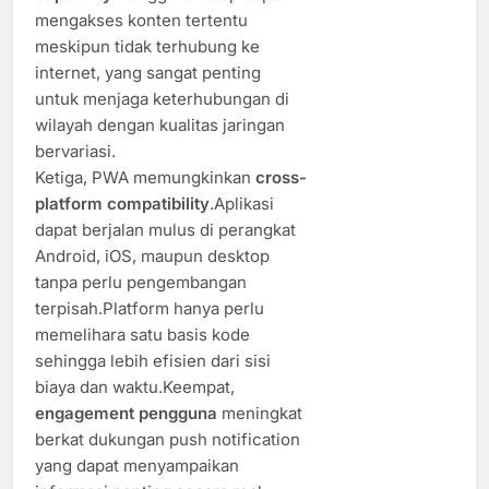
mengakses konten tertentu
meskipun tidak terhubung ke
internet, yang sangat penting
untuk menjaga keterhubungan di
wilayah dengan kualitas jaringan
bervariasi.
Ketiga, PWA memungkinkan
cross-
platform compatibility
.Aplikasi
dapat berjalan mulus di perangkat
Android, iOS, maupun desktop
tanpa perlu pengembangan
terpisah.Platform hanya perlu
memelihara satu basis kode
sehingga lebih efisien dari sisi
biaya dan waktu.Keempat,
engagement pengguna
meningkat
berkat dukungan push notification
yang dapat menyampaikan