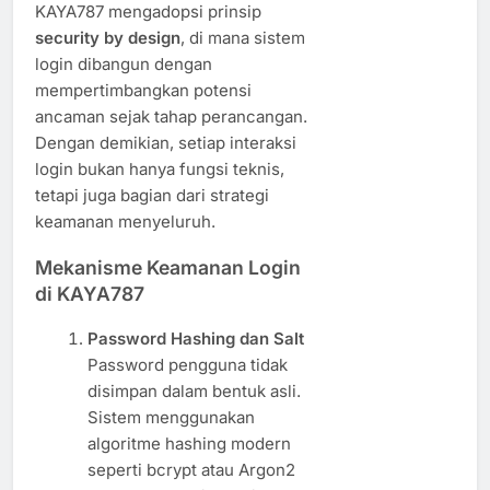
KAYA787 mengadopsi prinsip
security by design
, di mana sistem
login dibangun dengan
mempertimbangkan potensi
ancaman sejak tahap perancangan.
Dengan demikian, setiap interaksi
login bukan hanya fungsi teknis,
tetapi juga bagian dari strategi
keamanan menyeluruh.
Mekanisme Keamanan Login
di KAYA787
Password Hashing dan Salt
Password pengguna tidak
disimpan dalam bentuk asli.
Sistem menggunakan
algoritme hashing modern
seperti bcrypt atau Argon2