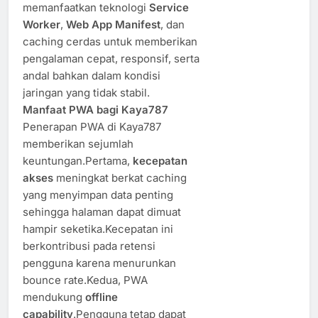
memanfaatkan teknologi
Service
Worker
,
Web App Manifest
, dan
caching cerdas untuk memberikan
pengalaman cepat, responsif, serta
andal bahkan dalam kondisi
jaringan yang tidak stabil.
Manfaat PWA bagi Kaya787
Penerapan PWA di Kaya787
memberikan sejumlah
keuntungan.Pertama,
kecepatan
akses
meningkat berkat caching
yang menyimpan data penting
sehingga halaman dapat dimuat
hampir seketika.Kecepatan ini
berkontribusi pada retensi
pengguna karena menurunkan
bounce rate.Kedua, PWA
mendukung
offline
capability
.Pengguna tetap dapat