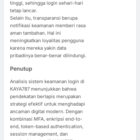
tinggi, sehingga login sehari-hari
tetap lancar.
Selain itu, transparansi berupa
notifikasi keamanan memberi rasa
aman tambahan. Hal ini
meningkatkan loyalitas pengguna
karena mereka yakin data
pribadinya benar-benar dilindungi.
Penutup
Analisis sistem keamanan login di
KAYA787 menunjukkan bahwa
pendekatan berlapis merupakan
strategi efektif untuk menghadapi
ancaman digital modern. Dengan
kombinasi MFA, enkripsi end-to-
end, token-based authentication,
session management, dan