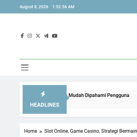
Skip
August 8, 2026
1:52:57 AM
to
content
Nat
Jelajahi T
 yang Ringkas dan Mudah Dipahami Pengguna
LEBAH4D
3 Weeks Ag
HEADLINES
Home
Slot Online, Game Casino, Strategi Bermai