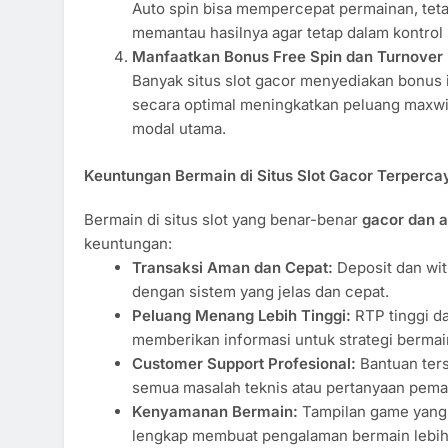
Auto spin bisa mempercepat permainan, teta
memantau hasilnya agar tetap dalam kontrol s
Manfaatkan Bonus Free Spin dan Turnover
Banyak situs slot gacor menyediakan bonus
secara optimal meningkatkan peluang maxw
modal utama.
Keuntungan Bermain di Situs Slot Gacor Terperca
Bermain di situs slot yang benar-benar
gacor dan 
keuntungan:
Transaksi Aman dan Cepat:
Deposit dan wit
dengan sistem yang jelas dan cepat.
Peluang Menang Lebih Tinggi:
RTP tinggi da
memberikan informasi untuk strategi bermain
Customer Support Profesional:
Bantuan ters
semua masalah teknis atau pertanyaan pema
Kenyamanan Bermain:
Tampilan game yang r
lengkap membuat pengalaman bermain lebi