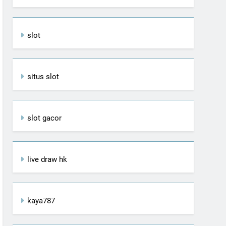
slot
situs slot
slot gacor
live draw hk
kaya787