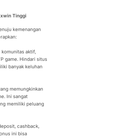
xwin Tinggi
 menuju kemenangan
erapkan:
 komunitas aktif,
TP game. Hindari situs
liki banyak keluhan
 yang memungkinkan
e. Ini sangat
g memiliki peluang
eposit, cashback,
onus ini bisa