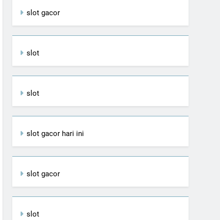
slot gacor
slot
slot
slot gacor hari ini
slot gacor
slot