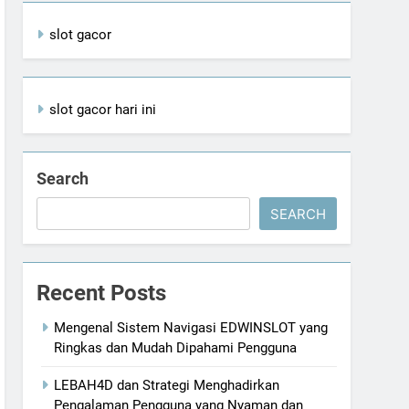
slot gacor
slot gacor hari ini
Search
SEARCH
Recent Posts
Mengenal Sistem Navigasi EDWINSLOT yang
Ringkas dan Mudah Dipahami Pengguna
LEBAH4D dan Strategi Menghadirkan
Pengalaman Pengguna yang Nyaman dan