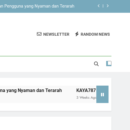
an Pengguna yang Nyaman dan Terarah
ndukung Kenyamanan Pengguna Modern
ra Efisien melalui Berbagai Perangkat
NEWSLETTER
RANDOM NEWS
ingkas dan Mudah Dipahami Pengguna
an Pengguna yang Nyaman dan Terarah
ndukung Kenyamanan Pengguna Modern
ra Efisien melalui Berbagai Perangkat
man dan Terarah
KAYA787 dan Peran Teknologi dala
3 Weeks Ago