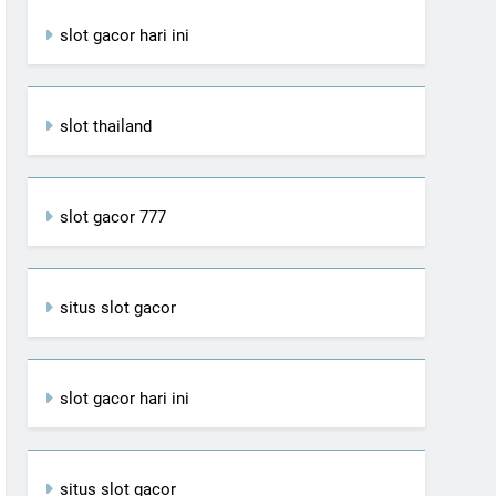
slot gacor hari ini
slot thailand
slot gacor 777
situs slot gacor
slot gacor hari ini
situs slot gacor