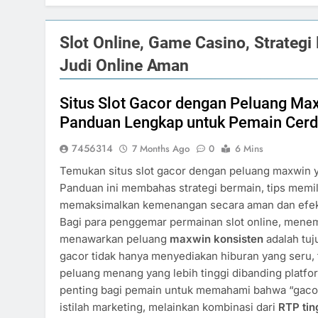
Slot Online, Game Casino, Strategi
Judi Online Aman
Situs Slot Gacor dengan Peluang Ma
Panduan Lengkap untuk Pemain Cer
7456314
7 Months Ago
0
6 Mins
Temukan situs slot gacor dengan peluang maxwin y
Panduan ini membahas strategi bermain, tips memil
memaksimalkan kemenangan secara aman dan efekt
Bagi para penggemar permainan slot online, mene
menawarkan peluang
maxwin konsisten
adalah tuj
gacor tidak hanya menyediakan hiburan yang seru, 
peluang menang yang lebih tinggi dibanding platfo
penting bagi pemain untuk memahami bahwa “gaco
istilah marketing, melainkan kombinasi dari
RTP tin