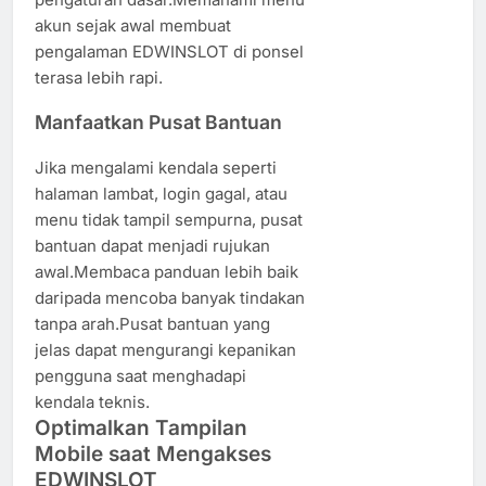
akun sejak awal membuat
pengalaman EDWINSLOT di ponsel
terasa lebih rapi.
Manfaatkan Pusat Bantuan
Jika mengalami kendala seperti
halaman lambat, login gagal, atau
menu tidak tampil sempurna, pusat
bantuan dapat menjadi rujukan
awal.Membaca panduan lebih baik
daripada mencoba banyak tindakan
tanpa arah.Pusat bantuan yang
jelas dapat mengurangi kepanikan
pengguna saat menghadapi
kendala teknis.
Optimalkan Tampilan
Mobile saat Mengakses
EDWINSLOT