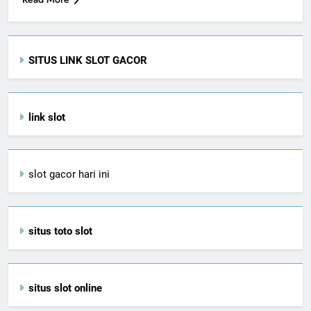
SITUS LINK SLOT GACOR
link slot
slot gacor hari ini
situs toto slot
situs slot online