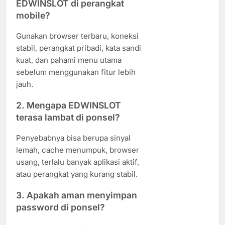
EDWINSLOT di perangkat
mobile?
Gunakan browser terbaru, koneksi
stabil, perangkat pribadi, kata sandi
kuat, dan pahami menu utama
sebelum menggunakan fitur lebih
jauh.
2. Mengapa EDWINSLOT
terasa lambat di ponsel?
Penyebabnya bisa berupa sinyal
lemah, cache menumpuk, browser
usang, terlalu banyak aplikasi aktif,
atau perangkat yang kurang stabil.
3. Apakah aman menyimpan
password di ponsel?