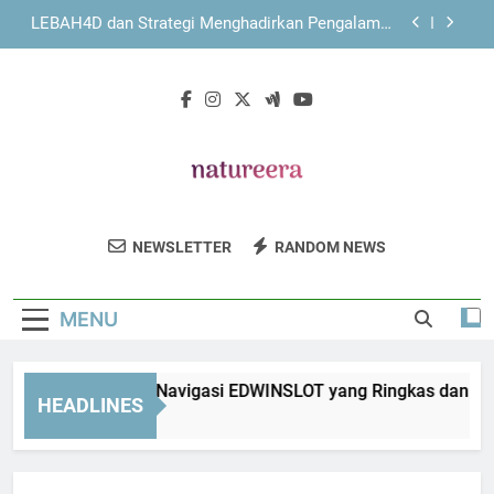
Skip
KAYA787 dan Peran Teknologi dalam Mendukung
to
Kenyamanan Pengguna Modern
content
Panduan Menjelajahi KAYA787 secara Efisien
melalui Berbagai Perangkat
Mengenal Sistem Navigasi EDWINSLOT yang
Ringkas dan Mudah Dipahami Pengguna
LEBAH4D dan Strategi Menghadirkan Pengalaman
Pengguna yang Nyaman dan Terarah
Nature Era
KAYA787 dan Peran Teknologi dalam Mendukung
Jelajahi Tips Dan Informasi Tentang
Kenyamanan Pengguna Modern
NEWSLETTER
RANDOM NEWS
Gaya Hidup Alami Di Nature Era.
Panduan Menjelajahi KAYA787 secara Efisien
melalui Berbagai Perangkat
MENU
ngenal Sistem Navigasi EDWINSLOT yang Ringkas dan Muda
HEADLINES
Weeks Ago