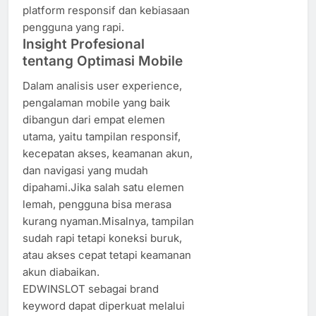
platform responsif dan kebiasaan
pengguna yang rapi.
Insight Profesional
tentang Optimasi Mobile
Dalam analisis user experience,
pengalaman mobile yang baik
dibangun dari empat elemen
utama, yaitu tampilan responsif,
kecepatan akses, keamanan akun,
dan navigasi yang mudah
dipahami.Jika salah satu elemen
lemah, pengguna bisa merasa
kurang nyaman.Misalnya, tampilan
sudah rapi tetapi koneksi buruk,
atau akses cepat tetapi keamanan
akun diabaikan.
EDWINSLOT sebagai brand
keyword dapat diperkuat melalui