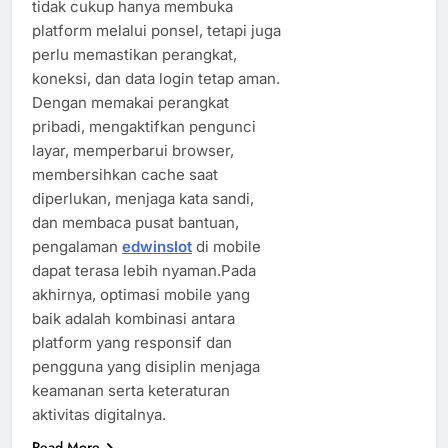
tidak cukup hanya membuka
platform melalui ponsel, tetapi juga
perlu memastikan perangkat,
koneksi, dan data login tetap aman.
Dengan memakai perangkat
pribadi, mengaktifkan pengunci
layar, memperbarui browser,
membersihkan cache saat
diperlukan, menjaga kata sandi,
dan membaca pusat bantuan,
pengalaman
edwinslot
di mobile
dapat terasa lebih nyaman.Pada
akhirnya, optimasi mobile yang
baik adalah kombinasi antara
platform yang responsif dan
pengguna yang disiplin menjaga
keamanan serta keteraturan
aktivitas digitalnya.
Read More