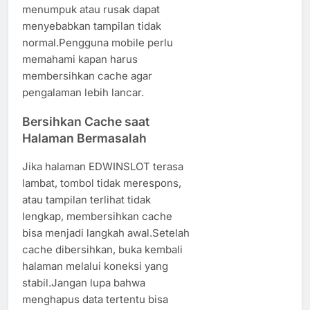
menumpuk atau rusak dapat
menyebabkan tampilan tidak
normal.Pengguna mobile perlu
memahami kapan harus
membersihkan cache agar
pengalaman lebih lancar.
Bersihkan Cache saat
Halaman Bermasalah
Jika halaman EDWINSLOT terasa
lambat, tombol tidak merespons,
atau tampilan terlihat tidak
lengkap, membersihkan cache
bisa menjadi langkah awal.Setelah
cache dibersihkan, buka kembali
halaman melalui koneksi yang
stabil.Jangan lupa bahwa
menghapus data tertentu bisa