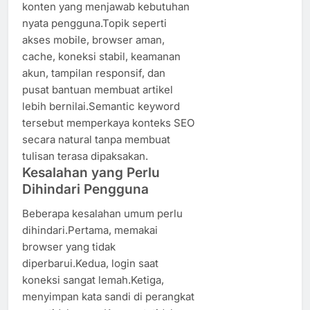
konten yang menjawab kebutuhan
nyata pengguna.Topik seperti
akses mobile, browser aman,
cache, koneksi stabil, keamanan
akun, tampilan responsif, dan
pusat bantuan membuat artikel
lebih bernilai.Semantic keyword
tersebut memperkaya konteks SEO
secara natural tanpa membuat
tulisan terasa dipaksakan.
Kesalahan yang Perlu
Dihindari Pengguna
Beberapa kesalahan umum perlu
dihindari.Pertama, memakai
browser yang tidak
diperbarui.Kedua, login saat
koneksi sangat lemah.Ketiga,
menyimpan kata sandi di perangkat