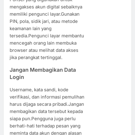
mengakses akun digital sebaiknya
memiliki pengunci layar.Gunakan
PIN, pola, sidik jari, atau metode
keamanan lain yang
tersedia.Pengunci layar membantu
mencegah orang lain membuka
browser atau melihat data akses
jika perangkat tertinggal.
Jangan Membagikan Data
Login
Username, kata sandi, kode
verifikasi, dan informasi pemulihan
harus dijaga secara pribadi.Jangan
membagikan data tersebut kepada
siapa pun.Pengguna juga perlu
berhati-hati terhadap pesan yang
meminta data akun dengan alasan