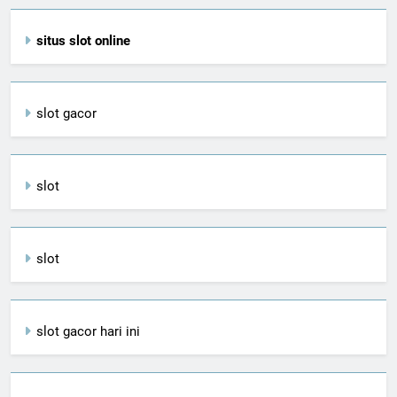
situs slot online
slot gacor
slot
slot
slot gacor hari ini