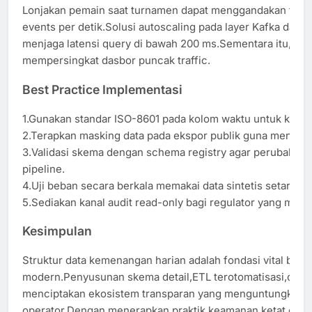
Lonjakan pemain saat turnamen dapat menggandakan throu
events per detik.Solusi autoscaling pada layer Kafka dan 
menjaga latensi query di bawah 200 ms.Sementara itu,cach
mempersingkat dasbor puncak traffic.
Best Practice Implementasi
1.Gunakan standar ISO-8601 pada kolom waktu untuk konsis
2.Terapkan masking data pada ekspor publik guna menghind
3.Validasi skema dengan schema registry agar perubahan 
pipeline.
4.Uji beban secara berkala memakai data sintetis setara sa
5.Sediakan kanal audit read-only bagi regulator yang mema
Kesimpulan
Struktur data kemenangan harian adalah fondasi vital bagi 
modern.Penyusunan skema detail,ETL terotomatisasi,dan vi
menciptakan ekosistem transparan yang menguntungkan p
operator.Dengan menerapkan praktik keamanan ketat dan ar