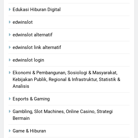
Edukasi Hiburan Digital
edwinslot
edwinslot alternatif
edwinslot link alternatif
edwinslot login
Ekonomi & Pembangunan, Sosiologi & Masyarakat,
Kebijakan Publik, Regional & Infrastruktur, Statistik &
Analisis
Esports & Gaming
Gambling, Slot Machines, Online Casino, Strategi
Bermain
Game & Hiburan