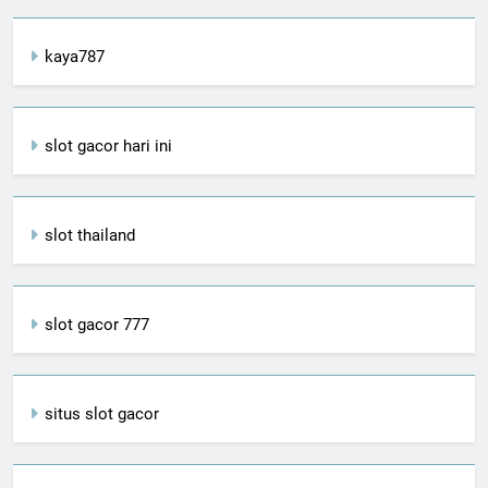
kaya787
slot gacor hari ini
slot thailand
slot gacor 777
situs slot gacor