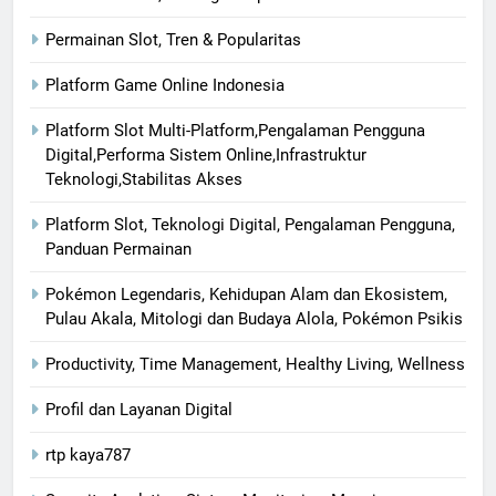
Permainan Slot, Tren & Popularitas
Platform Game Online Indonesia
Platform Slot Multi-Platform,Pengalaman Pengguna
Digital,Performa Sistem Online,Infrastruktur
Teknologi,Stabilitas Akses
Platform Slot, Teknologi Digital, Pengalaman Pengguna,
Panduan Permainan
Pokémon Legendaris, Kehidupan Alam dan Ekosistem,
Pulau Akala, Mitologi dan Budaya Alola, Pokémon Psikis
Productivity, Time Management, Healthy Living, Wellness
Profil dan Layanan Digital
rtp kaya787