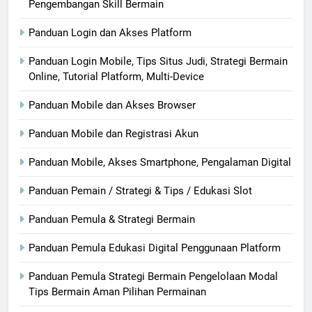
Pengembangan Skill Bermain
Panduan Login dan Akses Platform
Panduan Login Mobile, Tips Situs Judi, Strategi Bermain
Online, Tutorial Platform, Multi-Device
Panduan Mobile dan Akses Browser
Panduan Mobile dan Registrasi Akun
Panduan Mobile, Akses Smartphone, Pengalaman Digital
Panduan Pemain / Strategi & Tips / Edukasi Slot
Panduan Pemula & Strategi Bermain
Panduan Pemula Edukasi Digital Penggunaan Platform
Panduan Pemula Strategi Bermain Pengelolaan Modal
Tips Bermain Aman Pilihan Permainan