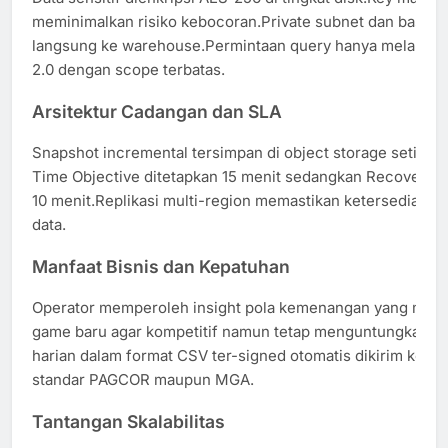
meminimalkan risiko kebocoran.Private subnet dan bastio
langsung ke warehouse.Permintaan query hanya melalui AP
2.0 dengan scope terbatas.
Arsitektur Cadangan dan SLA
Snapshot incremental tersimpan di object storage setiap
Time Objective ditetapkan 15 menit sedangkan Recovery 
10 menit.Replikasi multi-region memastikan ketersediaan b
data.
Manfaat Bisnis dan Kepatuhan
Operator memperoleh insight pola kemenangan yang me
game baru agar kompetitif namun tetap menguntungkan.Dar
harian dalam format CSV ter-signed otomatis dikirim ke r
standar PAGCOR maupun MGA.
Tantangan Skalabilitas