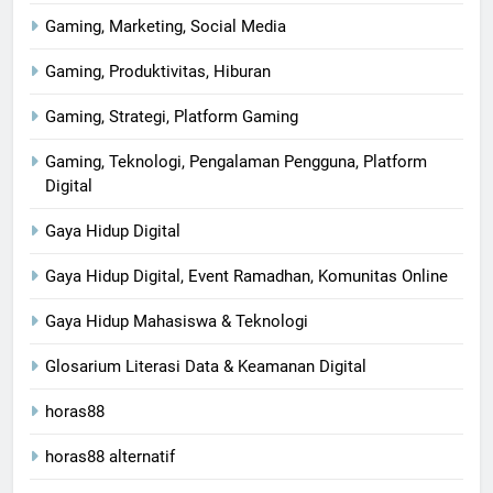
Gaming, Marketing, Social Media
Gaming, Produktivitas, Hiburan
Gaming, Strategi, Platform Gaming
Gaming, Teknologi, Pengalaman Pengguna, Platform
Digital
Gaya Hidup Digital
Gaya Hidup Digital, Event Ramadhan, Komunitas Online
Gaya Hidup Mahasiswa & Teknologi
Glosarium Literasi Data & Keamanan Digital
horas88
horas88 alternatif