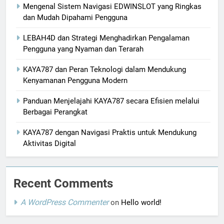
Mengenal Sistem Navigasi EDWINSLOT yang Ringkas
dan Mudah Dipahami Pengguna
LEBAH4D dan Strategi Menghadirkan Pengalaman
Pengguna yang Nyaman dan Terarah
KAYA787 dan Peran Teknologi dalam Mendukung
Kenyamanan Pengguna Modern
Panduan Menjelajahi KAYA787 secara Efisien melalui
Berbagai Perangkat
KAYA787 dengan Navigasi Praktis untuk Mendukung
Aktivitas Digital
Recent Comments
A WordPress Commenter
on
Hello world!