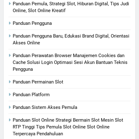
Panduan Pemula, Strategi Slot, Hiburan Digital, Tips Judi
Online, Slot Online Kreatif
Panduan Pengguna
Panduan Pengguna Baru, Edukasi Brand Digital, Orientasi
Akses Online
Panduan Perawatan Browser Manajemen Cookies dan
Cache Solusi Login Optimasi Sesi Akun Bantuan Teknis
Pengguna
Panduan Permainan Slot
Panduan Platform
Panduan Sistem Akses Pemula
Panduan Slot Online Strategi Bermain Slot Mesin Slot
RTP Tinggi Tips Pemula Slot Online Slot Online
Terpercaya Pendahuluan