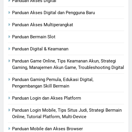
Panduan Akses Digital
Panduan Akses Digital dan Pengguna Baru
Panduan Akses Multiperangkat
Panduan Bermain Slot
Panduan Digital & Keamanan
Panduan Game Online, Tips Keamanan Akun, Strategi
Gaming, Manajemen Akun Game, Troubleshooting Digital
Panduan Gaming Pemula, Edukasi Digital,
Pengembangan Skill Bermain
Panduan Login dan Akses Platform
Panduan Login Mobile, Tips Situs Judi, Strategi Bermain
Online, Tutorial Platform, Multi-Device
Panduan Mobile dan Akses Browser