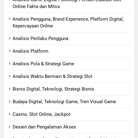
Online Fakta dan Mitos
Analisis Pengguna, Brand Experience, Platform Digital,
Kepercayaan Online
Analisis Perilaku Pengguna
Analisis Platform
Analisis Pola & Strategi Game
Analisis Waktu Bermain & Strategi Slot
Bisnis Digital, Teknologi, Strategi Bisnis
Budaya Digital, Teknologi Game, Tren Visual Game
Casino, Slot Online, Jackpot
Desain dan Pengalaman Akses