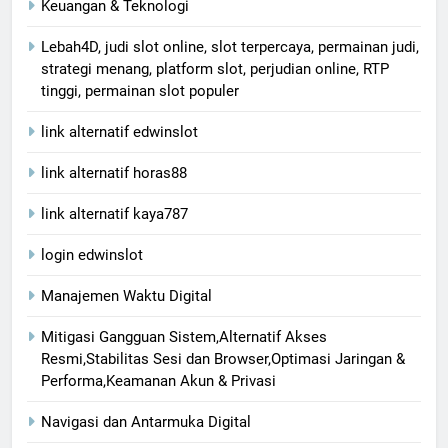
Keuangan & Teknologi
Lebah4D, judi slot online, slot terpercaya, permainan judi,
strategi menang, platform slot, perjudian online, RTP
tinggi, permainan slot populer
link alternatif edwinslot
link alternatif horas88
link alternatif kaya787
login edwinslot
Manajemen Waktu Digital
Mitigasi Gangguan Sistem,Alternatif Akses
Resmi,Stabilitas Sesi dan Browser,Optimasi Jaringan &
Performa,Keamanan Akun & Privasi
Navigasi dan Antarmuka Digital