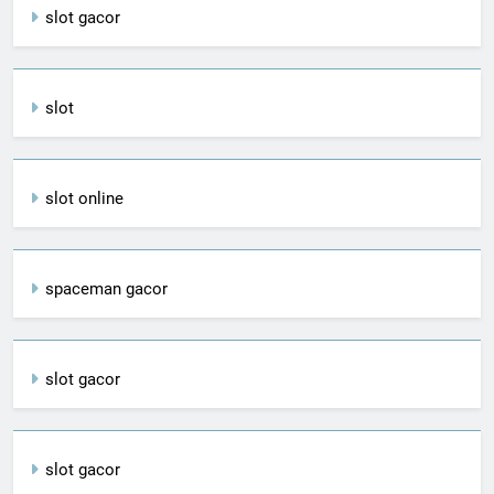
slot gacor
slot
slot online
spaceman gacor
slot gacor
slot gacor