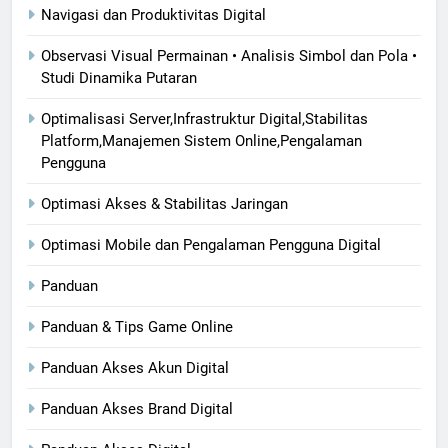
Navigasi dan Produktivitas Digital
Observasi Visual Permainan • Analisis Simbol dan Pola •
Studi Dinamika Putaran
Optimalisasi Server,Infrastruktur Digital,Stabilitas
Platform,Manajemen Sistem Online,Pengalaman
Pengguna
Optimasi Akses & Stabilitas Jaringan
Optimasi Mobile dan Pengalaman Pengguna Digital
Panduan
Panduan & Tips Game Online
Panduan Akses Akun Digital
Panduan Akses Brand Digital