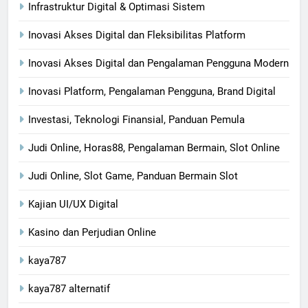
Infrastruktur Digital & Optimasi Sistem
Inovasi Akses Digital dan Fleksibilitas Platform
Inovasi Akses Digital dan Pengalaman Pengguna Modern
Inovasi Platform, Pengalaman Pengguna, Brand Digital
Investasi, Teknologi Finansial, Panduan Pemula
Judi Online, Horas88, Pengalaman Bermain, Slot Online
Judi Online, Slot Game, Panduan Bermain Slot
Kajian UI/UX Digital
Kasino dan Perjudian Online
kaya787
kaya787 alternatif