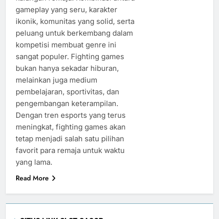
gameplay yang seru, karakter
ikonik, komunitas yang solid, serta
peluang untuk berkembang dalam
kompetisi membuat genre ini
sangat populer. Fighting games
bukan hanya sekadar hiburan,
melainkan juga medium
pembelajaran, sportivitas, dan
pengembangan keterampilan.
Dengan tren esports yang terus
meningkat, fighting games akan
tetap menjadi salah satu pilihan
favorit para remaja untuk waktu
yang lama.
Read More