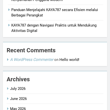
Panduan Menjelajahi KAYA787 secara Efisien melalui
Berbagai Perangkat
KAYA787 dengan Navigasi Praktis untuk Mendukung
Aktivitas Digital
Recent Comments
A WordPress Commenter
on
Hello world!
Archives
July 2026
June 2026
May 2026