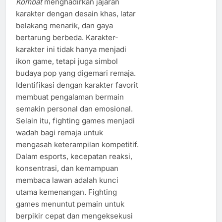
Kombat
menghadirkan jajaran
karakter dengan desain khas, latar
belakang menarik, dan gaya
bertarung berbeda. Karakter-
karakter ini tidak hanya menjadi
ikon game, tetapi juga simbol
budaya pop yang digemari remaja.
Identifikasi dengan karakter favorit
membuat pengalaman bermain
semakin personal dan emosional.
Selain itu, fighting games menjadi
wadah bagi remaja untuk
mengasah keterampilan kompetitif.
Dalam esports, kecepatan reaksi,
konsentrasi, dan kemampuan
membaca lawan adalah kunci
utama kemenangan. Fighting
games menuntut pemain untuk
berpikir cepat dan mengeksekusi