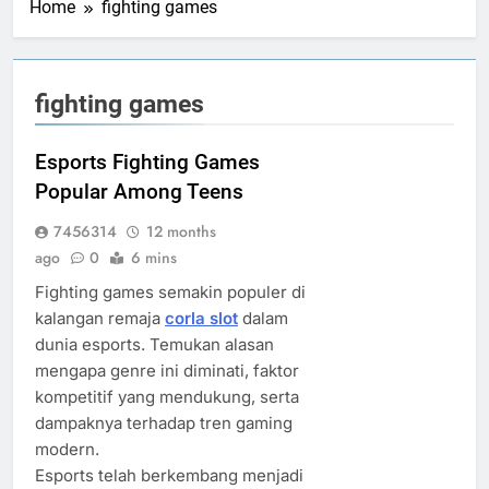
Home
fighting games
fighting games
Esports Fighting Games
Popular Among Teens
7456314
12 months
ago
0
6 mins
Fighting games semakin populer di
kalangan remaja
corla slot
dalam
dunia esports. Temukan alasan
mengapa genre ini diminati, faktor
kompetitif yang mendukung, serta
dampaknya terhadap tren gaming
modern.
Esports telah berkembang menjadi