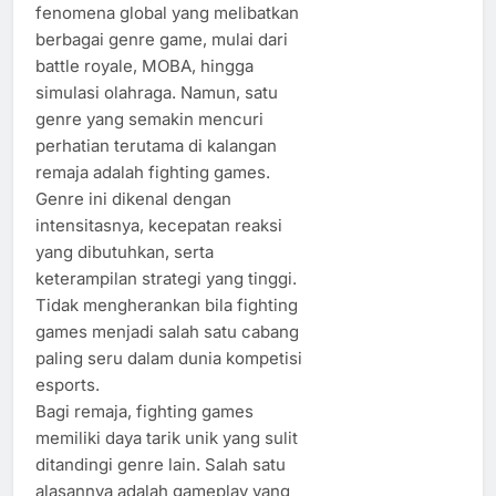
fenomena global yang melibatkan
berbagai genre game, mulai dari
battle royale, MOBA, hingga
simulasi olahraga. Namun, satu
genre yang semakin mencuri
perhatian terutama di kalangan
remaja adalah fighting games.
Genre ini dikenal dengan
intensitasnya, kecepatan reaksi
yang dibutuhkan, serta
keterampilan strategi yang tinggi.
Tidak mengherankan bila fighting
games menjadi salah satu cabang
paling seru dalam dunia kompetisi
esports.
Bagi remaja, fighting games
memiliki daya tarik unik yang sulit
ditandingi genre lain. Salah satu
alasannya adalah gameplay yang