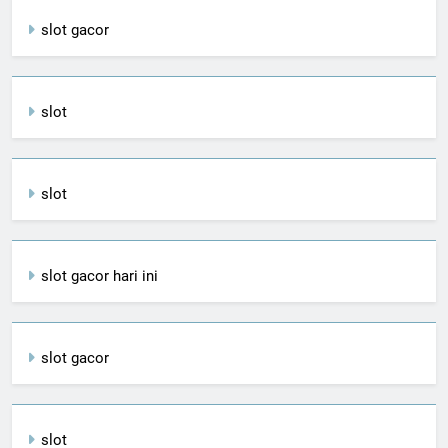
slot gacor
slot
slot
slot gacor hari ini
slot gacor
slot