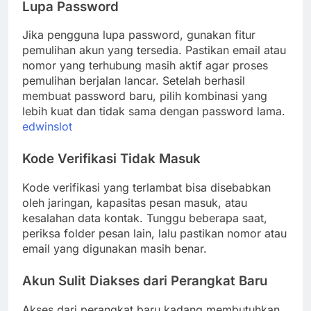
Lupa Password
Jika pengguna lupa password, gunakan fitur
pemulihan akun yang tersedia. Pastikan email atau
nomor yang terhubung masih aktif agar proses
pemulihan berjalan lancar. Setelah berhasil
membuat password baru, pilih kombinasi yang
lebih kuat dan tidak sama dengan password lama.
edwinslot
Kode Verifikasi Tidak Masuk
Kode verifikasi yang terlambat bisa disebabkan
oleh jaringan, kapasitas pesan masuk, atau
kesalahan data kontak. Tunggu beberapa saat,
periksa folder pesan lain, lalu pastikan nomor atau
email yang digunakan masih benar.
Akun Sulit Diakses dari Perangkat Baru
Akses dari perangkat baru kadang membutuhkan