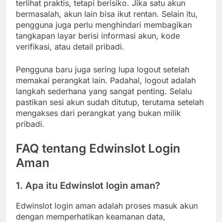
terlihat praktis, tetapi berisiko. Jika satu akun
bermasalah, akun lain bisa ikut rentan. Selain itu,
pengguna juga perlu menghindari membagikan
tangkapan layar berisi informasi akun, kode
verifikasi, atau detail pribadi.
Pengguna baru juga sering lupa logout setelah
memakai perangkat lain. Padahal, logout adalah
langkah sederhana yang sangat penting. Selalu
pastikan sesi akun sudah ditutup, terutama setelah
mengakses dari perangkat yang bukan milik
pribadi.
FAQ tentang Edwinslot Login
Aman
1. Apa itu Edwinslot login aman?
Edwinslot login aman adalah proses masuk akun
dengan memperhatikan keamanan data,