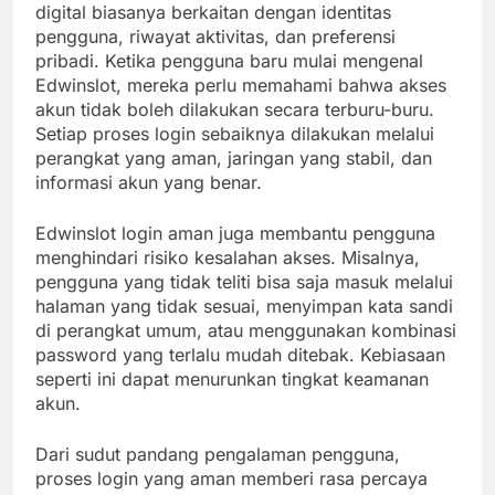
digital biasanya berkaitan dengan identitas
pengguna, riwayat aktivitas, dan preferensi
pribadi. Ketika pengguna baru mulai mengenal
Edwinslot, mereka perlu memahami bahwa akses
akun tidak boleh dilakukan secara terburu-buru.
Setiap proses login sebaiknya dilakukan melalui
perangkat yang aman, jaringan yang stabil, dan
informasi akun yang benar.
Edwinslot login aman juga membantu pengguna
menghindari risiko kesalahan akses. Misalnya,
pengguna yang tidak teliti bisa saja masuk melalui
halaman yang tidak sesuai, menyimpan kata sandi
di perangkat umum, atau menggunakan kombinasi
password yang terlalu mudah ditebak. Kebiasaan
seperti ini dapat menurunkan tingkat keamanan
akun.
Dari sudut pandang pengalaman pengguna,
proses login yang aman memberi rasa percaya