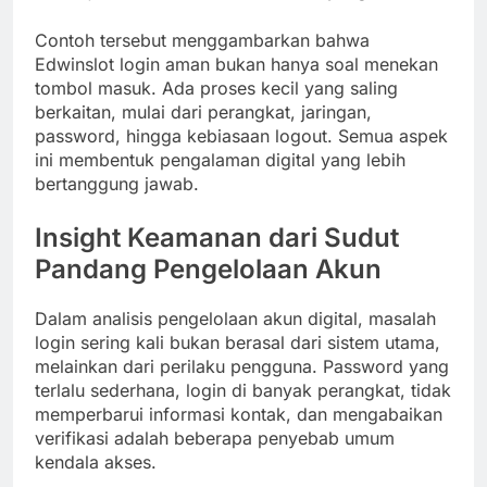
Contoh tersebut menggambarkan bahwa
Edwinslot login aman bukan hanya soal menekan
tombol masuk. Ada proses kecil yang saling
berkaitan, mulai dari perangkat, jaringan,
password, hingga kebiasaan logout. Semua aspek
ini membentuk pengalaman digital yang lebih
bertanggung jawab.
Insight Keamanan dari Sudut
Pandang Pengelolaan Akun
Dalam analisis pengelolaan akun digital, masalah
login sering kali bukan berasal dari sistem utama,
melainkan dari perilaku pengguna. Password yang
terlalu sederhana, login di banyak perangkat, tidak
memperbarui informasi kontak, dan mengabaikan
verifikasi adalah beberapa penyebab umum
kendala akses.