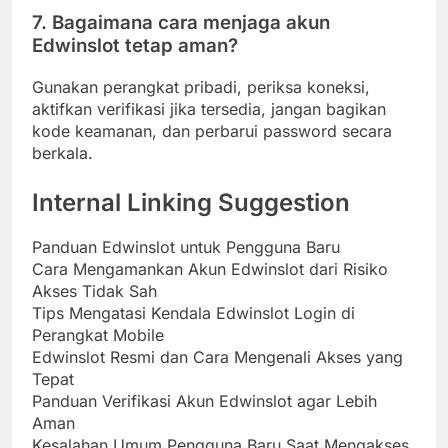
7. Bagaimana cara menjaga akun
Edwinslot tetap aman?
Gunakan perangkat pribadi, periksa koneksi,
aktifkan verifikasi jika tersedia, jangan bagikan
kode keamanan, dan perbarui password secara
berkala.
Internal Linking Suggestion
Panduan Edwinslot untuk Pengguna Baru
Cara Mengamankan Akun Edwinslot dari Risiko
Akses Tidak Sah
Tips Mengatasi Kendala Edwinslot Login di
Perangkat Mobile
Edwinslot Resmi dan Cara Mengenali Akses yang
Tepat
Panduan Verifikasi Akun Edwinslot agar Lebih
Aman
Kesalahan Umum Pengguna Baru Saat Mengakses