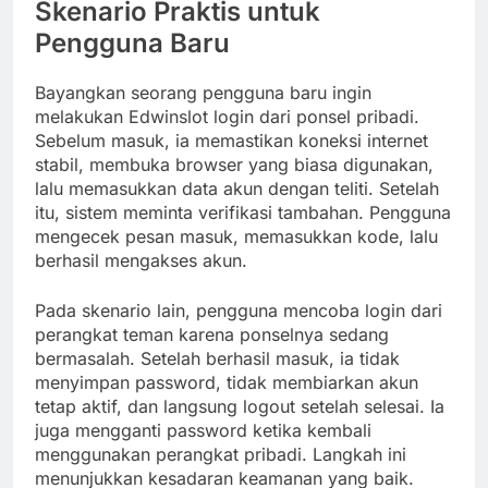
Skenario Praktis untuk
Pengguna Baru
Bayangkan seorang pengguna baru ingin
melakukan Edwinslot login dari ponsel pribadi.
Sebelum masuk, ia memastikan koneksi internet
stabil, membuka browser yang biasa digunakan,
lalu memasukkan data akun dengan teliti. Setelah
itu, sistem meminta verifikasi tambahan. Pengguna
mengecek pesan masuk, memasukkan kode, lalu
berhasil mengakses akun.
Pada skenario lain, pengguna mencoba login dari
perangkat teman karena ponselnya sedang
bermasalah. Setelah berhasil masuk, ia tidak
menyimpan password, tidak membiarkan akun
tetap aktif, dan langsung logout setelah selesai. Ia
juga mengganti password ketika kembali
menggunakan perangkat pribadi. Langkah ini
menunjukkan kesadaran keamanan yang baik.