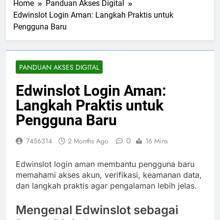
Home
Panduan Akses Digital
Edwinslot Login Aman: Langkah Praktis untuk
Pengguna Baru
PANDUAN AKSES DIGITAL
Edwinslot Login Aman:
Langkah Praktis untuk
Pengguna Baru
0
7456314
2 Months Ago
16 Mins
Edwinslot login aman membantu pengguna baru
memahami akses akun, verifikasi, keamanan data,
dan langkah praktis agar pengalaman lebih jelas.
Mengenal Edwinslot sebagai