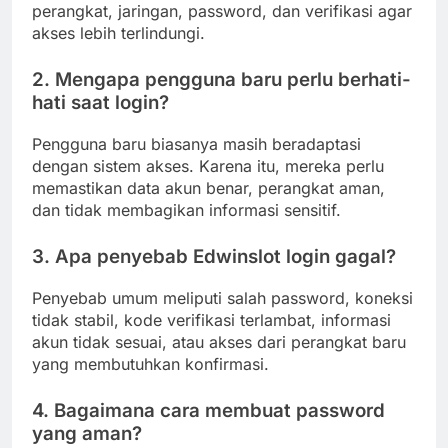
perangkat, jaringan, password, dan verifikasi agar
akses lebih terlindungi.
2. Mengapa pengguna baru perlu berhati-
hati saat login?
Pengguna baru biasanya masih beradaptasi
dengan sistem akses. Karena itu, mereka perlu
memastikan data akun benar, perangkat aman,
dan tidak membagikan informasi sensitif.
3. Apa penyebab Edwinslot login gagal?
Penyebab umum meliputi salah password, koneksi
tidak stabil, kode verifikasi terlambat, informasi
akun tidak sesuai, atau akses dari perangkat baru
yang membutuhkan konfirmasi.
4. Bagaimana cara membuat password
yang aman?