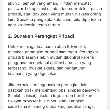
akun di tempat yang aman. Hindari mencatat
password di aplikasi catatan tanpa proteksi, pesan
pribadi, atau dokumen yang mudah diakses orang
lain. Gunakan pengelola kata sandi bila diperlukan
agar kredensial tetap tertata.
2. Gunakan Perangkat Pribadi
Untuk menjaga keamanan akun Edwinslot,
gunakan perangkat pribadi saat login. Perangkat
pribadi biasanya lebih mudah dikontrol karena
pengguna mengetahui aplikasi apa saja yang
terpasang, riwayat akses, dan pengaturan
keamanan yang digunakan.
Jika terpaksa menggunakan perangkat lain,
pastikan tidak mencentang opsi simpan password.
Setelah selesai, lakukan logout dan bersihkan
riwayat browser bila diperlukan. Langkah
sederhana ini sering diabaikan, padahal sangat