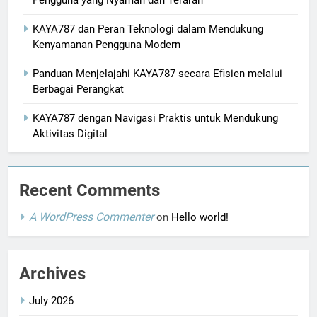
Pengguna yang Nyaman dan Terarah
KAYA787 dan Peran Teknologi dalam Mendukung
Kenyamanan Pengguna Modern
Panduan Menjelajahi KAYA787 secara Efisien melalui
Berbagai Perangkat
KAYA787 dengan Navigasi Praktis untuk Mendukung
Aktivitas Digital
Recent Comments
A WordPress Commenter
on
Hello world!
Archives
July 2026