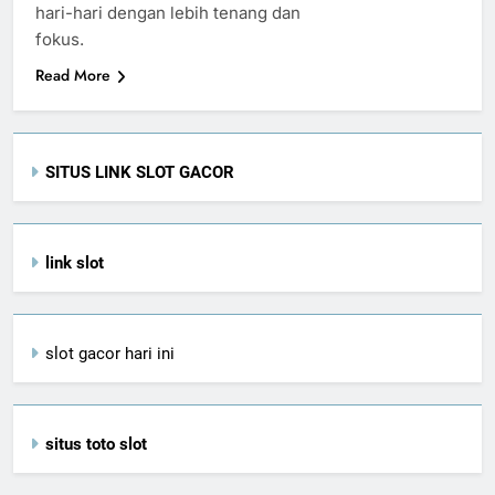
hari-hari dengan lebih tenang dan
fokus.
Read More
SITUS LINK SLOT GACOR
link slot
slot gacor hari ini
situs toto slot