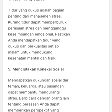
Tidur yang cukup adalah bagian
penting dari manajemen stres.
Kurang tidur dapat memperburuk
perasaan stres dan mengganggu
keseimbangan emosional. Pastikan
Anda mendapatkan tidur yang
cukup dan berkualitas setiap
malam untuk mendukung
kesehatan mental dan fisik.
5.
Menciptakan Koneksi Sosial
Mendapatkan dukungan sosial dari
teman, keluarga, atau pasangan
dapat membantu mengurangi
stres. Berbicara dengan orang lain
tentang perasaan Anda dapat
memberikan perspektif yang