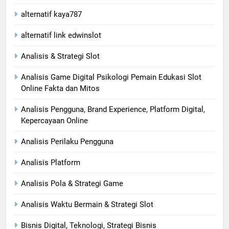
alternatif kaya787
alternatif link edwinslot
Analisis & Strategi Slot
Analisis Game Digital Psikologi Pemain Edukasi Slot
Online Fakta dan Mitos
Analisis Pengguna, Brand Experience, Platform Digital,
Kepercayaan Online
Analisis Perilaku Pengguna
Analisis Platform
Analisis Pola & Strategi Game
Analisis Waktu Bermain & Strategi Slot
Bisnis Digital, Teknologi, Strategi Bisnis