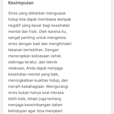
Kesimpulan
Stres yang dibiarkan menguasai
hidup kita dapat membawa dampak
negatif yang besar bagi kesehatan
mental dan fisik. Oleh karena itu,
sangat penting untuk mengelola
stres dengan baik dan menghindari
tekanan berlebihan. Dengan
menerapkan kebiasaan sehat,
olahraga teratur, dan teknik
relaksasi, Anda dapat menjaga
kesehatan mental yang baik,
meningkatkan kualitas hidup, dan
meraih kebahagiaan. Mengurangi
stres bukan hanya soal merasa
lebih baik, tetapi juga tentang
menjaga keseimbangan dalam
kehidupan agar bisa menjalani