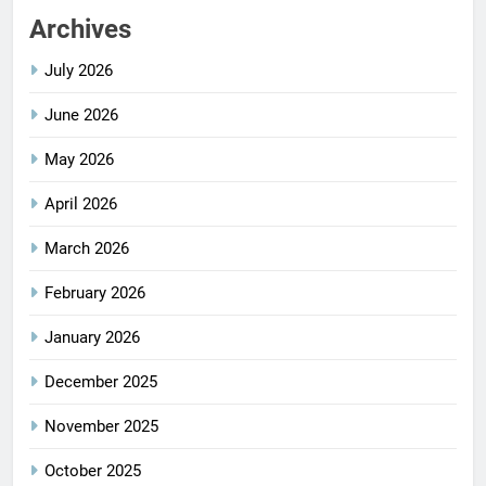
Archives
July 2026
June 2026
May 2026
April 2026
March 2026
February 2026
January 2026
December 2025
November 2025
October 2025