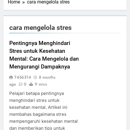
Home
cara mengelola stres
cara mengelola stres
Pentingnya Menghindari
Stres untuk Kesehatan
Mental: Cara Mengelola dan
Mengurangi Dampaknya
7456314
8 months
ago
0
9 mins
Pelajari betapa pentingnya
menghindari stres untuk
kesehatan mental. Artikel ini
membahas bagaimana stres
mempengaruhi kesehatan mental
dan memberikan tips untuk