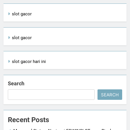
slot gacor
slot gacor
slot gacor hari ini
Search
SEARCH
Recent Posts