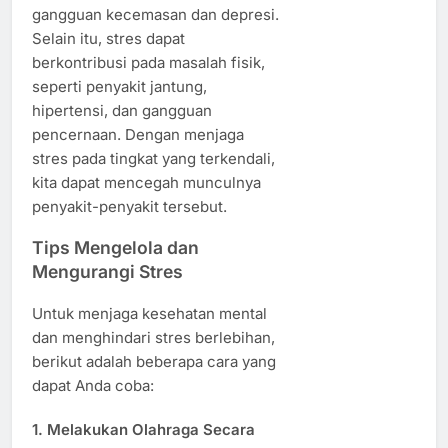
gangguan kecemasan dan depresi.
Selain itu, stres dapat
berkontribusi pada masalah fisik,
seperti penyakit jantung,
hipertensi, dan gangguan
pencernaan. Dengan menjaga
stres pada tingkat yang terkendali,
kita dapat mencegah munculnya
penyakit-penyakit tersebut.
Tips Mengelola dan
Mengurangi Stres
Untuk menjaga kesehatan mental
dan menghindari stres berlebihan,
berikut adalah beberapa cara yang
dapat Anda coba:
1.
Melakukan Olahraga Secara