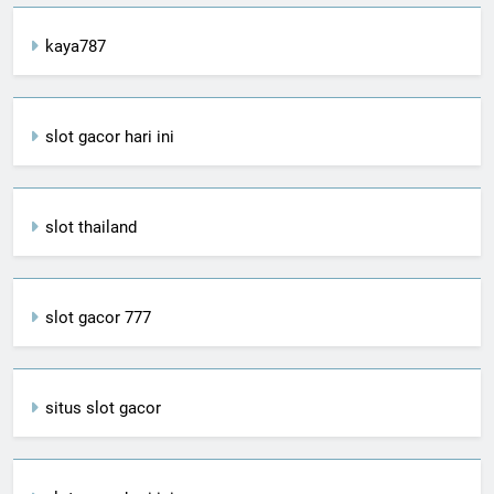
kaya787
slot gacor hari ini
slot thailand
slot gacor 777
situs slot gacor