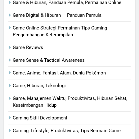
Game & Hiburan, Panduan Pemula, Permainan Online
Game Digital & Hiburan — Panduan Pemula
Game Online Strategi Permainan Tips Gaming
Pengembangan Keterampilan
Game Reviews
Game Sense & Tactical Awareness
Game, Anime, Fantasi, Alam, Dunia Pokémon
Game, Hiburan, Teknologi
Game, Manajemen Waktu, Produktivitas, Hiburan Sehat,
Keseimbangan Hidup
Gaming Skill Development
Gaming, Lifestyle, Produktivitas, Tips Bermain Game