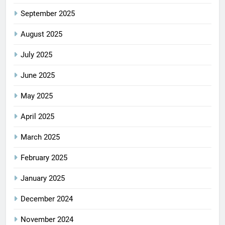
September 2025
August 2025
July 2025
June 2025
May 2025
April 2025
March 2025
February 2025
January 2025
December 2024
November 2024