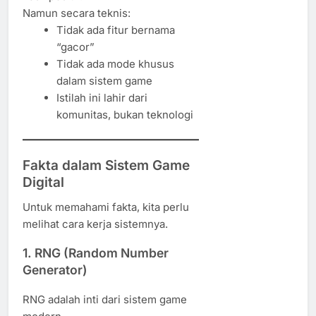
Namun secara teknis:
Tidak ada fitur bernama
“gacor”
Tidak ada mode khusus
dalam sistem game
Istilah ini lahir dari
komunitas, bukan teknologi
Fakta dalam Sistem Game
Digital
Untuk memahami fakta, kita perlu
melihat cara kerja sistemnya.
1. RNG (Random Number
Generator)
RNG adalah inti dari sistem game