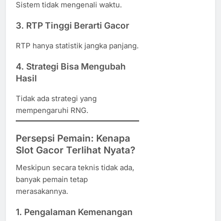
Sistem tidak mengenali waktu.
3. RTP Tinggi Berarti Gacor
RTP hanya statistik jangka panjang.
4. Strategi Bisa Mengubah
Hasil
Tidak ada strategi yang
mempengaruhi RNG.
Persepsi Pemain: Kenapa
Slot Gacor Terlihat Nyata?
Meskipun secara teknis tidak ada,
banyak pemain tetap
merasakannya.
1. Pengalaman Kemenangan