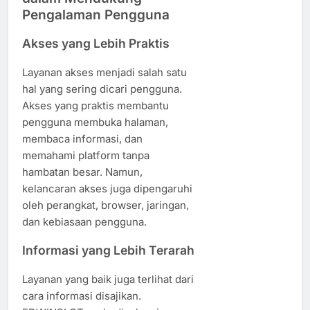
Pengalaman Pengguna
Akses yang Lebih Praktis
Layanan akses menjadi salah satu
hal yang sering dicari pengguna.
Akses yang praktis membantu
pengguna membuka halaman,
membaca informasi, dan
memahami platform tanpa
hambatan besar. Namun,
kelancaran akses juga dipengaruhi
oleh perangkat, browser, jaringan,
dan kebiasaan pengguna.
Informasi yang Lebih Terarah
Layanan yang baik juga terlihat dari
cara informasi disajikan.