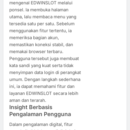
mengenal EDWINSLOT melalui
ponsel. Ia membuka halaman
utama, lalu membaca menu yang
tersedia satu per satu. Sebelum
menggunakan fitur tertentu, ia
memeriksa bagian akun,
memastikan koneksi stabil, dan
memakai browser terbaru.
Pengguna tersebut juga membuat
kata sandi yang kuat serta tidak
menyimpan data login di perangkat
umum. Dengan langkah sederhana
ini, ia dapat memahami fitur dan
layanan EDWINSLOT secara lebih
aman dan terarah.
Insight Berbasis
Pengalaman Pengguna
Dalam pengalaman digital, fitur