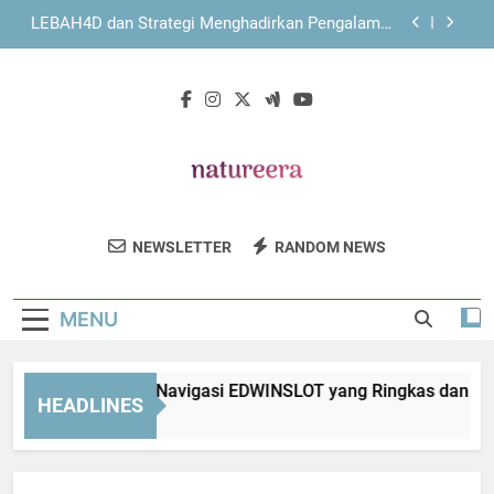
Skip
KAYA787 dan Peran Teknologi dalam Mendukung
to
Kenyamanan Pengguna Modern
content
Panduan Menjelajahi KAYA787 secara Efisien
melalui Berbagai Perangkat
Mengenal Sistem Navigasi EDWINSLOT yang
Ringkas dan Mudah Dipahami Pengguna
LEBAH4D dan Strategi Menghadirkan Pengalaman
Pengguna yang Nyaman dan Terarah
Nature Era
KAYA787 dan Peran Teknologi dalam Mendukung
Jelajahi Tips Dan Informasi Tentang
Kenyamanan Pengguna Modern
NEWSLETTER
RANDOM NEWS
Gaya Hidup Alami Di Nature Era.
Panduan Menjelajahi KAYA787 secara Efisien
melalui Berbagai Perangkat
MENU
ngenal Sistem Navigasi EDWINSLOT yang Ringkas dan Muda
HEADLINES
Weeks Ago