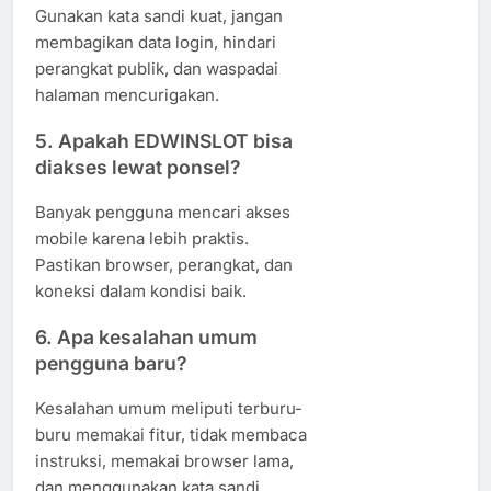
Gunakan kata sandi kuat, jangan
membagikan data login, hindari
perangkat publik, dan waspadai
halaman mencurigakan.
5. Apakah EDWINSLOT bisa
diakses lewat ponsel?
Banyak pengguna mencari akses
mobile karena lebih praktis.
Pastikan browser, perangkat, dan
koneksi dalam kondisi baik.
6. Apa kesalahan umum
pengguna baru?
Kesalahan umum meliputi terburu-
buru memakai fitur, tidak membaca
instruksi, memakai browser lama,
dan menggunakan kata sandi