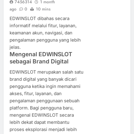
7456314
1 month
ago
0
10 mins
EDWINSLOT dibahas secara
informatif melalui fitur, layanan,
keamanan akun, navigasi, dan
pengalaman pengguna yang lebih
jelas.
Mengenal EDWINSLOT
sebagai Brand Digital
EDWINSLOT merupakan salah satu
brand digital yang banyak dicari
pengguna ketika ingin memahami
akses, fitur, layanan, dan
pengalaman penggunaan sebuah
platform. Bagi pengguna baru,
mengenal EDWINSLOT secara
lebih dekat dapat membantu
proses eksplorasi menjadi lebih