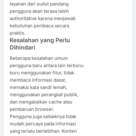
layanan dari sudut pandang
pengguna akan terasa lebih
authoritative karena menjawab
kebutuhan pembaca secara
praktis.
Kesalahan yang Perlu
Dihindari
Beberapa kesalahan umum
pengguna baru antara lain terburu-
buru menggunakan fitur, tidak
membaca informasi dasar,
memakai kata sandi lemah,
menggunakan perangkat publik,
dan mengabaikan cache atau
pembaruan browser.
Pengguna juga sebaiknya tidak
mudah percaya pada informasi
yang terlalu berlebihan. Konten