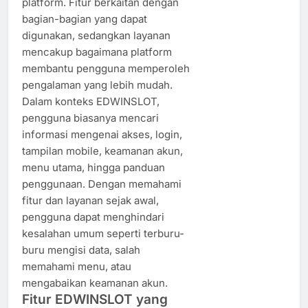
platform. Fitur berkaitan dengan
bagian-bagian yang dapat
digunakan, sedangkan layanan
mencakup bagaimana platform
membantu pengguna memperoleh
pengalaman yang lebih mudah.
Dalam konteks EDWINSLOT,
pengguna biasanya mencari
informasi mengenai akses, login,
tampilan mobile, keamanan akun,
menu utama, hingga panduan
penggunaan. Dengan memahami
fitur dan layanan sejak awal,
pengguna dapat menghindari
kesalahan umum seperti terburu-
buru mengisi data, salah
memahami menu, atau
mengabaikan keamanan akun.
Fitur EDWINSLOT yang