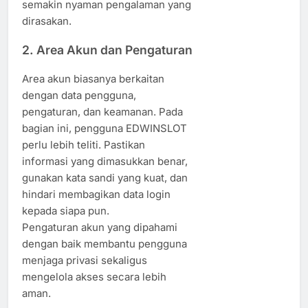
semakin nyaman pengalaman yang
dirasakan.
2. Area Akun dan Pengaturan
Area akun biasanya berkaitan
dengan data pengguna,
pengaturan, dan keamanan. Pada
bagian ini, pengguna EDWINSLOT
perlu lebih teliti. Pastikan
informasi yang dimasukkan benar,
gunakan kata sandi yang kuat, dan
hindari membagikan data login
kepada siapa pun.
Pengaturan akun yang dipahami
dengan baik membantu pengguna
menjaga privasi sekaligus
mengelola akses secara lebih
aman.