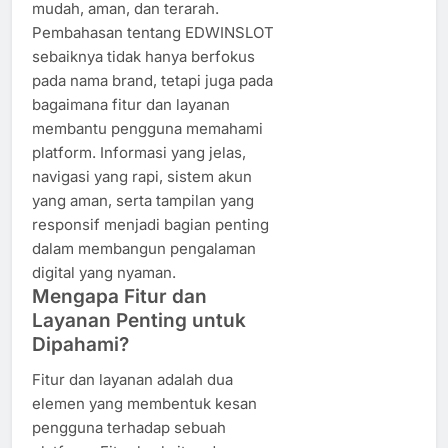
mudah, aman, dan terarah.
Pembahasan tentang EDWINSLOT
sebaiknya tidak hanya berfokus
pada nama brand, tetapi juga pada
bagaimana fitur dan layanan
membantu pengguna memahami
platform. Informasi yang jelas,
navigasi yang rapi, sistem akun
yang aman, serta tampilan yang
responsif menjadi bagian penting
dalam membangun pengalaman
digital yang nyaman.
Mengapa Fitur dan
Layanan Penting untuk
Dipahami?
Fitur dan layanan adalah dua
elemen yang membentuk kesan
pengguna terhadap sebuah