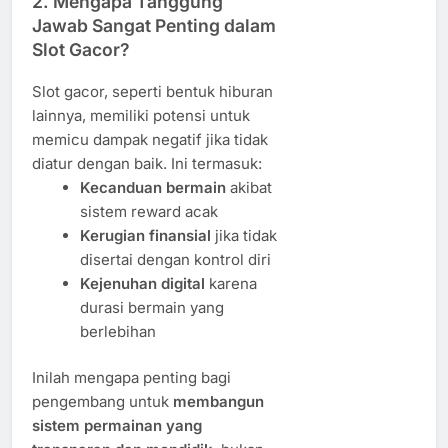
2.
Mengapa Tanggung
Jawab Sangat Penting dalam
Slot Gacor?
Slot gacor, seperti bentuk hiburan
lainnya, memiliki potensi untuk
memicu dampak negatif jika tidak
diatur dengan baik. Ini termasuk:
Kecanduan bermain
akibat
sistem reward acak
Kerugian finansial
jika tidak
disertai dengan kontrol diri
Kejenuhan digital
karena
durasi bermain yang
berlebihan
Inilah mengapa penting bagi
pengembang untuk
membangun
sistem permainan yang