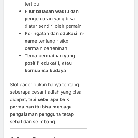
tertipu
Fitur batasan waktu dan
pengeluaran
yang bisa
diatur sendiri oleh pemain
Peringatan dan edukasi in-
game
tentang risiko
bermain berlebihan
Tema permainan yang
positif, edukatif, atau
bernuansa budaya
Slot gacor bukan hanya tentang
seberapa besar hadiah yang bisa
didapat, tapi
seberapa baik
permainan itu bisa menjaga
pengalaman pengguna tetap
sehat dan seimbang
.