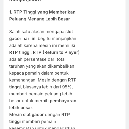
1.
RTP Tinggi yang Memberikan
Peluang Menang Lebih Besar
Salah satu alasan mengapa
slot
gacor hari ini
begitu menjanjikan
adalah karena mesin ini memiliki
RTP tinggi
.
RTP (Return to Player)
adalah persentase dari total
taruhan yang akan dikembalikan
kepada pemain dalam bentuk
kemenangan. Mesin dengan
RTP
tinggi
, biasanya lebih dari 95%,
memberi pemain peluang lebih
besar untuk meraih
pembayaran
lebih besar
.
Mesin
slot gacor
dengan
RTP
tinggi
memberi pemain
kesempatan untuk mendapatkan