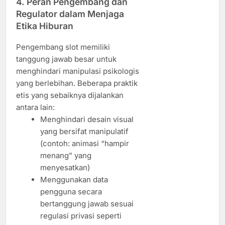
4.
Peran Pengembang dan
Regulator dalam Menjaga
Etika Hiburan
Pengembang slot memiliki
tanggung jawab besar untuk
menghindari manipulasi psikologis
yang berlebihan. Beberapa praktik
etis yang sebaiknya dijalankan
antara lain:
Menghindari desain visual
yang bersifat manipulatif
(contoh: animasi “hampir
menang” yang
menyesatkan)
Menggunakan data
pengguna secara
bertanggung jawab sesuai
regulasi privasi seperti