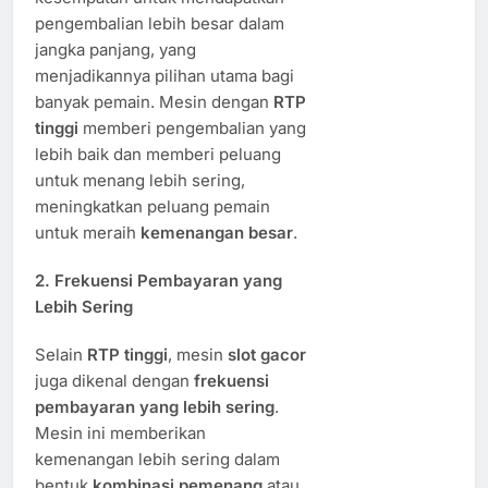
pengembalian lebih besar dalam
jangka panjang, yang
menjadikannya pilihan utama bagi
banyak pemain. Mesin dengan
RTP
tinggi
memberi pengembalian yang
lebih baik dan memberi peluang
untuk menang lebih sering,
meningkatkan peluang pemain
untuk meraih
kemenangan besar
.
2.
Frekuensi Pembayaran yang
Lebih Sering
Selain
RTP tinggi
, mesin
slot gacor
juga dikenal dengan
frekuensi
pembayaran yang lebih sering
.
Mesin ini memberikan
kemenangan lebih sering dalam
bentuk
kombinasi pemenang
atau