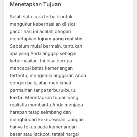
Menetapkan Tujuan
Salah satu cara terbaik untuk
mengukur keberhasilan di slot
gacor hari ini adalah dengan
menetapkan
tujuan yang realistis
.
Sebelum mulai bermain, tentukan
apa yang Anda anggap sebagai
keberhasilan. Ini bisa berupa
mencapai batas kemenangan
tertentu, mengelola anggaran Anda
dengan baik, atau menikmati
permainan tanpa terburu-buru.
Fakta:
Menetapkan tujuan yang
realistis membantu Anda menjaga
harapan tetap seimbang dan
menghindari kekecewaan. Jangan
hanya fokus pada kemenangan
besar atau jackpot, tetapi hargai