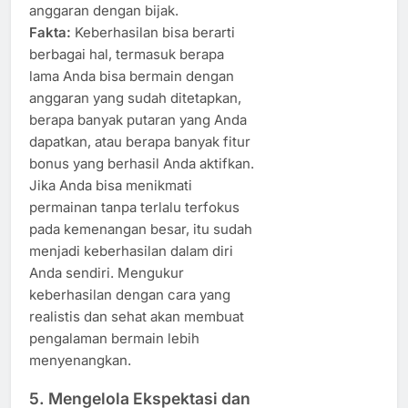
anggaran dengan bijak.
Fakta:
Keberhasilan bisa berarti
berbagai hal, termasuk berapa
lama Anda bisa bermain dengan
anggaran yang sudah ditetapkan,
berapa banyak putaran yang Anda
dapatkan, atau berapa banyak fitur
bonus yang berhasil Anda aktifkan.
Jika Anda bisa menikmati
permainan tanpa terlalu terfokus
pada kemenangan besar, itu sudah
menjadi keberhasilan dalam diri
Anda sendiri. Mengukur
keberhasilan dengan cara yang
realistis dan sehat akan membuat
pengalaman bermain lebih
menyenangkan.
5.
Mengelola Ekspektasi dan