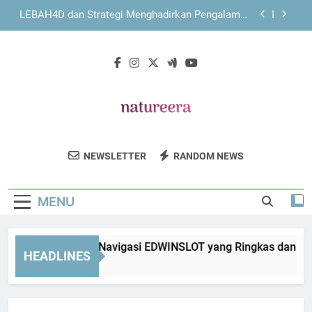
Skip
KAYA787 dan Peran Teknologi dalam Mendukung
to
Kenyamanan Pengguna Modern
content
Panduan Menjelajahi KAYA787 secara Efisien
melalui Berbagai Perangkat
Mengenal Sistem Navigasi EDWINSLOT yang
Ringkas dan Mudah Dipahami Pengguna
LEBAH4D dan Strategi Menghadirkan Pengalaman
Pengguna yang Nyaman dan Terarah
Nature Era
KAYA787 dan Peran Teknologi dalam Mendukung
Jelajahi Tips Dan Informasi Tentang
Kenyamanan Pengguna Modern
NEWSLETTER
RANDOM NEWS
Gaya Hidup Alami Di Nature Era.
Panduan Menjelajahi KAYA787 secara Efisien
melalui Berbagai Perangkat
MENU
ngenal Sistem Navigasi EDWINSLOT yang Ringkas dan Muda
HEADLINES
eeks Ago