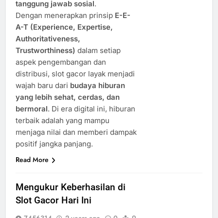
tanggung jawab sosial
.
Dengan menerapkan prinsip
E-E-
A-T (Experience, Expertise,
Authoritativeness,
Trustworthiness)
dalam setiap
aspek pengembangan dan
distribusi, slot gacor layak menjadi
wajah baru dari
budaya hiburan
yang lebih sehat, cerdas, dan
bermoral
. Di era digital ini, hiburan
terbaik adalah yang mampu
menjaga nilai dan memberi dampak
positif jangka panjang.
Read More
Mengukur Keberhasilan di
Slot Gacor Hari Ini
7456314
2 years ago
0
9