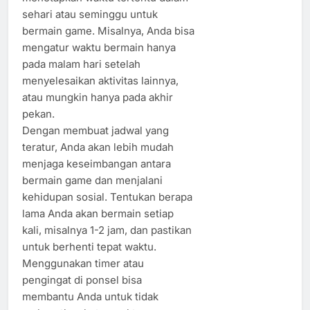
sehari atau seminggu untuk
bermain game. Misalnya, Anda bisa
mengatur waktu bermain hanya
pada malam hari setelah
menyelesaikan aktivitas lainnya,
atau mungkin hanya pada akhir
pekan.
Dengan membuat jadwal yang
teratur, Anda akan lebih mudah
menjaga keseimbangan antara
bermain game dan menjalani
kehidupan sosial. Tentukan berapa
lama Anda akan bermain setiap
kali, misalnya 1-2 jam, dan pastikan
untuk berhenti tepat waktu.
Menggunakan timer atau
pengingat di ponsel bisa
membantu Anda untuk tidak