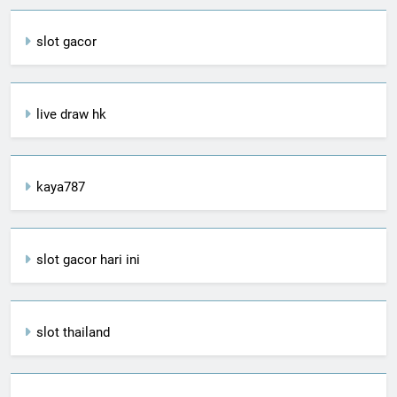
slot gacor
live draw hk
kaya787
slot gacor hari ini
slot thailand