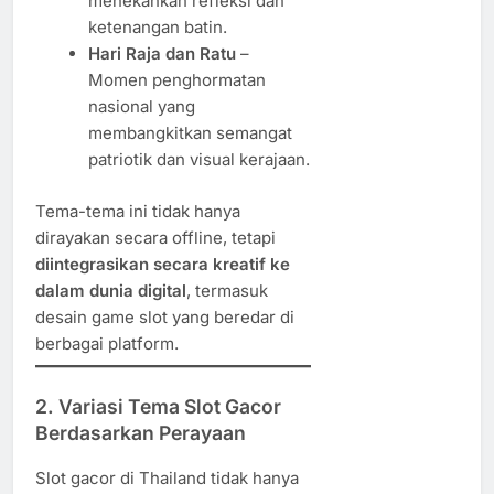
menekankan refleksi dan
ketenangan batin.
Hari Raja dan Ratu
–
Momen penghormatan
nasional yang
membangkitkan semangat
patriotik dan visual kerajaan.
Tema-tema ini tidak hanya
dirayakan secara offline, tetapi
diintegrasikan secara kreatif ke
dalam dunia digital
, termasuk
desain game slot yang beredar di
berbagai platform.
2. Variasi Tema Slot Gacor
Berdasarkan Perayaan
Slot gacor di Thailand tidak hanya