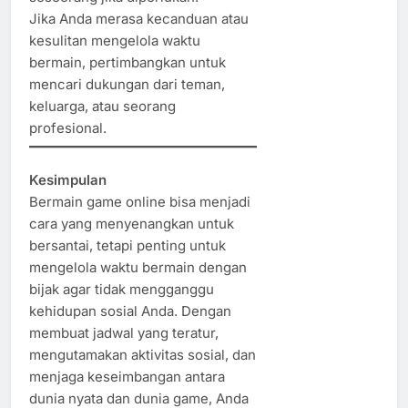
Jika Anda merasa kecanduan atau
kesulitan mengelola waktu
bermain, pertimbangkan untuk
mencari dukungan dari teman,
keluarga, atau seorang
profesional.
Kesimpulan
Bermain game online bisa menjadi
cara yang menyenangkan untuk
bersantai, tetapi penting untuk
mengelola waktu bermain dengan
bijak agar tidak mengganggu
kehidupan sosial Anda. Dengan
membuat jadwal yang teratur,
mengutamakan aktivitas sosial, dan
menjaga keseimbangan antara
dunia nyata dan dunia game, Anda