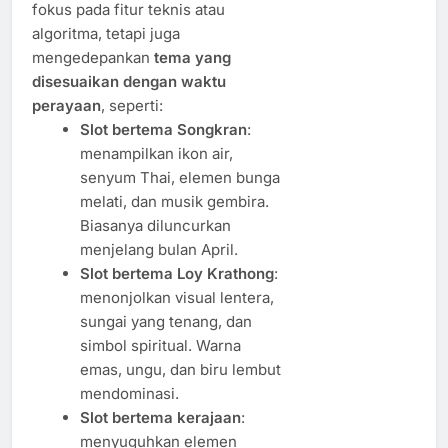
fokus pada fitur teknis atau
algoritma, tetapi juga
mengedepankan
tema yang
disesuaikan dengan waktu
perayaan
, seperti:
Slot bertema Songkran
:
menampilkan ikon air,
senyum Thai, elemen bunga
melati, dan musik gembira.
Biasanya diluncurkan
menjelang bulan April.
Slot bertema Loy Krathong
:
menonjolkan visual lentera,
sungai yang tenang, dan
simbol spiritual. Warna
emas, ungu, dan biru lembut
mendominasi.
Slot bertema kerajaan
:
menyuguhkan elemen