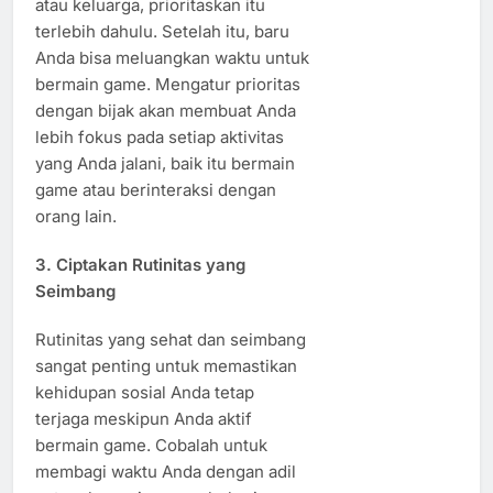
atau keluarga, prioritaskan itu
terlebih dahulu. Setelah itu, baru
Anda bisa meluangkan waktu untuk
bermain game. Mengatur prioritas
dengan bijak akan membuat Anda
lebih fokus pada setiap aktivitas
yang Anda jalani, baik itu bermain
game atau berinteraksi dengan
orang lain.
3.
Ciptakan Rutinitas yang
Seimbang
Rutinitas yang sehat dan seimbang
sangat penting untuk memastikan
kehidupan sosial Anda tetap
terjaga meskipun Anda aktif
bermain game. Cobalah untuk
membagi waktu Anda dengan adil