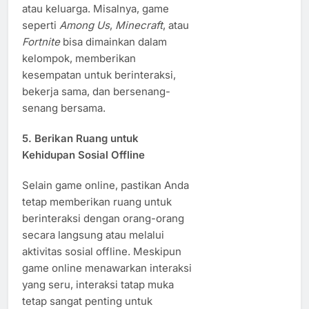
atau keluarga. Misalnya, game
seperti
Among Us
,
Minecraft
, atau
Fortnite
bisa dimainkan dalam
kelompok, memberikan
kesempatan untuk berinteraksi,
bekerja sama, dan bersenang-
senang bersama.
5.
Berikan Ruang untuk
Kehidupan Sosial Offline
Selain game online, pastikan Anda
tetap memberikan ruang untuk
berinteraksi dengan orang-orang
secara langsung atau melalui
aktivitas sosial offline. Meskipun
game online menawarkan interaksi
yang seru, interaksi tatap muka
tetap sangat penting untuk