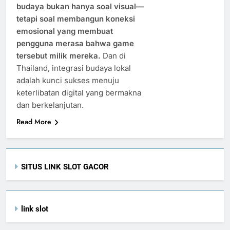
budaya bukan hanya soal visual—
tetapi soal membangun koneksi
emosional yang membuat
pengguna merasa bahwa game
tersebut milik mereka.
Dan di
Thailand, integrasi budaya lokal
adalah kunci sukses menuju
keterlibatan digital yang bermakna
dan berkelanjutan.
Read More
SITUS LINK SLOT GACOR
link slot