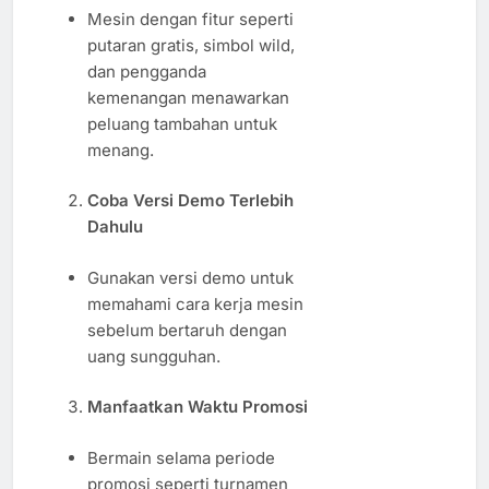
Mesin dengan fitur seperti
putaran gratis, simbol wild,
dan pengganda
kemenangan menawarkan
peluang tambahan untuk
menang.
Coba Versi Demo Terlebih
Dahulu
Gunakan versi demo untuk
memahami cara kerja mesin
sebelum bertaruh dengan
uang sungguhan.
Manfaatkan Waktu Promosi
Bermain selama periode
promosi seperti turnamen