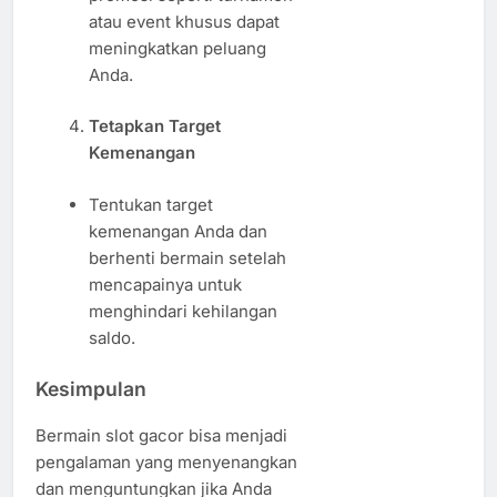
atau event khusus dapat
meningkatkan peluang
Anda.
Tetapkan Target
Kemenangan
Tentukan target
kemenangan Anda dan
berhenti bermain setelah
mencapainya untuk
menghindari kehilangan
saldo.
Kesimpulan
Bermain slot gacor bisa menjadi
pengalaman yang menyenangkan
dan menguntungkan jika Anda