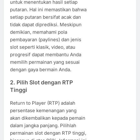
untuk menentukan hasil setiap
putaran. Hal ini memastikan bahwa
setiap putaran bersifat acak dan
tidak dapat diprediksi. Meskipun
demikian, memahami pola
pembayaran (paylines) dan jenis
slot seperti klasik, video, atau
progresif dapat membantu Anda
memilih permainan yang sesuai
dengan gaya bermain Anda.
2. Pilih Slot dengan RTP
Tinggi
Return to Player (RTP) adalah
persentase kemenangan yang
akan dikembalikan kepada pemain
dalam jangka panjang. Pilihlah
permainan slot dengan RTP tinggi,