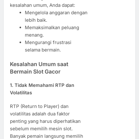
kesalahan umum, Anda dapat:
Mengelola anggaran dengan
lebih baik.
Memaksimalkan peluang
menang.
Mengurangi frustrasi
selama bermain.
Kesalahan Umum saat
Bermain Slot Gacor
1.
Tidak Memahami RTP dan
Volatilitas
RTP (Return to Player) dan
volatilitas adalah dua faktor
penting yang harus diperhatikan
sebelum memilih mesin slot.
Banyak pemain langsung memilih