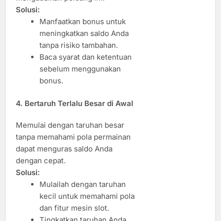
Solusi:
Manfaatkan bonus untuk
meningkatkan saldo Anda
tanpa risiko tambahan.
Baca syarat dan ketentuan
sebelum menggunakan
bonus.
4.
Bertaruh Terlalu Besar di Awal
Memulai dengan taruhan besar
tanpa memahami pola permainan
dapat menguras saldo Anda
dengan cepat.
Solusi:
Mulailah dengan taruhan
kecil untuk memahami pola
dan fitur mesin slot.
Tingkatkan taruhan Anda