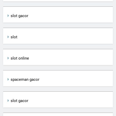
slot gacor
slot
slot online
spaceman gacor
slot gacor