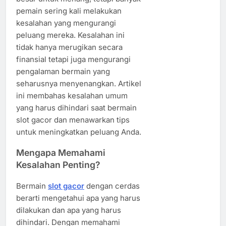
pemain sering kali melakukan
kesalahan yang mengurangi
peluang mereka. Kesalahan ini
tidak hanya merugikan secara
finansial tetapi juga mengurangi
pengalaman bermain yang
seharusnya menyenangkan. Artikel
ini membahas kesalahan umum
yang harus dihindari saat bermain
slot gacor dan menawarkan tips
untuk meningkatkan peluang Anda.
Mengapa Memahami
Kesalahan Penting?
Bermain
slot gacor
dengan cerdas
berarti mengetahui apa yang harus
dilakukan dan apa yang harus
dihindari. Dengan memahami