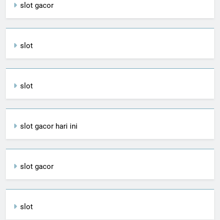
slot gacor
slot
slot
slot gacor hari ini
slot gacor
slot