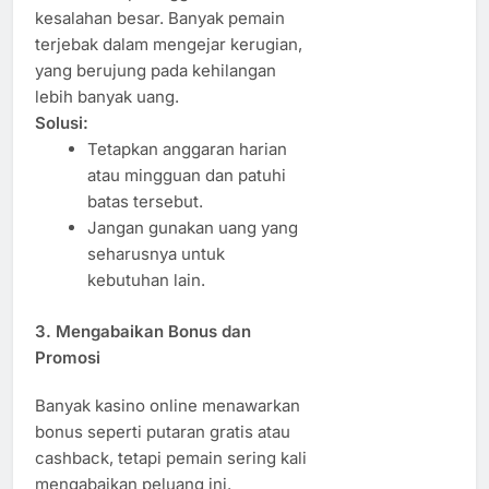
kesalahan besar. Banyak pemain
terjebak dalam mengejar kerugian,
yang berujung pada kehilangan
lebih banyak uang.
Solusi:
Tetapkan anggaran harian
atau mingguan dan patuhi
batas tersebut.
Jangan gunakan uang yang
seharusnya untuk
kebutuhan lain.
3.
Mengabaikan Bonus dan
Promosi
Banyak kasino online menawarkan
bonus seperti putaran gratis atau
cashback, tetapi pemain sering kali
mengabaikan peluang ini.