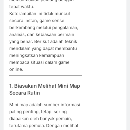
tepat waktu.
Keterampilan ini tidak muncul
secara instan; game sense
berkembang melalui pengalaman,
analisis, dan kebiasaan bermain
yang benar. Berikut adalah teknik
mendalam yang dapat membantu
meningkatkan kemampuan
membaca situasi dalam game
online.
1. Biasakan Melihat Mini Map
Secara Rutin
Mini map adalah sumber informasi
paling penting, tetapi sering
diabaikan oleh banyak pemain,
terutama pemula. Dengan melihat