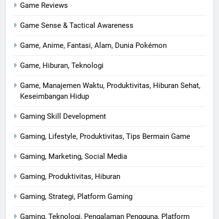
Game Reviews
Game Sense & Tactical Awareness
Game, Anime, Fantasi, Alam, Dunia Pokémon
Game, Hiburan, Teknologi
Game, Manajemen Waktu, Produktivitas, Hiburan Sehat,
Keseimbangan Hidup
Gaming Skill Development
Gaming, Lifestyle, Produktivitas, Tips Bermain Game
Gaming, Marketing, Social Media
Gaming, Produktivitas, Hiburan
Gaming, Strategi, Platform Gaming
Gaming, Teknologi, Pengalaman Pengguna, Platform