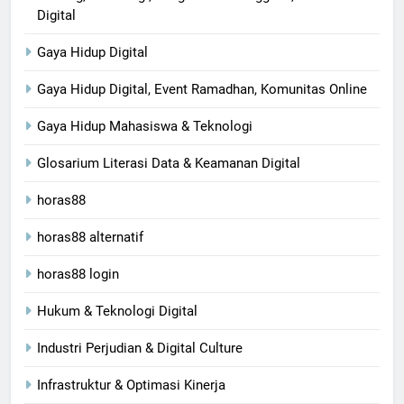
Digital
Gaya Hidup Digital
Gaya Hidup Digital, Event Ramadhan, Komunitas Online
Gaya Hidup Mahasiswa & Teknologi
Glosarium Literasi Data & Keamanan Digital
horas88
horas88 alternatif
horas88 login
Hukum & Teknologi Digital
Industri Perjudian & Digital Culture
Infrastruktur & Optimasi Kinerja