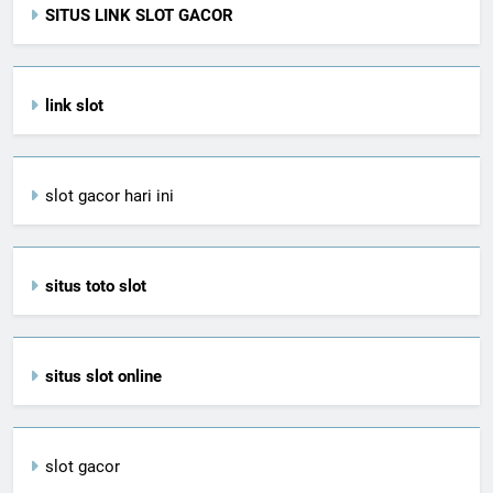
SITUS LINK SLOT GACOR
link slot
slot gacor hari ini
situs toto slot
situs slot online
slot gacor