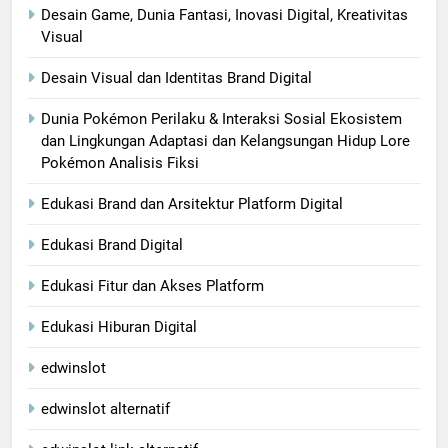
Desain Game, Dunia Fantasi, Inovasi Digital, Kreativitas
Visual
Desain Visual dan Identitas Brand Digital
Dunia Pokémon Perilaku & Interaksi Sosial Ekosistem
dan Lingkungan Adaptasi dan Kelangsungan Hidup Lore
Pokémon Analisis Fiksi
Edukasi Brand dan Arsitektur Platform Digital
Edukasi Brand Digital
Edukasi Fitur dan Akses Platform
Edukasi Hiburan Digital
edwinslot
edwinslot alternatif