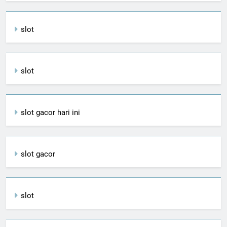
slot
slot
slot gacor hari ini
slot gacor
slot