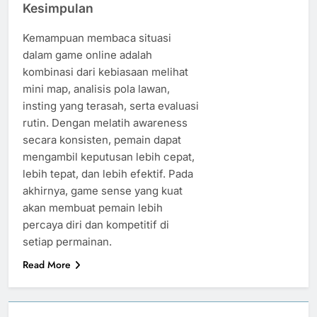
Kesimpulan
Kemampuan membaca situasi
dalam game online adalah
kombinasi dari kebiasaan melihat
mini map, analisis pola lawan,
insting yang terasah, serta evaluasi
rutin. Dengan melatih awareness
secara konsisten, pemain dapat
mengambil keputusan lebih cepat,
lebih tepat, dan lebih efektif. Pada
akhirnya, game sense yang kuat
akan membuat pemain lebih
percaya diri dan kompetitif di
setiap permainan.
Read More