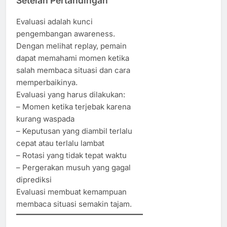
Setelah Pertandingan
Evaluasi adalah kunci
pengembangan awareness.
Dengan melihat replay, pemain
dapat memahami momen ketika
salah membaca situasi dan cara
memperbaikinya.
Evaluasi yang harus dilakukan:
– Momen ketika terjebak karena
kurang waspada
– Keputusan yang diambil terlalu
cepat atau terlalu lambat
– Rotasi yang tidak tepat waktu
– Pergerakan musuh yang gagal
diprediksi
Evaluasi membuat kemampuan
membaca situasi semakin tajam.