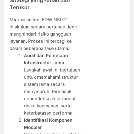
Strategi yang Aman dan
Terukur
Migrasi sistem EDWINSLOT
dilakukan secara bertahap demi
menghindari risiko gangguan
layanan. Proses ini terbagi ke
dalam beberapa fase utama:
Audit dan Pemetaan
Infrastruktur Lama
Langkah awal ini bertujuan
untuk memahami struktur
sistem lama secara
menyeluruh, termasuk
dependensi antar modul,
risiko keamanan, serta
keterbatasan performa.
Identifikasi Komponen
Modular