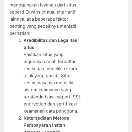
menggunakan layanan dari situs
seperti Edwinslot atau alternatif
lainnya, ada beberapa faktor
penting yang sebaiknya menjadi
perhatian:
Kredibilitas dan Legalitas
Situs
Pastikan situs yang
digunakan telah terdaftar
resmi dan memiliki rekam
jejak yang positif. Situs
resmi biasanya memiliki
sistem keamanan yang
terstandarisasi, seperti SSL
encryption dan sertifikasi
keamanan data pengguna.
Ketersediaan Metode
Pembayaran Instan