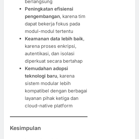
berlangsung
Peningkatan efisiensi
pengembangan
, karena tim
dapat bekerja fokus pada
modul-modul tertentu
Keamanan data lebih baik
,
karena proses enkripsi,
autentikasi, dan isolasi
diperkuat secara bertahap
Kemudahan adopsi
teknologi baru
, karena
sistem modular lebih
kompatibel dengan berbagai
layanan pihak ketiga dan
cloud-native platform
Kesimpulan