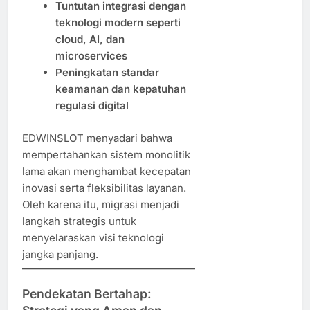
Tuntutan integrasi dengan
teknologi modern seperti
cloud, AI, dan
microservices
Peningkatan standar
keamanan dan kepatuhan
regulasi digital
EDWINSLOT menyadari bahwa
mempertahankan sistem monolitik
lama akan menghambat kecepatan
inovasi serta fleksibilitas layanan.
Oleh karena itu, migrasi menjadi
langkah strategis untuk
menyelaraskan visi teknologi
jangka panjang.
Pendekatan Bertahap: