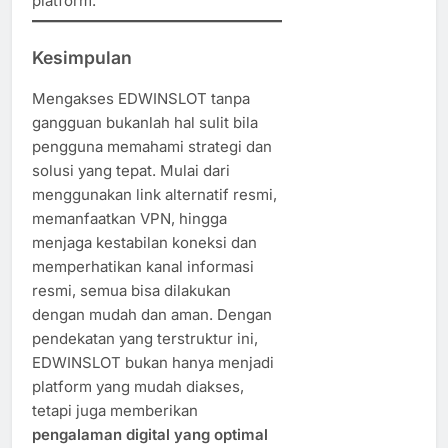
platform.
Kesimpulan
Mengakses EDWINSLOT tanpa
gangguan bukanlah hal sulit bila
pengguna memahami strategi dan
solusi yang tepat. Mulai dari
menggunakan link alternatif resmi,
memanfaatkan VPN, hingga
menjaga kestabilan koneksi dan
memperhatikan kanal informasi
resmi, semua bisa dilakukan
dengan mudah dan aman. Dengan
pendekatan yang terstruktur ini,
EDWINSLOT bukan hanya menjadi
platform yang mudah diakses,
tetapi juga memberikan
pengalaman digital yang optimal