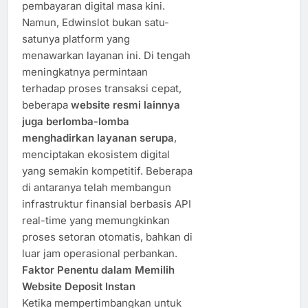
pembayaran digital masa kini.
Namun, Edwinslot bukan satu-
satunya platform yang
menawarkan layanan ini. Di tengah
meningkatnya permintaan
terhadap proses transaksi cepat,
beberapa
website resmi lainnya
juga berlomba-lomba
menghadirkan layanan serupa
,
menciptakan ekosistem digital
yang semakin kompetitif. Beberapa
di antaranya telah membangun
infrastruktur finansial berbasis API
real-time yang memungkinkan
proses setoran otomatis, bahkan di
luar jam operasional perbankan.
Faktor Penentu dalam Memilih
Website Deposit Instan
Ketika mempertimbangkan untuk