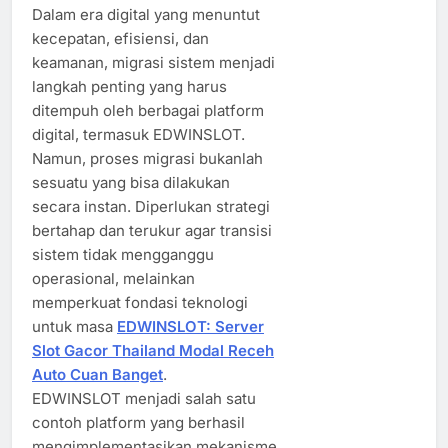
Dalam era digital yang menuntut
kecepatan, efisiensi, dan
keamanan, migrasi sistem menjadi
langkah penting yang harus
ditempuh oleh berbagai platform
digital, termasuk EDWINSLOT.
Namun, proses migrasi bukanlah
sesuatu yang bisa dilakukan
secara instan. Diperlukan strategi
bertahap dan terukur agar transisi
sistem tidak mengganggu
operasional, melainkan
memperkuat fondasi teknologi
untuk masa
EDWINSLOT: Server
Slot Gacor Thailand Modal Receh
Auto Cuan Banget
.
EDWINSLOT menjadi salah satu
contoh platform yang berhasil
mengimplementasikan mekanisme