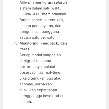
Alih-alih memigrasi seluruh
sistem dalam satu waktu,
EDWINSLOT memindahkan
fungsi seperti autentikasi,
sistem pembayaran, dan
pengelolaan pengguna
secara satu per satu.
Monitoring, Feedback, dan
Iterasi
Setiap modul yang telah
dimigrasi dipantau
performanya melalui
observabilitas real-time.
Jika ditemukan bug atau
anomali, perbaikan
dilakukan cepat tanpa
mengganggu keseluruhan
sistem.