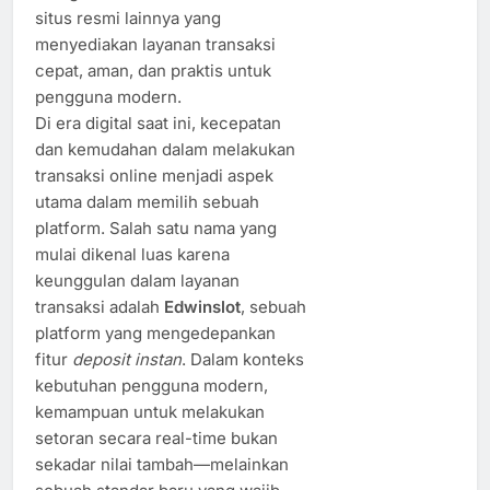
situs resmi lainnya yang
menyediakan layanan transaksi
cepat, aman, dan praktis untuk
pengguna modern.
Di era digital saat ini, kecepatan
dan kemudahan dalam melakukan
transaksi online menjadi aspek
utama dalam memilih sebuah
platform. Salah satu nama yang
mulai dikenal luas karena
keunggulan dalam layanan
transaksi adalah
Edwinslot
, sebuah
platform yang mengedepankan
fitur
deposit instan
. Dalam konteks
kebutuhan pengguna modern,
kemampuan untuk melakukan
setoran secara real-time bukan
sekadar nilai tambah—melainkan