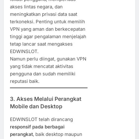
akses lintas negara, dan
meningkatkan privasi data saat
terkoneksi. Penting untuk memilih
VPN yang aman dan berkecepatan
tinggi agar pengalaman menjelajah
tetap lancar saat mengakses
EDWINSLOT.
Namun perlu diingat, gunakan VPN
yang tidak mencatat aktivitas
pengguna dan sudah memiliki
reputasi baik.
3. Akses Melalui Perangkat
Mobile dan Desktop
EDWINSLOT telah dirancang
responsif pada berbagai
perangkat
, baik desktop maupun