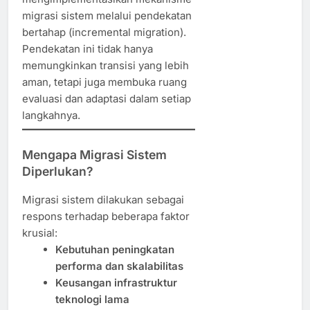
migrasi sistem melalui pendekatan
bertahap (incremental migration).
Pendekatan ini tidak hanya
memungkinkan transisi yang lebih
aman, tetapi juga membuka ruang
evaluasi dan adaptasi dalam setiap
langkahnya.
Mengapa Migrasi Sistem
Diperlukan?
Migrasi sistem dilakukan sebagai
respons terhadap beberapa faktor
krusial:
Kebutuhan peningkatan
performa dan skalabilitas
Keusangan infrastruktur
teknologi lama