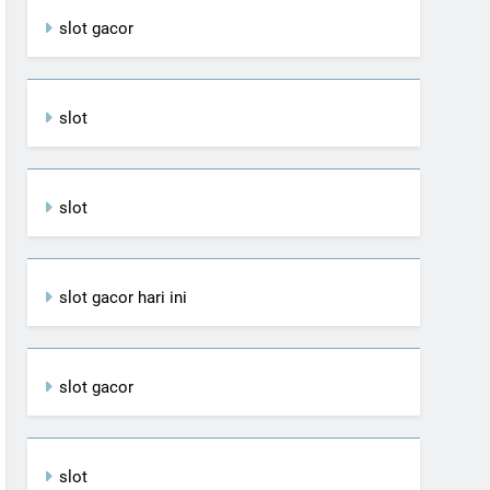
slot gacor
slot
slot
slot gacor hari ini
slot gacor
slot