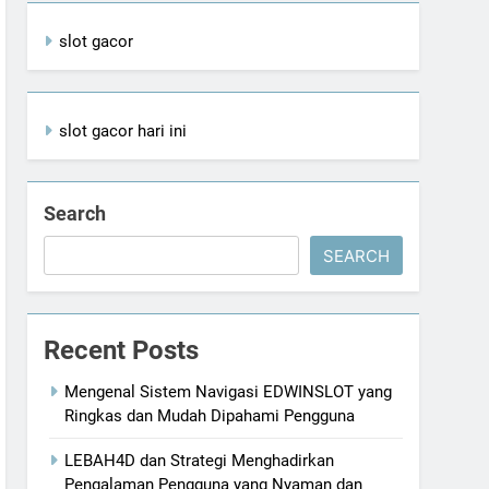
slot gacor
slot gacor hari ini
Search
SEARCH
Recent Posts
Mengenal Sistem Navigasi EDWINSLOT yang
Ringkas dan Mudah Dipahami Pengguna
LEBAH4D dan Strategi Menghadirkan
Pengalaman Pengguna yang Nyaman dan