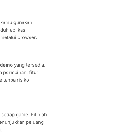
g kamu gunakan
duh aplikasi
 melalui browser.
r demo
yang tersedia.
 permainan, fitur
 tanpa risiko
setiap game. Pilihlah
menunjukkan peluang
.