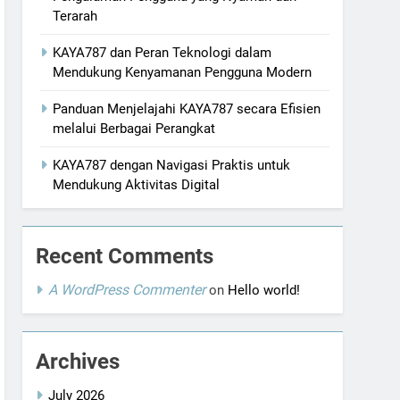
Terarah
KAYA787 dan Peran Teknologi dalam
Mendukung Kenyamanan Pengguna Modern
Panduan Menjelajahi KAYA787 secara Efisien
melalui Berbagai Perangkat
KAYA787 dengan Navigasi Praktis untuk
Mendukung Aktivitas Digital
Recent Comments
A WordPress Commenter
on
Hello world!
Archives
July 2026