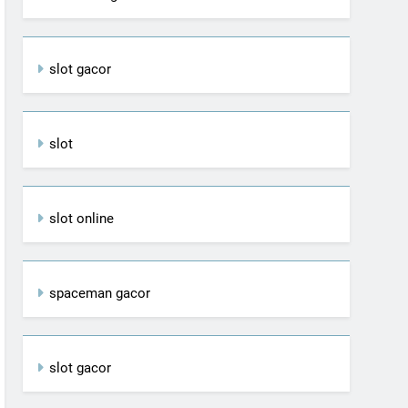
slot gacor
slot
slot online
spaceman gacor
slot gacor