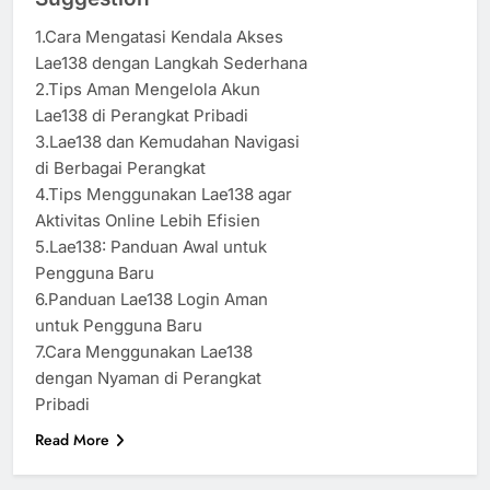
1.Cara Mengatasi Kendala Akses
Lae138 dengan Langkah Sederhana
2.Tips Aman Mengelola Akun
Lae138 di Perangkat Pribadi
3.Lae138 dan Kemudahan Navigasi
di Berbagai Perangkat
4.Tips Menggunakan Lae138 agar
Aktivitas Online Lebih Efisien
5.Lae138: Panduan Awal untuk
Pengguna Baru
6.Panduan Lae138 Login Aman
untuk Pengguna Baru
7.Cara Menggunakan Lae138
dengan Nyaman di Perangkat
Pribadi
Read More