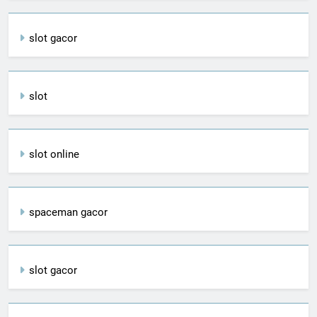
slot gacor
slot
slot online
spaceman gacor
slot gacor