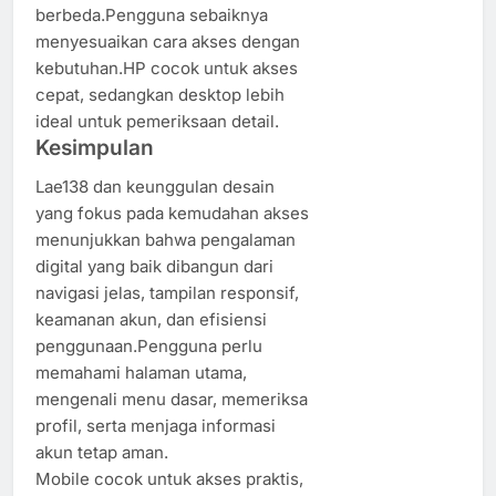
berbeda.Pengguna sebaiknya
menyesuaikan cara akses dengan
kebutuhan.HP cocok untuk akses
cepat, sedangkan desktop lebih
ideal untuk pemeriksaan detail.
Kesimpulan
Lae138 dan keunggulan desain
yang fokus pada kemudahan akses
menunjukkan bahwa pengalaman
digital yang baik dibangun dari
navigasi jelas, tampilan responsif,
keamanan akun, dan efisiensi
penggunaan.Pengguna perlu
memahami halaman utama,
mengenali menu dasar, memeriksa
profil, serta menjaga informasi
akun tetap aman.
Mobile cocok untuk akses praktis,