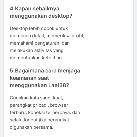
4.Kapan sebaiknya
menggunakan desktop?
Desktop lebih cocok untuk
membaca detail, memeriksa profil,
memahami pengaturan, dan
melakukan aktivitas yang
membutuhkan ketelitian.
5.Bagaimana cara menjaga
keamanan saat
menggunakan Lae138?
Gunakan kata sandi kuat,
perangkat pribadi, browser
terbaru, koneksi terpercaya, dan
selalu logout jika perangkat
digunakan bersama.