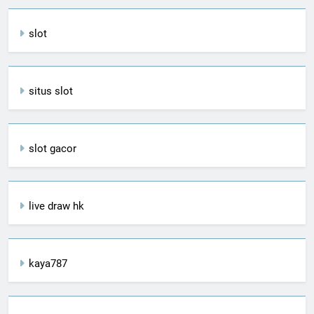
slot
situs slot
slot gacor
live draw hk
kaya787