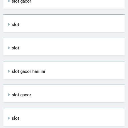
slot gacor
slot
slot
slot gacor hari ini
slot gacor
slot