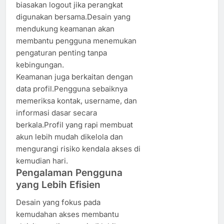
biasakan logout jika perangkat
digunakan bersama.Desain yang
mendukung keamanan akan
membantu pengguna menemukan
pengaturan penting tanpa
kebingungan.
Keamanan juga berkaitan dengan
data profil.Pengguna sebaiknya
memeriksa kontak, username, dan
informasi dasar secara
berkala.Profil yang rapi membuat
akun lebih mudah dikelola dan
mengurangi risiko kendala akses di
kemudian hari.
Pengalaman Pengguna
yang Lebih Efisien
Desain yang fokus pada
kemudahan akses membantu