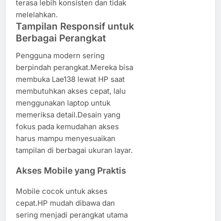
terasa lebih konsisten dan tidak
melelahkan.
Tampilan Responsif untuk
Berbagai Perangkat
Pengguna modern sering
berpindah perangkat.Mereka bisa
membuka Lae138 lewat HP saat
membutuhkan akses cepat, lalu
menggunakan laptop untuk
memeriksa detail.Desain yang
fokus pada kemudahan akses
harus mampu menyesuaikan
tampilan di berbagai ukuran layar.
Akses Mobile yang Praktis
Mobile cocok untuk akses
cepat.HP mudah dibawa dan
sering menjadi perangkat utama