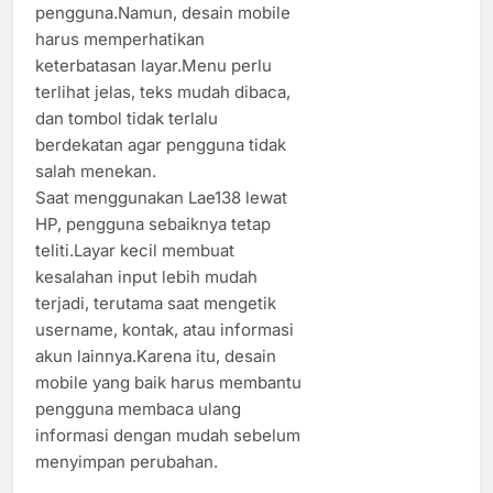
pengguna.Namun, desain mobile
harus memperhatikan
keterbatasan layar.Menu perlu
terlihat jelas, teks mudah dibaca,
dan tombol tidak terlalu
berdekatan agar pengguna tidak
salah menekan.
Saat menggunakan Lae138 lewat
HP, pengguna sebaiknya tetap
teliti.Layar kecil membuat
kesalahan input lebih mudah
terjadi, terutama saat mengetik
username, kontak, atau informasi
akun lainnya.Karena itu, desain
mobile yang baik harus membantu
pengguna membaca ulang
informasi dengan mudah sebelum
menyimpan perubahan.