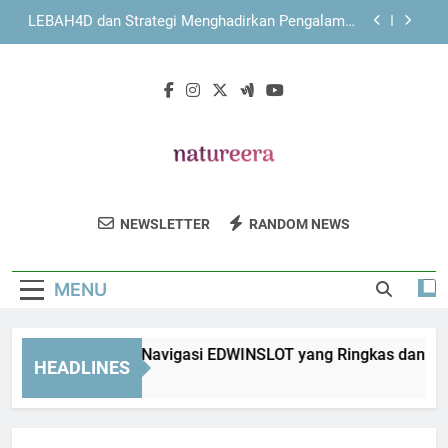
Skip
KAYA787 dan Peran Teknologi dalam Mendukung
to
Kenyamanan Pengguna Modern
content
Panduan Menjelajahi KAYA787 secara Efisien
melalui Berbagai Perangkat
Mengenal Sistem Navigasi EDWINSLOT yang
Ringkas dan Mudah Dipahami Pengguna
LEBAH4D dan Strategi Menghadirkan Pengalaman
Pengguna yang Nyaman dan Terarah
Nature Era
KAYA787 dan Peran Teknologi dalam Mendukung
Jelajahi Tips Dan Informasi Tentang
Kenyamanan Pengguna Modern
NEWSLETTER
RANDOM NEWS
Gaya Hidup Alami Di Nature Era.
Panduan Menjelajahi KAYA787 secara Efisien
melalui Berbagai Perangkat
MENU
ngenal Sistem Navigasi EDWINSLOT yang Ringkas dan Muda
HEADLINES
Weeks Ago