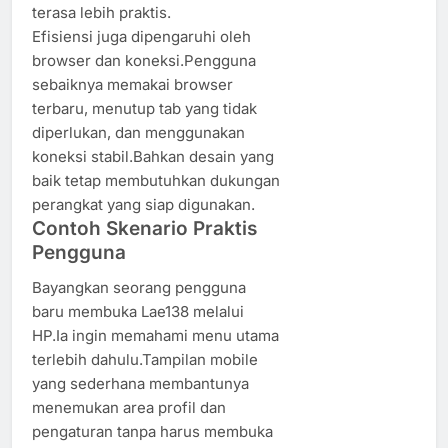
terasa lebih praktis.
Efisiensi juga dipengaruhi oleh
browser dan koneksi.Pengguna
sebaiknya memakai browser
terbaru, menutup tab yang tidak
diperlukan, dan menggunakan
koneksi stabil.Bahkan desain yang
baik tetap membutuhkan dukungan
perangkat yang siap digunakan.
Contoh Skenario Praktis
Pengguna
Bayangkan seorang pengguna
baru membuka Lae138 melalui
HP.Ia ingin memahami menu utama
terlebih dahulu.Tampilan mobile
yang sederhana membantunya
menemukan area profil dan
pengaturan tanpa harus membuka