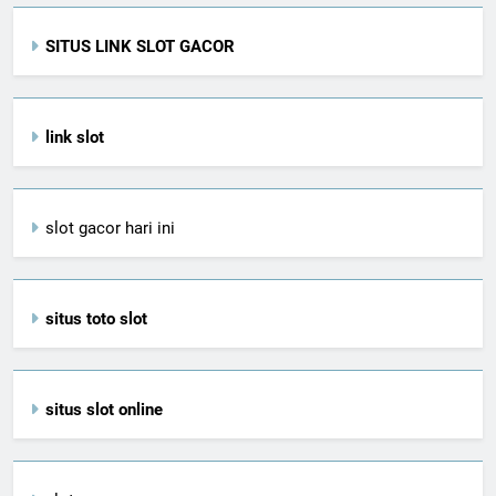
SITUS LINK SLOT GACOR
link slot
slot gacor hari ini
situs toto slot
situs slot online