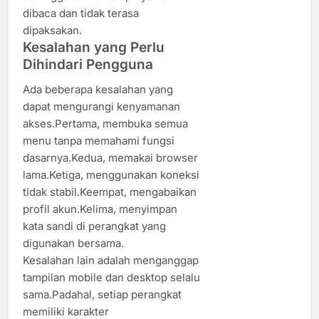
dibaca dan tidak terasa
dipaksakan.
Kesalahan yang Perlu
Dihindari Pengguna
Ada beberapa kesalahan yang
dapat mengurangi kenyamanan
akses.Pertama, membuka semua
menu tanpa memahami fungsi
dasarnya.Kedua, memakai browser
lama.Ketiga, menggunakan koneksi
tidak stabil.Keempat, mengabaikan
profil akun.Kelima, menyimpan
kata sandi di perangkat yang
digunakan bersama.
Kesalahan lain adalah menganggap
tampilan mobile dan desktop selalu
sama.Padahal, setiap perangkat
memiliki karakter