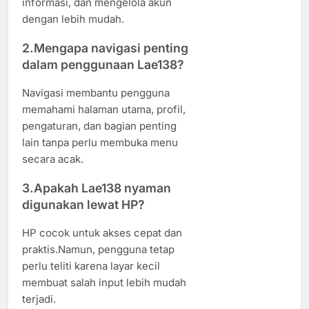
informasi, dan mengelola akun
dengan lebih mudah.
2.Mengapa navigasi penting
dalam penggunaan Lae138?
Navigasi membantu pengguna
memahami halaman utama, profil,
pengaturan, dan bagian penting
lain tanpa perlu membuka menu
secara acak.
3.Apakah Lae138 nyaman
digunakan lewat HP?
HP cocok untuk akses cepat dan
praktis.Namun, pengguna tetap
perlu teliti karena layar kecil
membuat salah input lebih mudah
terjadi.