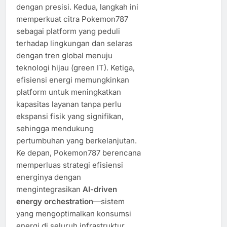
dengan presisi. Kedua, langkah ini
memperkuat citra Pokemon787
sebagai platform yang peduli
terhadap lingkungan dan selaras
dengan tren global menuju
teknologi hijau (green IT). Ketiga,
efisiensi energi memungkinkan
platform untuk meningkatkan
kapasitas layanan tanpa perlu
ekspansi fisik yang signifikan,
sehingga mendukung
pertumbuhan yang berkelanjutan.
Ke depan, Pokemon787 berencana
memperluas strategi efisiensi
energinya dengan
mengintegrasikan
AI-driven
energy orchestration
—sistem
yang mengoptimalkan konsumsi
energi di seluruh infrastruktur