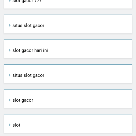
slot gacor 777
situs slot gacor
slot gacor hari ini
situs slot gacor
slot gacor
slot