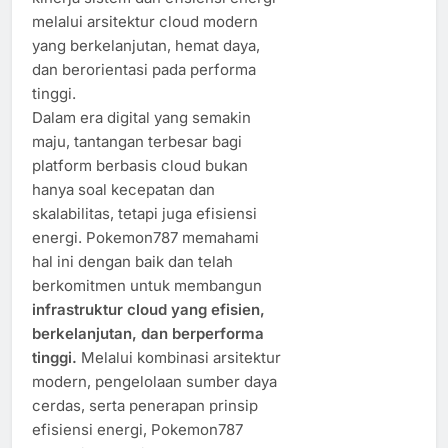
melalui arsitektur cloud modern
yang berkelanjutan, hemat daya,
dan berorientasi pada performa
tinggi.
Dalam era digital yang semakin
maju, tantangan terbesar bagi
platform berbasis cloud bukan
hanya soal kecepatan dan
skalabilitas, tetapi juga efisiensi
energi. Pokemon787 memahami
hal ini dengan baik dan telah
berkomitmen untuk membangun
infrastruktur cloud yang efisien,
berkelanjutan, dan berperforma
tinggi.
Melalui kombinasi arsitektur
modern, pengelolaan sumber daya
cerdas, serta penerapan prinsip
efisiensi energi, Pokemon787