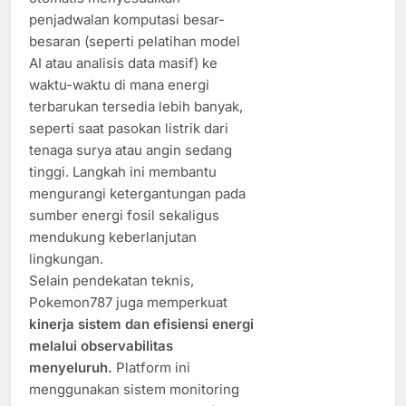
penjadwalan komputasi besar-
besaran (seperti pelatihan model
AI atau analisis data masif) ke
waktu-waktu di mana energi
terbarukan tersedia lebih banyak,
seperti saat pasokan listrik dari
tenaga surya atau angin sedang
tinggi. Langkah ini membantu
mengurangi ketergantungan pada
sumber energi fosil sekaligus
mendukung keberlanjutan
lingkungan.
Selain pendekatan teknis,
Pokemon787 juga memperkuat
kinerja sistem dan efisiensi energi
melalui observabilitas
menyeluruh.
Platform ini
menggunakan sistem monitoring