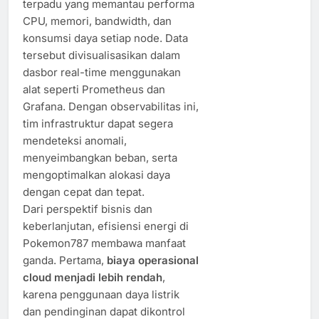
terpadu yang memantau performa
CPU, memori, bandwidth, dan
konsumsi daya setiap node. Data
tersebut divisualisasikan dalam
dasbor real-time menggunakan
alat seperti Prometheus dan
Grafana. Dengan observabilitas ini,
tim infrastruktur dapat segera
mendeteksi anomali,
menyeimbangkan beban, serta
mengoptimalkan alokasi daya
dengan cepat dan tepat.
Dari perspektif bisnis dan
keberlanjutan, efisiensi energi di
Pokemon787 membawa manfaat
ganda. Pertama,
biaya operasional
cloud menjadi lebih rendah
,
karena penggunaan daya listrik
dan pendinginan dapat dikontrol