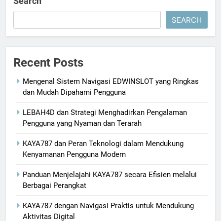
Search
SEARCH
Recent Posts
Mengenal Sistem Navigasi EDWINSLOT yang Ringkas
dan Mudah Dipahami Pengguna
LEBAH4D dan Strategi Menghadirkan Pengalaman
Pengguna yang Nyaman dan Terarah
KAYA787 dan Peran Teknologi dalam Mendukung
Kenyamanan Pengguna Modern
Panduan Menjelajahi KAYA787 secara Efisien melalui
Berbagai Perangkat
KAYA787 dengan Navigasi Praktis untuk Mendukung
Aktivitas Digital