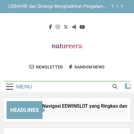
Skip
KAYA787 dan Peran Teknologi dalam Mendukung
to
Kenyamanan Pengguna Modern
content
Panduan Menjelajahi KAYA787 secara Efisien
melalui Berbagai Perangkat
Mengenal Sistem Navigasi EDWINSLOT yang
Ringkas dan Mudah Dipahami Pengguna
LEBAH4D dan Strategi Menghadirkan Pengalaman
Pengguna yang Nyaman dan Terarah
Nature Era
KAYA787 dan Peran Teknologi dalam Mendukung
Jelajahi Tips Dan Informasi Tentang
Kenyamanan Pengguna Modern
NEWSLETTER
RANDOM NEWS
Gaya Hidup Alami Di Nature Era.
Panduan Menjelajahi KAYA787 secara Efisien
melalui Berbagai Perangkat
MENU
ngenal Sistem Navigasi EDWINSLOT yang Ringkas dan Muda
HEADLINES
Weeks Ago