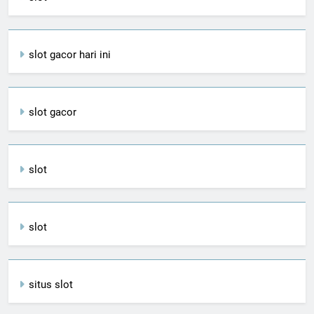
slot gacor hari ini
slot gacor
slot
slot
situs slot