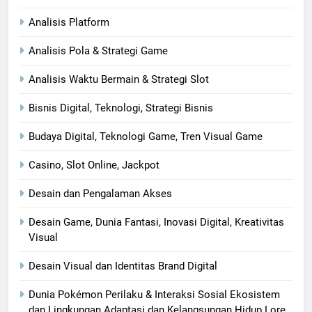
Analisis Platform
Analisis Pola & Strategi Game
Analisis Waktu Bermain & Strategi Slot
Bisnis Digital, Teknologi, Strategi Bisnis
Budaya Digital, Teknologi Game, Tren Visual Game
Casino, Slot Online, Jackpot
Desain dan Pengalaman Akses
Desain Game, Dunia Fantasi, Inovasi Digital, Kreativitas
Visual
Desain Visual dan Identitas Brand Digital
Dunia Pokémon Perilaku & Interaksi Sosial Ekosistem
dan Lingkungan Adaptasi dan Kelangsungan Hidup Lore