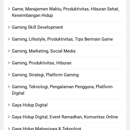
Game, Manajemen Waktu, Produktivitas, Hiburan Sehat,
Keseimbangan Hidup
Gaming Skill Development
Gaming, Lifestyle, Produktivitas, Tips Bermain Game
Gaming, Marketing, Social Media
Gaming, Produktivitas, Hiburan
Gaming, Strategi, Platform Gaming
Gaming, Teknologi, Pengalaman Pengguna, Platform
Digital
Gaya Hidup Digital
Gaya Hidup Digital, Event Ramadhan, Komunitas Online
Gaya Hidup Mahasiswa & Teknologi