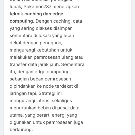
lunak, Pokemon787 menerapkan
teknik caching dan edge
computing.
Dengan caching, data
yang sering diakses disimpan
sementara di lokasi yang lebih
dekat dengan pengguna,
mengurangi kebutuhan untuk
melakukan pemrosesan ulang atau
transfer data jarak jauh. Sementara
itu, dengan edge computing,
sebagian beban pemrosesan
dipindahkan ke node terdekat di
jaringan tepi. Strategi ini
mengurangi latensi sekaligus
menurunkan beban di pusat data
utama, yang berarti energi yang
digunakan untuk pemrosesan juga
berkurang.