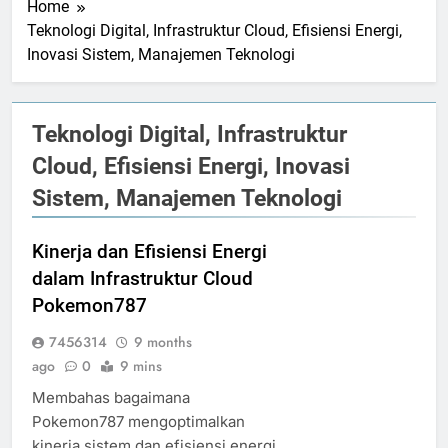
Home
Teknologi Digital, Infrastruktur Cloud, Efisiensi Energi,
Inovasi Sistem, Manajemen Teknologi
Teknologi Digital, Infrastruktur
Cloud, Efisiensi Energi, Inovasi
Sistem, Manajemen Teknologi
Kinerja dan Efisiensi Energi
dalam Infrastruktur Cloud
Pokemon787
7456314
9 months
ago
0
9 mins
Membahas bagaimana
Pokemon787 mengoptimalkan
kinerja sistem dan efisiensi energi