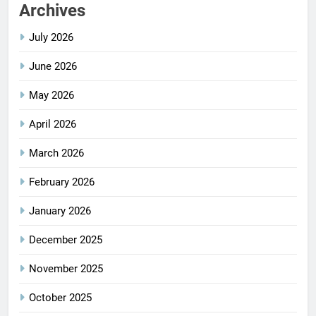
Archives
July 2026
June 2026
May 2026
April 2026
March 2026
February 2026
January 2026
December 2025
November 2025
October 2025