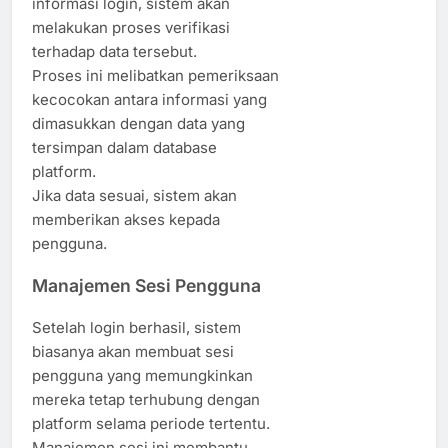
informasi login, sistem akan
melakukan proses verifikasi
terhadap data tersebut.
Proses ini melibatkan pemeriksaan
kecocokan antara informasi yang
dimasukkan dengan data yang
tersimpan dalam database
platform.
Jika data sesuai, sistem akan
memberikan akses kepada
pengguna.
Manajemen Sesi Pengguna
Setelah login berhasil, sistem
biasanya akan membuat sesi
pengguna yang memungkinkan
mereka tetap terhubung dengan
platform selama periode tertentu.
Manajemen sesi ini membantu