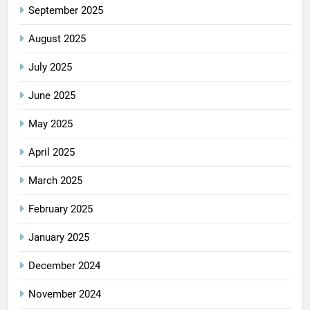
September 2025
August 2025
July 2025
June 2025
May 2025
April 2025
March 2025
February 2025
January 2025
December 2024
November 2024