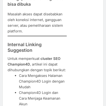
bisa dibuka
Masalah akses dapat disebabkan
oleh koneksi internet, gangguan
server, atau pemeliharaan sistem
platform.
Internal Linking
Suggestion
Untuk memperkuat
cluster SEO
Champion4D
, artikel ini dapat
dihubungkan dengan topik berikut:
Cara Mengakses Halaman
Champion4D Login dengan
Mudah
Champion4D Login dan
Cara Menjaga Keamanan
Akun