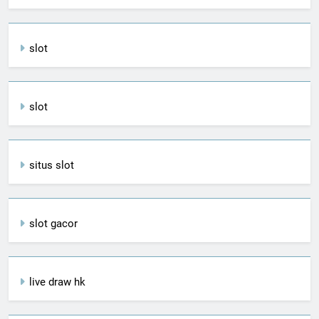
slot
slot
situs slot
slot gacor
live draw hk