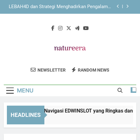
Skip
KAYA787 dan Peran Teknologi dalam Mendukung
to
Kenyamanan Pengguna Modern
content
Panduan Menjelajahi KAYA787 secara Efisien
melalui Berbagai Perangkat
Mengenal Sistem Navigasi EDWINSLOT yang
Ringkas dan Mudah Dipahami Pengguna
LEBAH4D dan Strategi Menghadirkan Pengalaman
Pengguna yang Nyaman dan Terarah
Nature Era
KAYA787 dan Peran Teknologi dalam Mendukung
Jelajahi Tips Dan Informasi Tentang
Kenyamanan Pengguna Modern
NEWSLETTER
RANDOM NEWS
Gaya Hidup Alami Di Nature Era.
Panduan Menjelajahi KAYA787 secara Efisien
melalui Berbagai Perangkat
MENU
ngenal Sistem Navigasi EDWINSLOT yang Ringkas dan Muda
HEADLINES
Weeks Ago