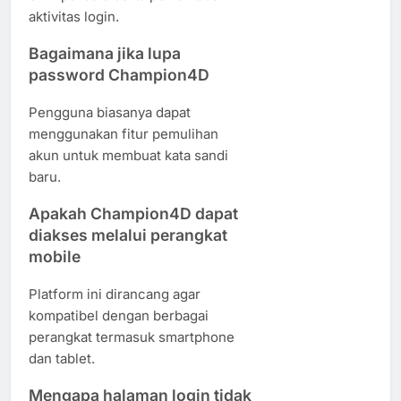
aktivitas login.
Bagaimana jika lupa
password Champion4D
Pengguna biasanya dapat
menggunakan fitur pemulihan
akun untuk membuat kata sandi
baru.
Apakah Champion4D dapat
diakses melalui perangkat
mobile
Platform ini dirancang agar
kompatibel dengan berbagai
perangkat termasuk smartphone
dan tablet.
Mengapa halaman login tidak