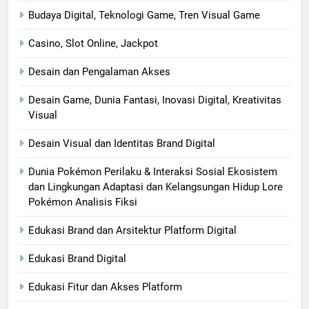
Budaya Digital, Teknologi Game, Tren Visual Game
Casino, Slot Online, Jackpot
Desain dan Pengalaman Akses
Desain Game, Dunia Fantasi, Inovasi Digital, Kreativitas
Visual
Desain Visual dan Identitas Brand Digital
Dunia Pokémon Perilaku & Interaksi Sosial Ekosistem
dan Lingkungan Adaptasi dan Kelangsungan Hidup Lore
Pokémon Analisis Fiksi
Edukasi Brand dan Arsitektur Platform Digital
Edukasi Brand Digital
Edukasi Fitur dan Akses Platform