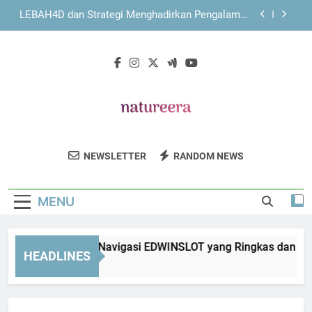
Skip
KAYA787 dan Peran Teknologi dalam Mendukung
to
Kenyamanan Pengguna Modern
content
Panduan Menjelajahi KAYA787 secara Efisien
melalui Berbagai Perangkat
Mengenal Sistem Navigasi EDWINSLOT yang
Ringkas dan Mudah Dipahami Pengguna
LEBAH4D dan Strategi Menghadirkan Pengalaman
Pengguna yang Nyaman dan Terarah
Nature Era
KAYA787 dan Peran Teknologi dalam Mendukung
Jelajahi Tips Dan Informasi Tentang
Kenyamanan Pengguna Modern
NEWSLETTER
RANDOM NEWS
Gaya Hidup Alami Di Nature Era.
Panduan Menjelajahi KAYA787 secara Efisien
melalui Berbagai Perangkat
MENU
ngenal Sistem Navigasi EDWINSLOT yang Ringkas dan Muda
HEADLINES
Weeks Ago