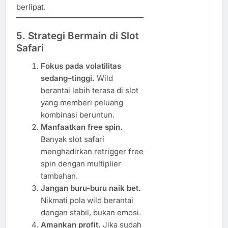
berlipat.
5. Strategi Bermain di Slot
Safari
Fokus pada volatilitas
sedang–tinggi.
Wild
berantai lebih terasa di slot
yang memberi peluang
kombinasi beruntun.
Manfaatkan free spin.
Banyak slot safari
menghadirkan retrigger free
spin dengan multiplier
tambahan.
Jangan buru-buru naik bet.
Nikmati pola wild berantai
dengan stabil, bukan emosi.
Amankan profit.
Jika sudah