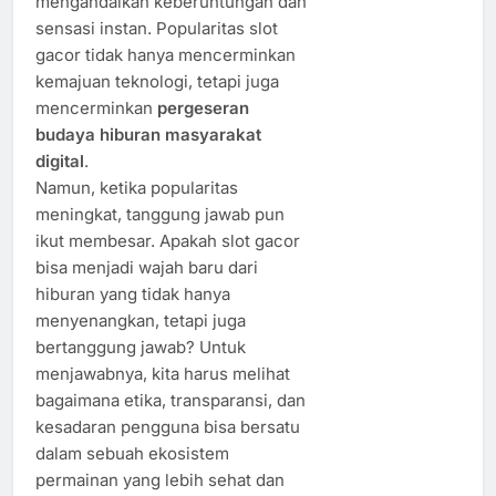
mengandalkan keberuntungan dan
sensasi instan. Popularitas slot
gacor tidak hanya mencerminkan
kemajuan teknologi, tetapi juga
mencerminkan
pergeseran
budaya hiburan masyarakat
digital
.
Namun, ketika popularitas
meningkat, tanggung jawab pun
ikut membesar. Apakah slot gacor
bisa menjadi wajah baru dari
hiburan yang tidak hanya
menyenangkan, tetapi juga
bertanggung jawab? Untuk
menjawabnya, kita harus melihat
bagaimana etika, transparansi, dan
kesadaran pengguna bisa bersatu
dalam sebuah ekosistem
permainan yang lebih sehat dan