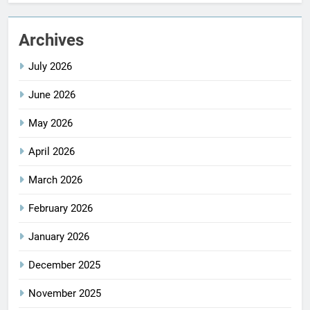
Archives
July 2026
June 2026
May 2026
April 2026
March 2026
February 2026
January 2026
December 2025
November 2025