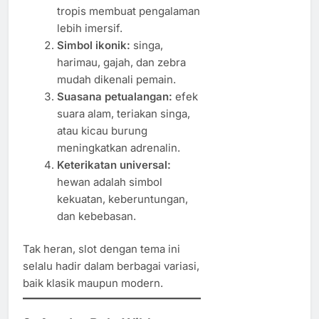
tropis membuat pengalaman
lebih imersif.
Simbol ikonik:
singa,
harimau, gajah, dan zebra
mudah dikenali pemain.
Suasana petualangan:
efek
suara alam, teriakan singa,
atau kicau burung
meningkatkan adrenalin.
Keterikatan universal:
hewan adalah simbol
kekuatan, keberuntungan,
dan kebebasan.
Tak heran, slot dengan tema ini
selalu hadir dalam berbagai variasi,
baik klasik maupun modern.