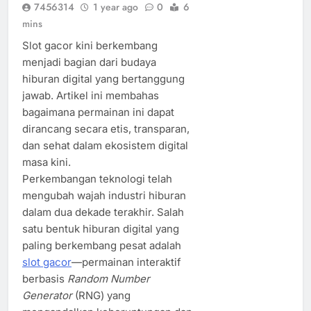
7456314
1 year ago
0
6
mins
Slot gacor kini berkembang
menjadi bagian dari budaya
hiburan digital yang bertanggung
jawab. Artikel ini membahas
bagaimana permainan ini dapat
dirancang secara etis, transparan,
dan sehat dalam ekosistem digital
masa kini.
Perkembangan teknologi telah
mengubah wajah industri hiburan
dalam dua dekade terakhir. Salah
satu bentuk hiburan digital yang
paling berkembang pesat adalah
slot gacor
—permainan interaktif
berbasis
Random Number
Generator
(RNG) yang