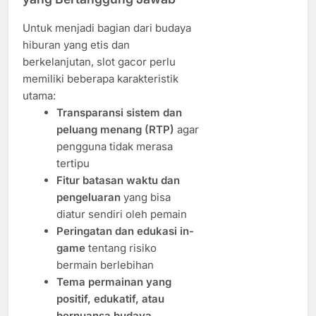
Untuk menjadi bagian dari budaya
hiburan yang etis dan
berkelanjutan, slot gacor perlu
memiliki beberapa karakteristik
utama:
Transparansi sistem dan
peluang menang (RTP)
agar
pengguna tidak merasa
tertipu
Fitur batasan waktu dan
pengeluaran
yang bisa
diatur sendiri oleh pemain
Peringatan dan edukasi in-
game
tentang risiko
bermain berlebihan
Tema permainan yang
positif, edukatif, atau
bernuansa budaya