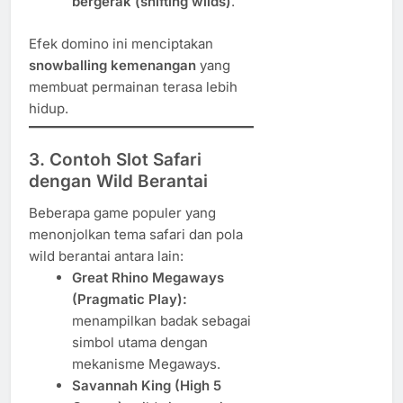
bergerak (shifting wilds)
.
Efek domino ini menciptakan
snowballing kemenangan
yang
membuat permainan terasa lebih
hidup.
3. Contoh Slot Safari
dengan Wild Berantai
Beberapa game populer yang
menonjolkan tema safari dan pola
wild berantai antara lain:
Great Rhino Megaways
(Pragmatic Play):
menampilkan badak sebagai
simbol utama dengan
mekanisme Megaways.
Savannah King (High 5