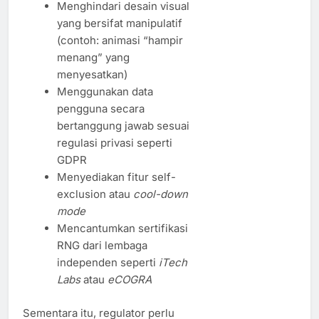
Menghindari desain visual
yang bersifat manipulatif
(contoh: animasi “hampir
menang” yang
menyesatkan)
Menggunakan data
pengguna secara
bertanggung jawab sesuai
regulasi privasi seperti
GDPR
Menyediakan fitur self-
exclusion atau
cool-down
mode
Mencantumkan sertifikasi
RNG dari lembaga
independen seperti
iTech
Labs
atau
eCOGRA
Sementara itu, regulator perlu