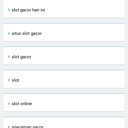
slot gacor hari ini
situs slot gacor
slot gacor
slot
slot online
spaceman gacor