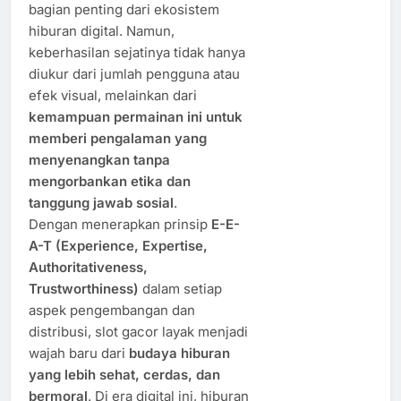
bagian penting dari ekosistem
hiburan digital. Namun,
keberhasilan sejatinya tidak hanya
diukur dari jumlah pengguna atau
efek visual, melainkan dari
kemampuan permainan ini untuk
memberi pengalaman yang
menyenangkan tanpa
mengorbankan etika dan
tanggung jawab sosial
.
Dengan menerapkan prinsip
E-E-
A-T (Experience, Expertise,
Authoritativeness,
Trustworthiness)
dalam setiap
aspek pengembangan dan
distribusi, slot gacor layak menjadi
wajah baru dari
budaya hiburan
yang lebih sehat, cerdas, dan
bermoral
. Di era digital ini, hiburan