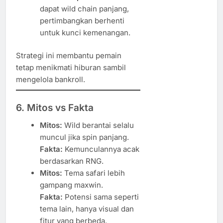
dapat wild chain panjang,
pertimbangkan berhenti
untuk kunci kemenangan.
Strategi ini membantu pemain
tetap menikmati hiburan sambil
mengelola bankroll.
6. Mitos vs Fakta
Mitos:
Wild berantai selalu
muncul jika spin panjang.
Fakta:
Kemunculannya acak
berdasarkan RNG.
Mitos:
Tema safari lebih
gampang maxwin.
Fakta:
Potensi sama seperti
tema lain, hanya visual dan
fitur yang berbeda.