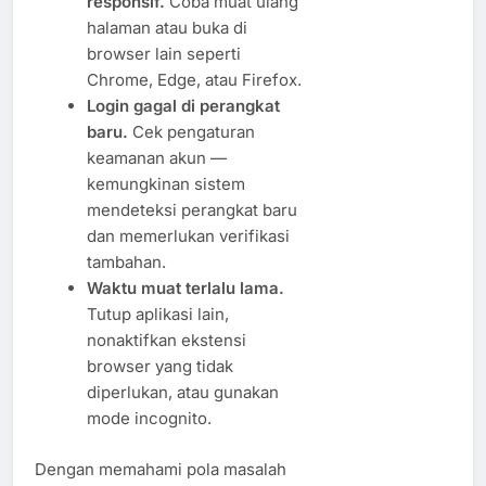
responsif.
Coba muat ulang
halaman atau buka di
browser lain seperti
Chrome, Edge, atau Firefox.
Login gagal di perangkat
baru.
Cek pengaturan
keamanan akun —
kemungkinan sistem
mendeteksi perangkat baru
dan memerlukan verifikasi
tambahan.
Waktu muat terlalu lama.
Tutup aplikasi lain,
nonaktifkan ekstensi
browser yang tidak
diperlukan, atau gunakan
mode incognito.
Dengan memahami pola masalah