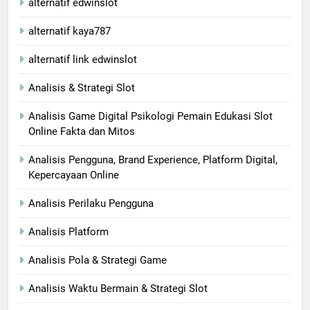
alternatif edwinslot
alternatif kaya787
alternatif link edwinslot
Analisis & Strategi Slot
Analisis Game Digital Psikologi Pemain Edukasi Slot
Online Fakta dan Mitos
Analisis Pengguna, Brand Experience, Platform Digital,
Kepercayaan Online
Analisis Perilaku Pengguna
Analisis Platform
Analisis Pola & Strategi Game
Analisis Waktu Bermain & Strategi Slot