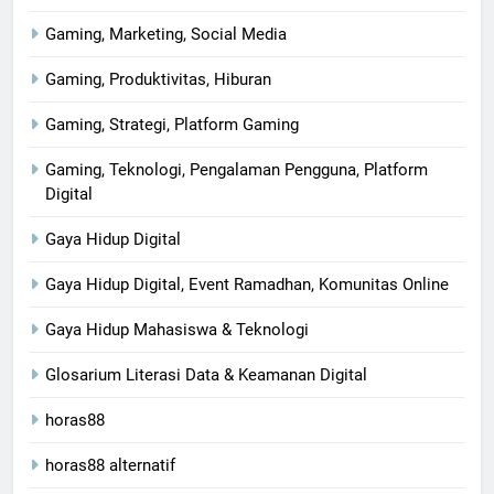
Gaming, Marketing, Social Media
Gaming, Produktivitas, Hiburan
Gaming, Strategi, Platform Gaming
Gaming, Teknologi, Pengalaman Pengguna, Platform
Digital
Gaya Hidup Digital
Gaya Hidup Digital, Event Ramadhan, Komunitas Online
Gaya Hidup Mahasiswa & Teknologi
Glosarium Literasi Data & Keamanan Digital
horas88
horas88 alternatif