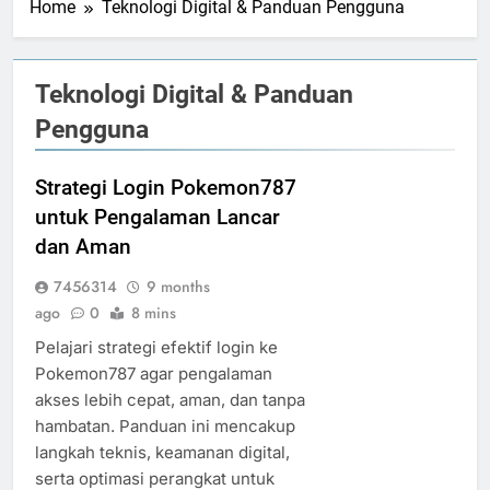
Home
Teknologi Digital & Panduan Pengguna
Teknologi Digital & Panduan
Pengguna
Strategi Login Pokemon787
untuk Pengalaman Lancar
dan Aman
7456314
9 months
ago
0
8 mins
Pelajari strategi efektif login ke
Pokemon787 agar pengalaman
akses lebih cepat, aman, dan tanpa
hambatan. Panduan ini mencakup
langkah teknis, keamanan digital,
serta optimasi perangkat untuk