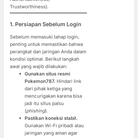
Trustworthiness).
1. Persiapan Sebelum Login
Sebelum memasuki tahap login,
penting untuk memastikan bahwa
perangkat dan jaringan Anda dalam
kondisi optimal. Berikut langkah
awal yang wajib dilakukan:
Gunakan situs resmi
Pokemon787.
Hindari link
dari pihak ketiga yang
mencurigakan karena bisa
jadi itu situs palsu
(
phishing
).
Pastikan koneksi stabil.
Gunakan Wi-Fi pribadi atau
jaringan yang aman agar