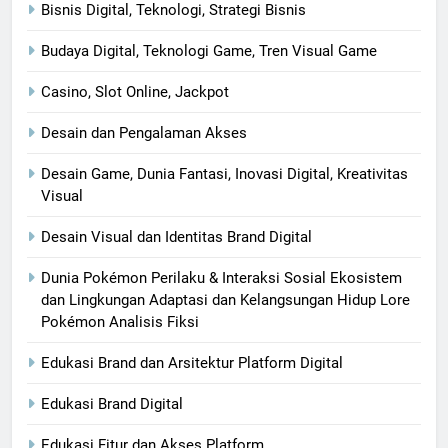
Bisnis Digital, Teknologi, Strategi Bisnis
Budaya Digital, Teknologi Game, Tren Visual Game
Casino, Slot Online, Jackpot
Desain dan Pengalaman Akses
Desain Game, Dunia Fantasi, Inovasi Digital, Kreativitas
Visual
Desain Visual dan Identitas Brand Digital
Dunia Pokémon Perilaku & Interaksi Sosial Ekosistem
dan Lingkungan Adaptasi dan Kelangsungan Hidup Lore
Pokémon Analisis Fiksi
Edukasi Brand dan Arsitektur Platform Digital
Edukasi Brand Digital
Edukasi Fitur dan Akses Platform