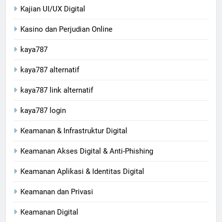
Kajian UI/UX Digital
Kasino dan Perjudian Online
kaya787
kaya787 alternatif
kaya787 link alternatif
kaya787 login
Keamanan & Infrastruktur Digital
Keamanan Akses Digital & Anti-Phishing
Keamanan Aplikasi & Identitas Digital
Keamanan dan Privasi
Keamanan Digital