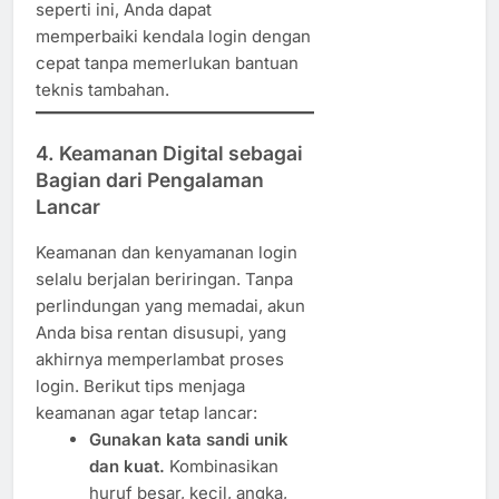
seperti ini, Anda dapat
memperbaiki kendala login dengan
cepat tanpa memerlukan bantuan
teknis tambahan.
4. Keamanan Digital sebagai
Bagian dari Pengalaman
Lancar
Keamanan dan kenyamanan login
selalu berjalan beriringan. Tanpa
perlindungan yang memadai, akun
Anda bisa rentan disusupi, yang
akhirnya memperlambat proses
login. Berikut tips menjaga
keamanan agar tetap lancar:
Gunakan kata sandi unik
dan kuat.
Kombinasikan
huruf besar, kecil, angka,