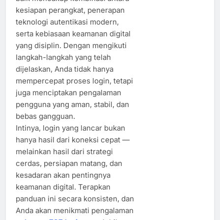
kesiapan perangkat, penerapan
teknologi autentikasi modern,
serta kebiasaan keamanan digital
yang disiplin. Dengan mengikuti
langkah-langkah yang telah
dijelaskan, Anda tidak hanya
mempercepat proses login, tetapi
juga menciptakan pengalaman
pengguna yang aman, stabil, dan
bebas gangguan.
Intinya, login yang lancar bukan
hanya hasil dari koneksi cepat —
melainkan hasil dari strategi
cerdas, persiapan matang, dan
kesadaran akan pentingnya
keamanan digital. Terapkan
panduan ini secara konsisten, dan
Anda akan menikmati pengalaman