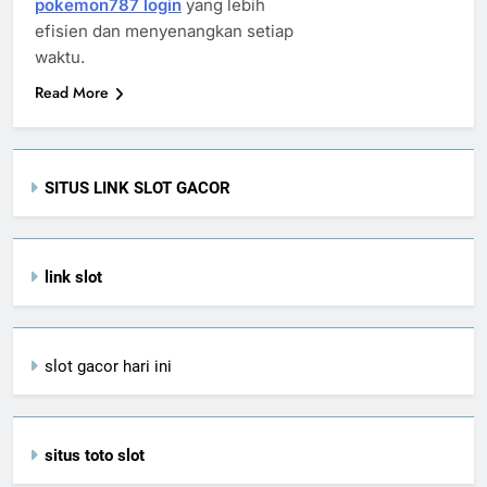
pokemon787 login
yang lebih
efisien dan menyenangkan setiap
waktu.
Read More
SITUS LINK SLOT GACOR
link slot
slot gacor hari ini
situs toto slot