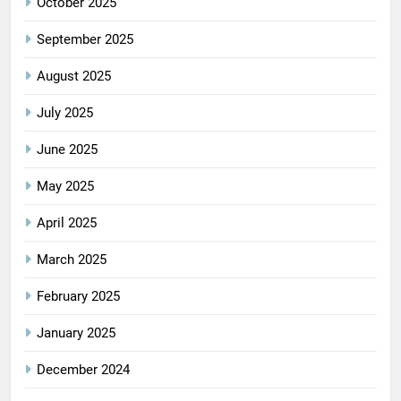
October 2025
September 2025
August 2025
July 2025
June 2025
May 2025
April 2025
March 2025
February 2025
January 2025
December 2024