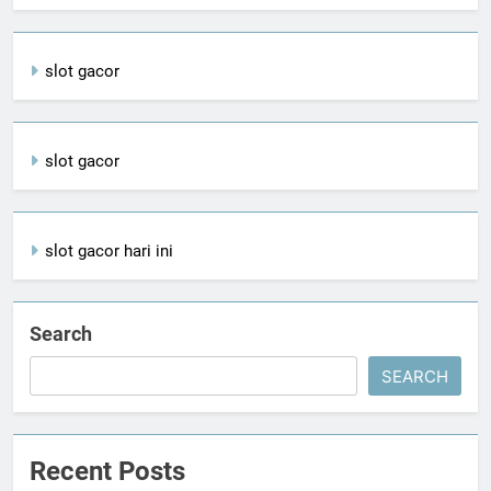
slot gacor
slot gacor
slot gacor hari ini
Search
SEARCH
Recent Posts