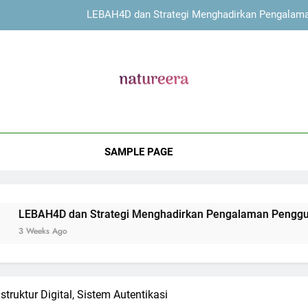
LEBAH4D dan Strategi Menghadirkan Pengalam
KAYA787 dan Peran Teknologi dalam Me
Panduan Menjelajahi KAYA787 seca
Mengenal Sistem Navigasi EDWINSLOT yang R
ure Era
ips Dan Informasi Tentang Gaya Hidup Alami Di Nature Era.
LEBAH4D dan Strategi Menghadirkan Pengalam
SAMPLE PAGE
KAYA787 dan Peran Teknologi dalam Me
Panduan Menjelajahi KAYA787 seca
 dan Strategi Menghadirkan Pengalaman Pengguna yang Nya
go
truktur Digital, Sistem Autentikasi