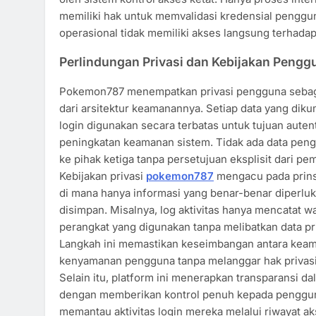
memiliki hak untuk memvalidasi kredensial penggu
operasional tidak memiliki akses langsung terhadap 
Perlindungan Privasi dan Kebijakan Pengg
Pokemon787 menempatkan privasi pengguna sebaga
dari arsitektur keamanannya. Setiap data yang diku
login digunakan secara terbatas untuk tujuan auten
peningkatan keamanan sistem. Tidak ada data pen
ke pihak ketiga tanpa persetujuan eksplisit dari pem
Kebijakan privasi
pokemon787
mengacu pada prin
di mana hanya informasi yang benar-benar diperlu
disimpan. Misalnya, log aktivitas hanya mencatat w
perangkat yang digunakan tanpa melibatkan data p
Langkah ini memastikan keseimbangan antara kea
kenyamanan pengguna tanpa melanggar hak privasi 
Selain itu, platform ini menerapkan transparansi d
dengan memberikan kontrol penuh kepada penggu
memantau aktivitas login mereka melalui riwayat a