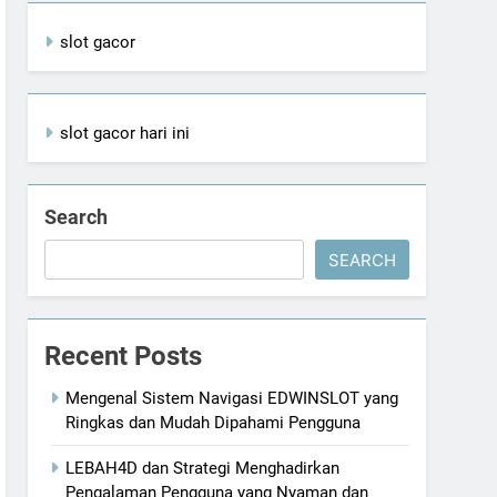
slot gacor
slot gacor hari ini
Search
SEARCH
Recent Posts
Mengenal Sistem Navigasi EDWINSLOT yang
Ringkas dan Mudah Dipahami Pengguna
LEBAH4D dan Strategi Menghadirkan
Pengalaman Pengguna yang Nyaman dan