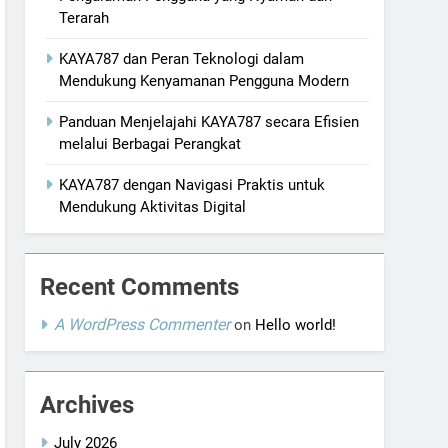
Terarah
KAYA787 dan Peran Teknologi dalam
Mendukung Kenyamanan Pengguna Modern
Panduan Menjelajahi KAYA787 secara Efisien
melalui Berbagai Perangkat
KAYA787 dengan Navigasi Praktis untuk
Mendukung Aktivitas Digital
Recent Comments
A WordPress Commenter
on
Hello world!
Archives
July 2026