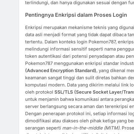
terlindungi, dan hanya digunakan sesuai dengan fu
Pentingnya Enkripsi dalam Proses Login
Enkripsi merupakan mekanisme teknis yang digun
data asli menjadi format yang tidak dapat dibaca ta
tertentu. Dalam konteks login Pokemon787, enkrips
melindungi informasi sensitif seperti nama penggun
token autentikasi dari potensi penyadapan atau pen
Pokemon787 menggunakan enkripsi standar industr
(Advanced Encryption Standard)
, yang dikenal mem
keamanan sangat tinggi dan sulit diretas bahkan d
komputasi modern. Data yang dikirim melalui link lo
oleh protokol
SSL/TLS (Secure Socket Layer/Trans
untuk menjamin bahwa komunikasi antara perangk
server berlangsung secara aman dan terenkripsi e
Dengan penerapan protokol ini, setiap informasi log
dimodifikasi atau diakses oleh pihak ketiga yang 
serangan seperti
man-in-the-middle (MITM)
. Prose