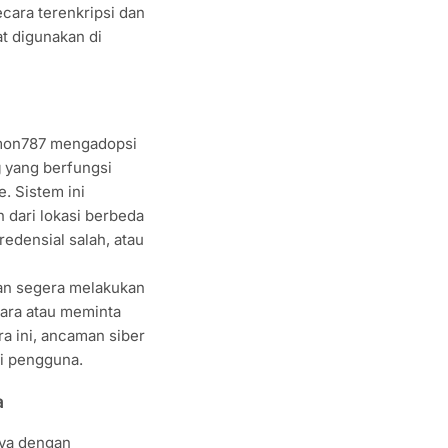
ecara terenkripsi dan
at digunakan di
mon787 mengadopsi
g
yang berfungsi
. Sistem ini
n dari lokasi berbeda
edensial salah, atau
akan segera melakukan
tara atau meminta
a ini, ancaman siber
i pengguna.
a
ya dengan