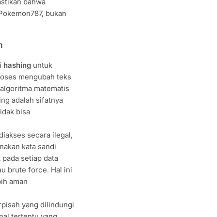
mastikan bahwa
 Pokemon787, bukan
n
i
hashing
untuk
proses mengubah teks
 algoritma matematis
ing adalah sifatnya
tidak bisa
iakses secara ilegal,
akan kata sandi
 pada setiap data
 brute force. Hal ini
bih aman
rpisah yang dilindungi
nal tertentu yang