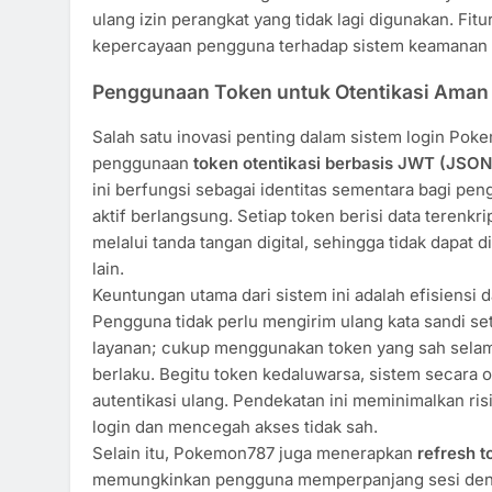
ulang izin perangkat yang tidak lagi digunakan. Fit
kepercayaan pengguna terhadap sistem keamanan
Penggunaan Token untuk Otentikasi Aman
Salah satu inovasi penting dalam sistem login Pok
penggunaan
token otentikasi berbasis JWT (JSO
ini berfungsi sebagai identitas sementara bagi pe
aktif berlangsung. Setiap token berisi data terenkrip
melalui tanda tangan digital, sehingga tidak dapat d
lain.
Keuntungan utama dari sistem ini adalah efisiensi
Pengguna tidak perlu mengirim ulang kata sandi se
layanan; cukup menggunakan token yang sah sela
berlaku. Begitu token kedaluwarsa, sistem secara 
autentikasi ulang. Pendekatan ini meminimalkan ri
login dan mencegah akses tidak sah.
Selain itu, Pokemon787 juga menerapkan
refresh t
memungkinkan pengguna memperpanjang sesi den