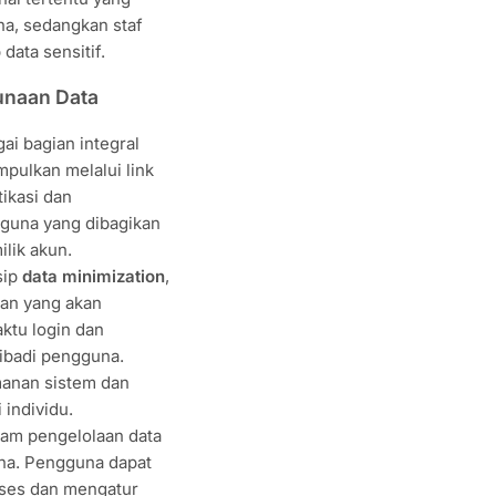
na, sedangkan staf
data sensitif.
unaan Data
i bagian integral
mpulkan melalui link
tikasi dan
gguna yang dibagikan
ilik akun.
sip
data minimization
,
kan yang akan
aktu login dan
ribadi pengguna.
manan sistem dan
individu.
alam pengelolaan data
na. Pengguna dapat
kses dan mengatur