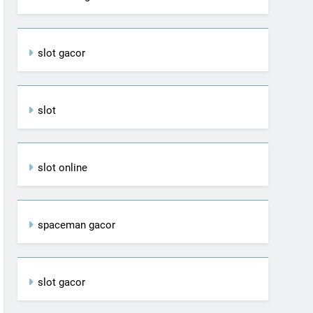
slot gacor
slot
slot online
spaceman gacor
slot gacor