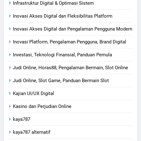
Infrastruktur Digital & Optimasi Sistem
Inovasi Akses Digital dan Fleksibilitas Platform
Inovasi Akses Digital dan Pengalaman Pengguna Modern
Inovasi Platform, Pengalaman Pengguna, Brand Digital
Investasi, Teknologi Finansial, Panduan Pemula
Judi Online, Horas88, Pengalaman Bermain, Slot Online
Judi Online, Slot Game, Panduan Bermain Slot
Kajian UI/UX Digital
Kasino dan Perjudian Online
kaya787
kaya787 alternatif