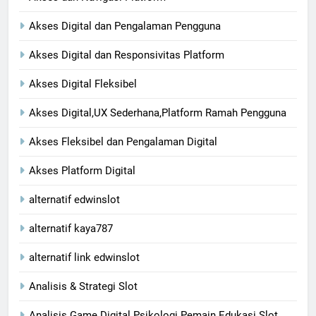
Akses Digital dan Pengalaman Pengguna
Akses Digital dan Responsivitas Platform
Akses Digital Fleksibel
Akses Digital,UX Sederhana,Platform Ramah Pengguna
Akses Fleksibel dan Pengalaman Digital
Akses Platform Digital
alternatif edwinslot
alternatif kaya787
alternatif link edwinslot
Analisis & Strategi Slot
Analisis Game Digital Psikologi Pemain Edukasi Slot