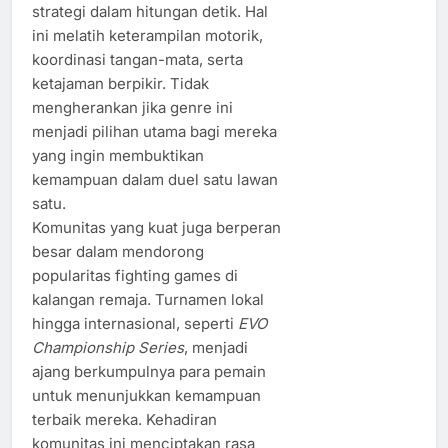
strategi dalam hitungan detik. Hal
ini melatih keterampilan motorik,
koordinasi tangan-mata, serta
ketajaman berpikir. Tidak
mengherankan jika genre ini
menjadi pilihan utama bagi mereka
yang ingin membuktikan
kemampuan dalam duel satu lawan
satu.
Komunitas yang kuat juga berperan
besar dalam mendorong
popularitas fighting games di
kalangan remaja. Turnamen lokal
hingga internasional, seperti
EVO
Championship Series
, menjadi
ajang berkumpulnya para pemain
untuk menunjukkan kemampuan
terbaik mereka. Kehadiran
komunitas ini menciptakan rasa