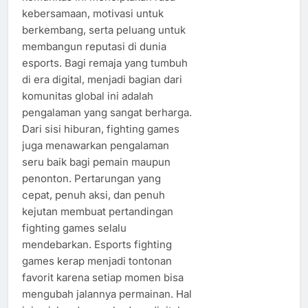
kebersamaan, motivasi untuk
berkembang, serta peluang untuk
membangun reputasi di dunia
esports. Bagi remaja yang tumbuh
di era digital, menjadi bagian dari
komunitas global ini adalah
pengalaman yang sangat berharga.
Dari sisi hiburan, fighting games
juga menawarkan pengalaman
seru baik bagi pemain maupun
penonton. Pertarungan yang
cepat, penuh aksi, dan penuh
kejutan membuat pertandingan
fighting games selalu
mendebarkan. Esports fighting
games kerap menjadi tontonan
favorit karena setiap momen bisa
mengubah jalannya permainan. Hal