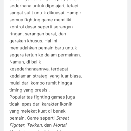
sederhana untuk dipelajari, tetapi
sangat sulit untuk dikuasai. Hampir
semua fighting game memiliki
kontrol dasar seperti serangan
ringan, serangan berat, dan
gerakan khusus. Hal ini
memudahkan pemain baru untuk
segera terjun ke dalam permainan.
Namun, di balik
kesederhanaannya, terdapat
kedalaman strategi yang luar biasa,
mulai dari kombo rumit hingga
timing yang presisi.
Popularitas fighting games juga
tidak lepas dari karakter ikonik
yang melekat kuat di benak
pemain. Game seperti
Street
Fighter
,
Tekken
, dan
Mortal