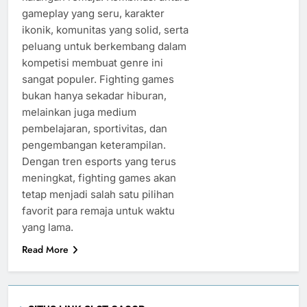
gameplay yang seru, karakter
ikonik, komunitas yang solid, serta
peluang untuk berkembang dalam
kompetisi membuat genre ini
sangat populer. Fighting games
bukan hanya sekadar hiburan,
melainkan juga medium
pembelajaran, sportivitas, dan
pengembangan keterampilan.
Dengan tren esports yang terus
meningkat, fighting games akan
tetap menjadi salah satu pilihan
favorit para remaja untuk waktu
yang lama.
Read More