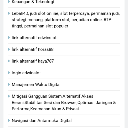
Keuangan & Teknologi
Lebah4D, judi slot online, slot terpercaya, permainan judi,
strategi menang, platform slot, perjudian online, RTP
tinggi, permainan slot populer
link alternatif edwinslot
link alternatif horas88
link alternatif kaya787
login edwinslot
Manajemen Waktu Digital
Mitigasi Gangguan Sistem,Alternatif Akses
Resmi,Stabilitas Sesi dan Browser,Optimasi Jaringan &
Performa,Keamanan Akun & Privasi
Navigasi dan Antarmuka Digital