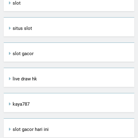
slot
situs slot
slot gacor
live draw hk
kaya787
slot gacor hari ini