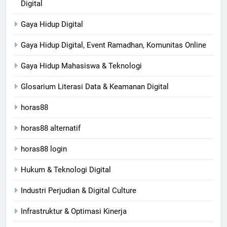
Digital
Gaya Hidup Digital
Gaya Hidup Digital, Event Ramadhan, Komunitas Online
Gaya Hidup Mahasiswa & Teknologi
Glosarium Literasi Data & Keamanan Digital
horas88
horas88 alternatif
horas88 login
Hukum & Teknologi Digital
Industri Perjudian & Digital Culture
Infrastruktur & Optimasi Kinerja