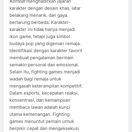
Kombat
menghadirkan jajaran
karakter dengan desain khas, latar
belakang menarik, dan gaya
bertarung berbeda. Karakter-
karakter ini tidak hanya menjadi
ikon game, tetapi juga simbol
budaya pop yang digemari remaja.
Identifikasi dengan karakter favorit
membuat pengalaman bermain
semakin personal dan emosional.
Selain itu, fighting games menjadi
wadah bagi remaja untuk
mengasah keterampilan kompetitif.
Dalam esports, kecepatan reaksi,
konsentrasi, dan kemampuan
membaca lawan adalah kunci
utama kemenangan. Fighting
games menuntut pemain untuk
berpikir cepat dan mengeksekusi