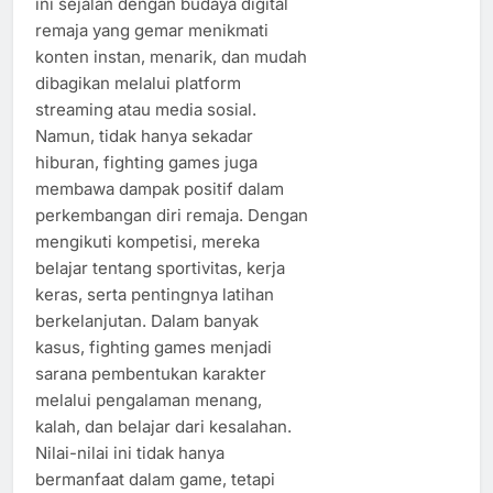
ini sejalan dengan budaya digital
remaja yang gemar menikmati
konten instan, menarik, dan mudah
dibagikan melalui platform
streaming atau media sosial.
Namun, tidak hanya sekadar
hiburan, fighting games juga
membawa dampak positif dalam
perkembangan diri remaja. Dengan
mengikuti kompetisi, mereka
belajar tentang sportivitas, kerja
keras, serta pentingnya latihan
berkelanjutan. Dalam banyak
kasus, fighting games menjadi
sarana pembentukan karakter
melalui pengalaman menang,
kalah, dan belajar dari kesalahan.
Nilai-nilai ini tidak hanya
bermanfaat dalam game, tetapi