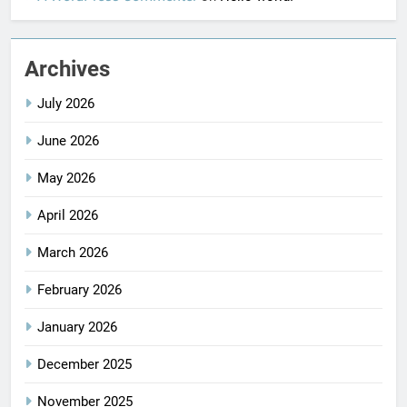
Archives
July 2026
June 2026
May 2026
April 2026
March 2026
February 2026
January 2026
December 2025
November 2025