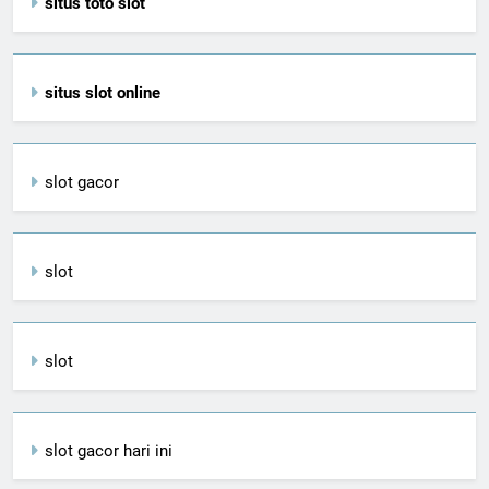
situs toto slot
situs slot online
slot gacor
slot
slot
slot gacor hari ini