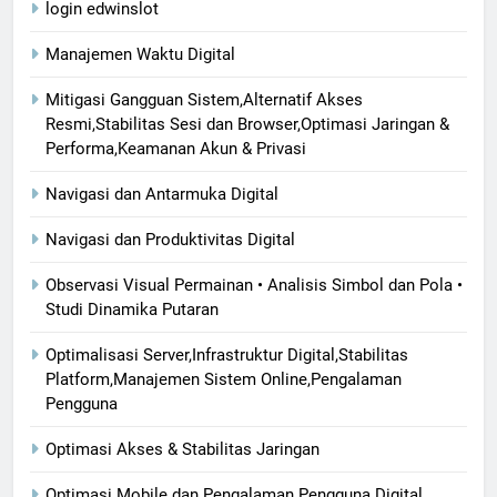
login edwinslot
Manajemen Waktu Digital
Mitigasi Gangguan Sistem,Alternatif Akses
Resmi,Stabilitas Sesi dan Browser,Optimasi Jaringan &
Performa,Keamanan Akun & Privasi
Navigasi dan Antarmuka Digital
Navigasi dan Produktivitas Digital
Observasi Visual Permainan • Analisis Simbol dan Pola •
Studi Dinamika Putaran
Optimalisasi Server,Infrastruktur Digital,Stabilitas
Platform,Manajemen Sistem Online,Pengalaman
Pengguna
Optimasi Akses & Stabilitas Jaringan
Optimasi Mobile dan Pengalaman Pengguna Digital