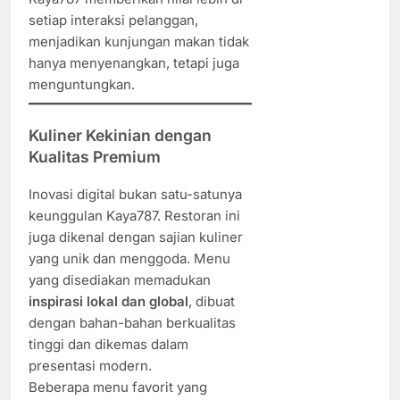
setiap interaksi pelanggan,
menjadikan kunjungan makan tidak
hanya menyenangkan, tetapi juga
menguntungkan.
Kuliner Kekinian dengan
Kualitas Premium
Inovasi digital bukan satu-satunya
keunggulan Kaya787. Restoran ini
juga dikenal dengan sajian kuliner
yang unik dan menggoda. Menu
yang disediakan memadukan
inspirasi lokal dan global
, dibuat
dengan bahan-bahan berkualitas
tinggi dan dikemas dalam
presentasi modern.
Beberapa menu favorit yang