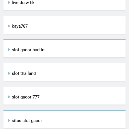
live draw hk
kaya787
slot gacor hari ini
slot thailand
slot gacor 777
situs slot gacor