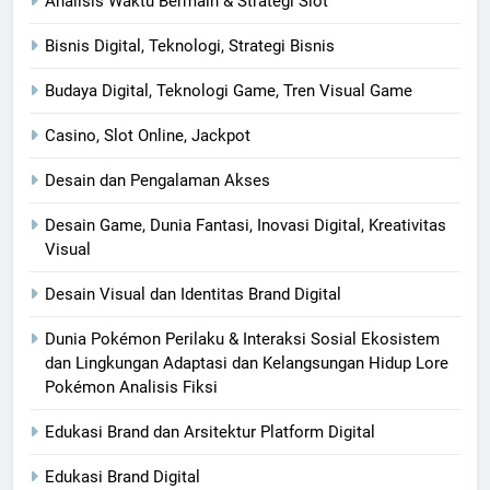
Analisis Waktu Bermain & Strategi Slot
Bisnis Digital, Teknologi, Strategi Bisnis
Budaya Digital, Teknologi Game, Tren Visual Game
Casino, Slot Online, Jackpot
Desain dan Pengalaman Akses
Desain Game, Dunia Fantasi, Inovasi Digital, Kreativitas
Visual
Desain Visual dan Identitas Brand Digital
Dunia Pokémon Perilaku & Interaksi Sosial Ekosistem
dan Lingkungan Adaptasi dan Kelangsungan Hidup Lore
Pokémon Analisis Fiksi
Edukasi Brand dan Arsitektur Platform Digital
Edukasi Brand Digital