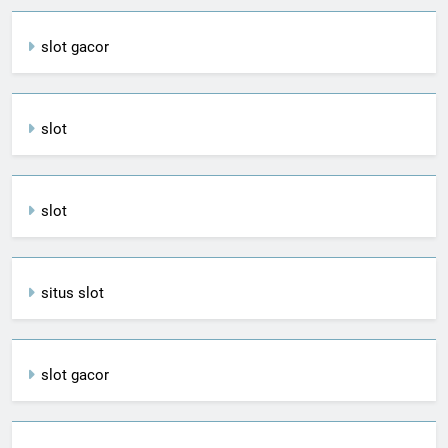
slot gacor
slot
slot
situs slot
slot gacor