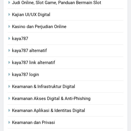
Judi Online, Slot Game, Panduan Bermain Slot
Kajian UI/UX Digital
Kasino dan Perjudian Online
kaya787
kaya787 alternatif
kaya787 link alternatif
kaya787 login
Keamanan & Infrastruktur Digital
Keamanan Akses Digital & Anti-Phishing
Keamanan Aplikasi & Identitas Digital
Keamanan dan Privasi