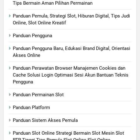
Tips Bermain Aman Pilihan Permainan
Panduan Pemula, Strategi Slot, Hiburan Digital, Tips Judi
Online, Slot Online Kreatif
Panduan Pengguna
Panduan Pengguna Baru, Edukasi Brand Digital, Orientasi
Akses Online
Panduan Perawatan Browser Manajemen Cookies dan
Cache Solusi Login Optimasi Sesi Akun Bantuan Teknis
Pengguna
Panduan Permainan Slot
Panduan Platform
Panduan Sistem Akses Pemula
Panduan Slot Online Strategi Bermain Slot Mesin Slot