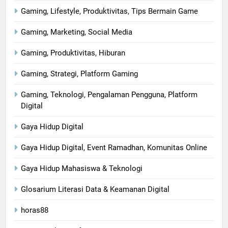
Gaming, Lifestyle, Produktivitas, Tips Bermain Game
Gaming, Marketing, Social Media
Gaming, Produktivitas, Hiburan
Gaming, Strategi, Platform Gaming
Gaming, Teknologi, Pengalaman Pengguna, Platform
Digital
Gaya Hidup Digital
Gaya Hidup Digital, Event Ramadhan, Komunitas Online
Gaya Hidup Mahasiswa & Teknologi
Glosarium Literasi Data & Keamanan Digital
horas88