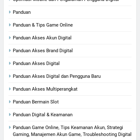
Panduan
Panduan & Tips Game Online
Panduan Akses Akun Digital
Panduan Akses Brand Digital
Panduan Akses Digital
Panduan Akses Digital dan Pengguna Baru
Panduan Akses Multiperangkat
Panduan Bermain Slot
Panduan Digital & Keamanan
Panduan Game Online, Tips Keamanan Akun, Strategi
Gaming, Manajemen Akun Game, Troubleshooting Digital