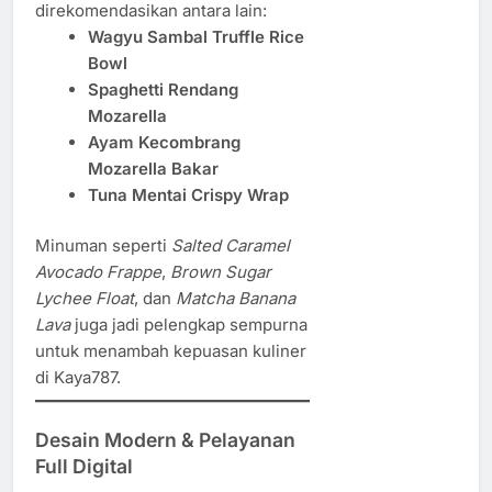
direkomendasikan antara lain:
Wagyu Sambal Truffle Rice
Bowl
Spaghetti Rendang
Mozarella
Ayam Kecombrang
Mozarella Bakar
Tuna Mentai Crispy Wrap
Minuman seperti
Salted Caramel
Avocado Frappe
,
Brown Sugar
Lychee Float
, dan
Matcha Banana
Lava
juga jadi pelengkap sempurna
untuk menambah kepuasan kuliner
di Kaya787.
Desain Modern & Pelayanan
Full Digital