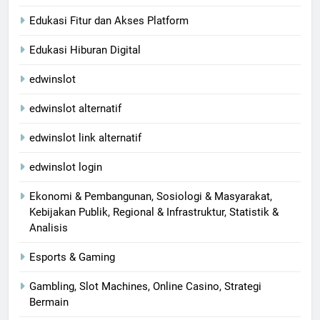
Edukasi Fitur dan Akses Platform
Edukasi Hiburan Digital
edwinslot
edwinslot alternatif
edwinslot link alternatif
edwinslot login
Ekonomi & Pembangunan, Sosiologi & Masyarakat,
Kebijakan Publik, Regional & Infrastruktur, Statistik &
Analisis
Esports & Gaming
Gambling, Slot Machines, Online Casino, Strategi
Bermain