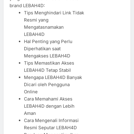
brand LEBAH4D:
Tips Menghindari Link Tidak
Resmi yang
Mengatasnamakan
LEBAH4D
Hal Penting yang Perlu
Diperhatikan saat
Mengakses LEBAH4D
Tips Memastikan Akses
LEBAH4D Tetap Stabil
Mengapa LEBAH4D Banyak
Dicari oleh Pengguna
Online
Cara Memahami Akses
LEBAH4D dengan Lebih
Aman
Cara Mengenali Informasi
Resmi Seputar LEBAH4D