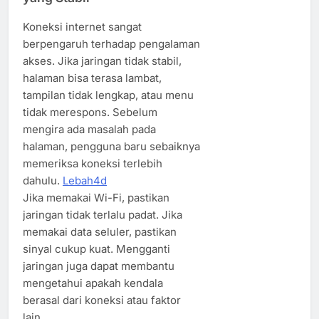
Koneksi internet sangat
berpengaruh terhadap pengalaman
akses. Jika jaringan tidak stabil,
halaman bisa terasa lambat,
tampilan tidak lengkap, atau menu
tidak merespons. Sebelum
mengira ada masalah pada
halaman, pengguna baru sebaiknya
memeriksa koneksi terlebih
dahulu.
Lebah4d
Jika memakai Wi-Fi, pastikan
jaringan tidak terlalu padat. Jika
memakai data seluler, pastikan
sinyal cukup kuat. Mengganti
jaringan juga dapat membantu
mengetahui apakah kendala
berasal dari koneksi atau faktor
lain.