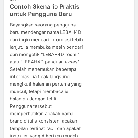
Contoh Skenario Praktis
untuk Pengguna Baru
Bayangkan seorang pengguna
baru mendengar nama LEBAH4D
dan ingin mencari informasi lebih
lanjut. Ia membuka mesin pencari
dan mengetik “LEBAH4D resmi”
atau “LEBAH4D panduan akses”.
Setelah menemukan beberapa
informasi, ia tidak langsung
mengikuti halaman pertama yang
muncul, tetapi membaca isi
halaman dengan teliti.
Pengguna tersebut
memperhatikan apakah nama
brand ditulis konsisten, apakah
tampilan terlihat rapi, dan apakah
instruksi yang diberikan mudah