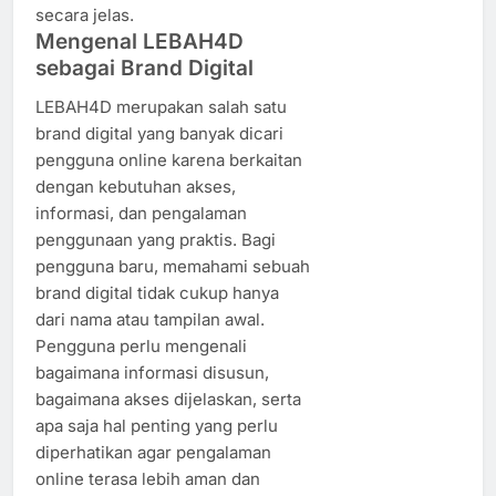
secara jelas.
Mengenal LEBAH4D
sebagai Brand Digital
LEBAH4D merupakan salah satu
brand digital yang banyak dicari
pengguna online karena berkaitan
dengan kebutuhan akses,
informasi, dan pengalaman
penggunaan yang praktis. Bagi
pengguna baru, memahami sebuah
brand digital tidak cukup hanya
dari nama atau tampilan awal.
Pengguna perlu mengenali
bagaimana informasi disusun,
bagaimana akses dijelaskan, serta
apa saja hal penting yang perlu
diperhatikan agar pengalaman
online terasa lebih aman dan