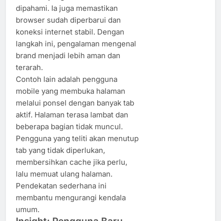
dipahami. Ia juga memastikan
browser sudah diperbarui dan
koneksi internet stabil. Dengan
langkah ini, pengalaman mengenal
brand menjadi lebih aman dan
terarah.
Contoh lain adalah pengguna
mobile yang membuka halaman
melalui ponsel dengan banyak tab
aktif. Halaman terasa lambat dan
beberapa bagian tidak muncul.
Pengguna yang teliti akan menutup
tab yang tidak diperlukan,
membersihkan cache jika perlu,
lalu memuat ulang halaman.
Pendekatan sederhana ini
membantu mengurangi kendala
umum.