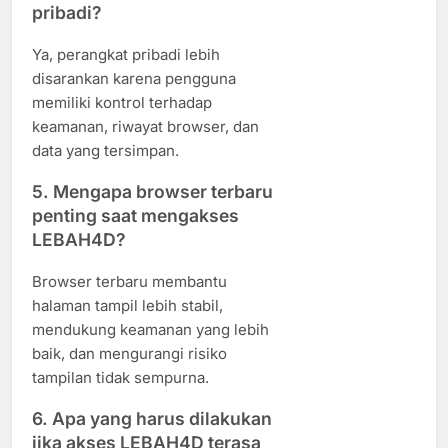
pribadi?
Ya, perangkat pribadi lebih
disarankan karena pengguna
memiliki kontrol terhadap
keamanan, riwayat browser, dan
data yang tersimpan.
5. Mengapa browser terbaru
penting saat mengakses
LEBAH4D?
Browser terbaru membantu
halaman tampil lebih stabil,
mendukung keamanan yang lebih
baik, dan mengurangi risiko
tampilan tidak sempurna.
6. Apa yang harus dilakukan
jika akses LEBAH4D terasa