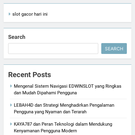
slot gacor hari ini
Search
SEARCH
Recent Posts
Mengenal Sistem Navigasi EDWINSLOT yang Ringkas
dan Mudah Dipahami Pengguna
LEBAH4D dan Strategi Menghadirkan Pengalaman
Pengguna yang Nyaman dan Terarah
KAYA787 dan Peran Teknologi dalam Mendukung
Kenyamanan Pengguna Modern