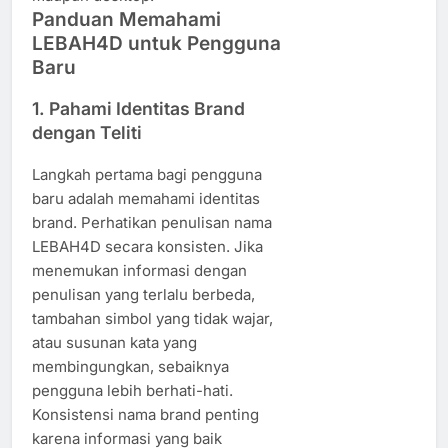
Panduan Memahami
LEBAH4D untuk Pengguna
Baru
1. Pahami Identitas Brand
dengan Teliti
Langkah pertama bagi pengguna
baru adalah memahami identitas
brand. Perhatikan penulisan nama
LEBAH4D secara konsisten. Jika
menemukan informasi dengan
penulisan yang terlalu berbeda,
tambahan simbol yang tidak wajar,
atau susunan kata yang
membingungkan, sebaiknya
pengguna lebih berhati-hati.
Konsistensi nama brand penting
karena informasi yang baik