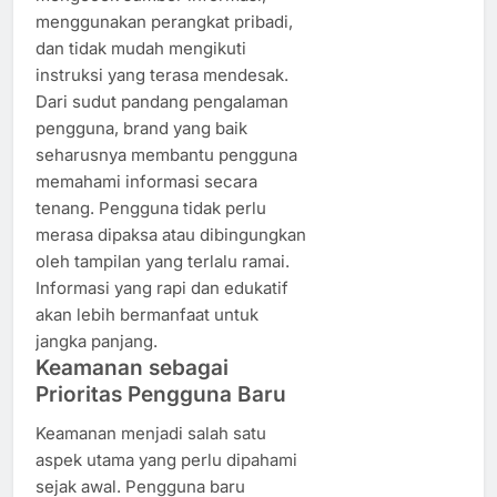
menggunakan perangkat pribadi,
dan tidak mudah mengikuti
instruksi yang terasa mendesak.
Dari sudut pandang pengalaman
pengguna, brand yang baik
seharusnya membantu pengguna
memahami informasi secara
tenang. Pengguna tidak perlu
merasa dipaksa atau dibingungkan
oleh tampilan yang terlalu ramai.
Informasi yang rapi dan edukatif
akan lebih bermanfaat untuk
jangka panjang.
Keamanan sebagai
Prioritas Pengguna Baru
Keamanan menjadi salah satu
aspek utama yang perlu dipahami
sejak awal. Pengguna baru