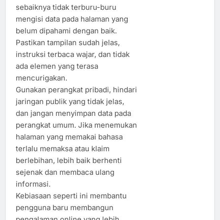
sebaiknya tidak terburu-buru
mengisi data pada halaman yang
belum dipahami dengan baik.
Pastikan tampilan sudah jelas,
instruksi terbaca wajar, dan tidak
ada elemen yang terasa
mencurigakan.
Gunakan perangkat pribadi, hindari
jaringan publik yang tidak jelas,
dan jangan menyimpan data pada
perangkat umum. Jika menemukan
halaman yang memakai bahasa
terlalu memaksa atau klaim
berlebihan, lebih baik berhenti
sejenak dan membaca ulang
informasi.
Kebiasaan seperti ini membantu
pengguna baru membangun
pengalaman online yang lebih