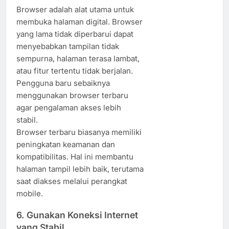
Browser adalah alat utama untuk
membuka halaman digital. Browser
yang lama tidak diperbarui dapat
menyebabkan tampilan tidak
sempurna, halaman terasa lambat,
atau fitur tertentu tidak berjalan.
Pengguna baru sebaiknya
menggunakan browser terbaru
agar pengalaman akses lebih
stabil.
Browser terbaru biasanya memiliki
peningkatan keamanan dan
kompatibilitas. Hal ini membantu
halaman tampil lebih baik, terutama
saat diakses melalui perangkat
mobile.
6. Gunakan Koneksi Internet
yang Stabil