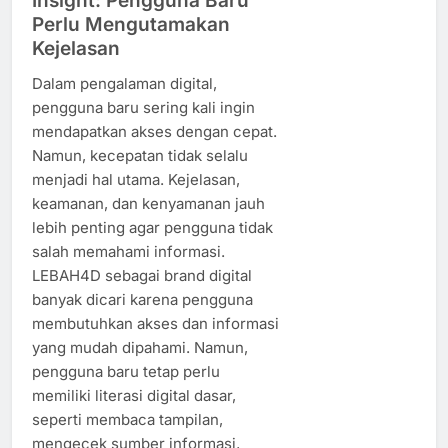
Insight: Pengguna Baru
Perlu Mengutamakan
Kejelasan
Dalam pengalaman digital,
pengguna baru sering kali ingin
mendapatkan akses dengan cepat.
Namun, kecepatan tidak selalu
menjadi hal utama. Kejelasan,
keamanan, dan kenyamanan jauh
lebih penting agar pengguna tidak
salah memahami informasi.
LEBAH4D sebagai brand digital
banyak dicari karena pengguna
membutuhkan akses dan informasi
yang mudah dipahami. Namun,
pengguna baru tetap perlu
memiliki literasi digital dasar,
seperti membaca tampilan,
mengecek sumber informasi,