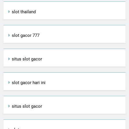
slot thailand
slot gacor 777
situs slot gacor
slot gacor hari ini
situs slot gacor