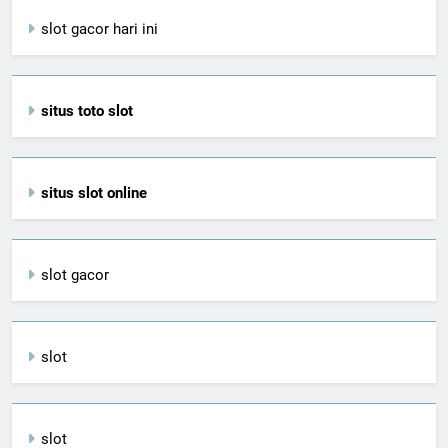
slot gacor hari ini
situs toto slot
situs slot online
slot gacor
slot
slot