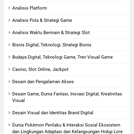
Analisis Platform
Analisis Pola & Strategi Game
Analisis Waktu Bermain & Strategi Slot
Bisnis Digital, Teknologi, Strategi Bisnis
Budaya Digital, Teknologi Game, Tren Visual Game
Casino, Slot Online, Jackpot
Desain dan Pengalaman Akses
Desain Game, Dunia Fantasi, Inovasi Digital, Kreativitas
Visual
Desain Visual dan Identitas Brand Digital
Dunia Pokémon Perilaku & Interaksi Sosial Ekosistem
dan Lingkungan Adaptasi dan Kelangsungan Hidup Lore