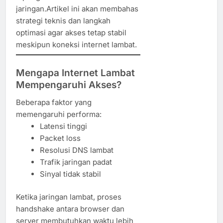
jaringan.Artikel ini akan membahas
strategi teknis dan langkah
optimasi agar akses tetap stabil
meskipun koneksi internet lambat.
Mengapa Internet Lambat
Mempengaruhi Akses?
Beberapa faktor yang
memengaruhi performa:
Latensi tinggi
Packet loss
Resolusi DNS lambat
Trafik jaringan padat
Sinyal tidak stabil
Ketika jaringan lambat, proses
handshake antara browser dan
server membutuhkan waktu lebih