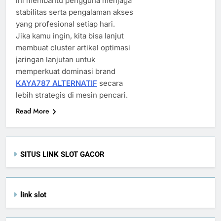
ini membantu pengguna menjaga
stabilitas serta pengalaman akses
yang profesional setiap hari.
Jika kamu ingin, kita bisa lanjut
membuat cluster artikel optimasi
jaringan lanjutan untuk
memperkuat dominasi brand
KAYA787 ALTERNATIF
secara
lebih strategis di mesin pencari.
Read More
SITUS LINK SLOT GACOR
link slot