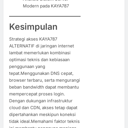
Modern pada KAYA787
Kesimpulan
Strategi akses KAYA787
ALTERNATIF di jaringan internet
lambat memerlukan kombinasi
optimasi teknis dan kebiasaan
penggunaan yang
tepat.Menggunakan DNS cepat,
browser terbaru, serta mengurangi
beban bandwidth dapat membantu
mempercepat proses login.
Dengan dukungan infrastruktur
cloud dan CDN, akses tetap dapat
dipertahankan meskipun koneksi
tidak ideal.Memahami faktor teknis