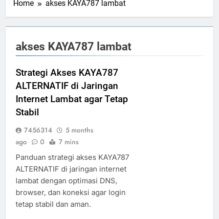
Home
akses KAYA787 lambat
akses KAYA787 lambat
Strategi Akses KAYA787
ALTERNATIF di Jaringan
Internet Lambat agar Tetap
Stabil
7456314
5 months
ago
0
7 mins
Panduan strategi akses KAYA787
ALTERNATIF di jaringan internet
lambat dengan optimasi DNS,
browser, dan koneksi agar login
tetap stabil dan aman.