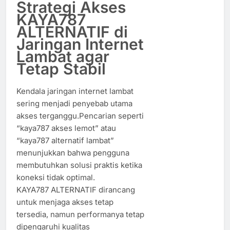
Strategi Akses
KAYA787
ALTERNATIF di
Jaringan Internet
Lambat agar
Tetap Stabil
Kendala jaringan internet lambat
sering menjadi penyebab utama
akses terganggu.Pencarian seperti
“kaya787 akses lemot” atau
“kaya787 alternatif lambat”
menunjukkan bahwa pengguna
membutuhkan solusi praktis ketika
koneksi tidak optimal.
KAYA787 ALTERNATIF dirancang
untuk menjaga akses tetap
tersedia, namun performanya tetap
dipengaruhi kualitas