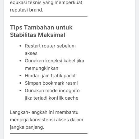
edukasi teknis yang memperkuat
reputasi brand.
Tips Tambahan untuk
Stabilitas Maksimal
Restart router sebelum
akses
Gunakan koneksi kabel jika
memungkinkan
Hindari jam trafik padat
Simpan bookmark resmi
Gunakan mode incognito
jika terjadi konflik cache
Langkah-langkah ini membantu
menjaga konsistensi akses dalam
jangka panjang.