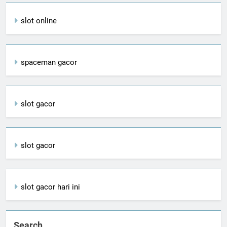
slot online
spaceman gacor
slot gacor
slot gacor
slot gacor hari ini
Search