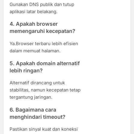
Gunakan DNS publik dan tutup
aplikasi latar belakang.
4. Apakah browser
memengaruhi kecepatan?
Ya.Browser terbaru lebih efisien
dalam memuat halaman.
5. Apakah domain alternatif
lebih ringan?
Alternatif dirancang untuk
stabilitas, namun kecepatan tetap
tergantung jaringan.
6. Bagaimana cara
menghindari timeout?
Pastikan sinyal kuat dan koneksi