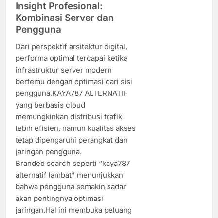
Insight Profesional:
Kombinasi Server dan
Pengguna
Dari perspektif arsitektur digital,
performa optimal tercapai ketika
infrastruktur server modern
bertemu dengan optimasi dari sisi
pengguna.KAYA787 ALTERNATIF
yang berbasis cloud
memungkinkan distribusi trafik
lebih efisien, namun kualitas akses
tetap dipengaruhi perangkat dan
jaringan pengguna.
Branded search seperti “kaya787
alternatif lambat” menunjukkan
bahwa pengguna semakin sadar
akan pentingnya optimasi
jaringan.Hal ini membuka peluang