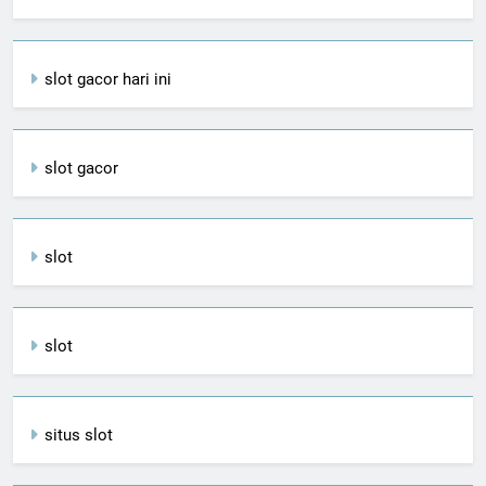
slot gacor hari ini
slot gacor
slot
slot
situs slot