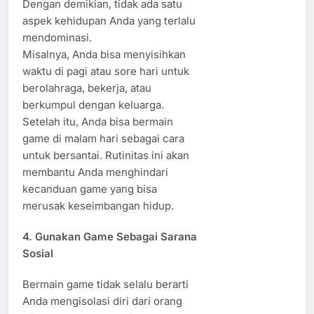
Dengan demikian, tidak ada satu
aspek kehidupan Anda yang terlalu
mendominasi.
Misalnya, Anda bisa menyisihkan
waktu di pagi atau sore hari untuk
berolahraga, bekerja, atau
berkumpul dengan keluarga.
Setelah itu, Anda bisa bermain
game di malam hari sebagai cara
untuk bersantai. Rutinitas ini akan
membantu Anda menghindari
kecanduan game yang bisa
merusak keseimbangan hidup.
4.
Gunakan Game Sebagai Sarana
Sosial
Bermain game tidak selalu berarti
Anda mengisolasi diri dari orang