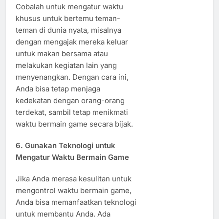
Cobalah untuk mengatur waktu
khusus untuk bertemu teman-
teman di dunia nyata, misalnya
dengan mengajak mereka keluar
untuk makan bersama atau
melakukan kegiatan lain yang
menyenangkan. Dengan cara ini,
Anda bisa tetap menjaga
kedekatan dengan orang-orang
terdekat, sambil tetap menikmati
waktu bermain game secara bijak.
6.
Gunakan Teknologi untuk
Mengatur Waktu Bermain Game
Jika Anda merasa kesulitan untuk
mengontrol waktu bermain game,
Anda bisa memanfaatkan teknologi
untuk membantu Anda. Ada