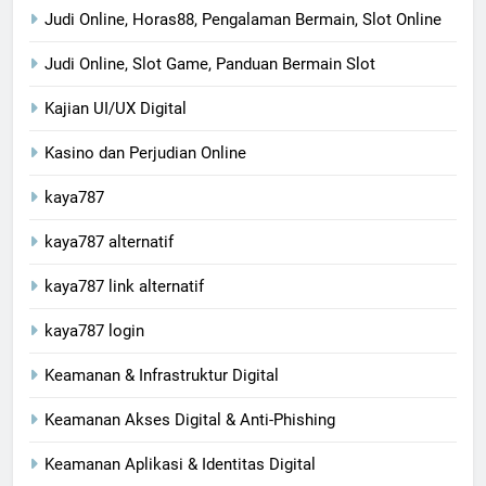
Judi Online, Horas88, Pengalaman Bermain, Slot Online
Judi Online, Slot Game, Panduan Bermain Slot
Kajian UI/UX Digital
Kasino dan Perjudian Online
kaya787
kaya787 alternatif
kaya787 link alternatif
kaya787 login
Keamanan & Infrastruktur Digital
Keamanan Akses Digital & Anti-Phishing
Keamanan Aplikasi & Identitas Digital