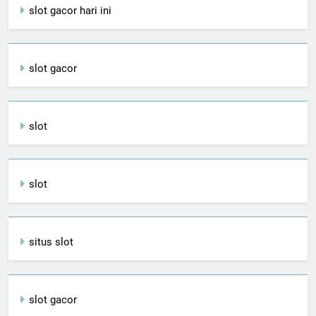
slot gacor hari ini
slot gacor
slot
slot
situs slot
slot gacor