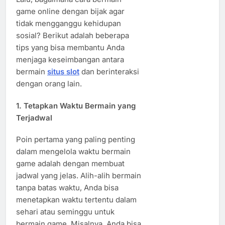
game online dengan bijak agar
tidak mengganggu kehidupan
sosial? Berikut adalah beberapa
tips yang bisa membantu Anda
menjaga keseimbangan antara
bermain
situs slot
dan berinteraksi
dengan orang lain.
1.
Tetapkan Waktu Bermain yang
Terjadwal
Poin pertama yang paling penting
dalam mengelola waktu bermain
game adalah dengan membuat
jadwal yang jelas. Alih-alih bermain
tanpa batas waktu, Anda bisa
menetapkan waktu tertentu dalam
sehari atau seminggu untuk
bermain game. Misalnya, Anda bisa