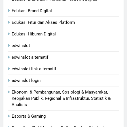
Edukasi Brand Digital
Edukasi Fitur dan Akses Platform
Edukasi Hiburan Digital
edwinslot
edwinslot alternatif
edwinslot link alternatif
edwinslot login
Ekonomi & Pembangunan, Sosiologi & Masyarakat,
Kebijakan Publik, Regional & Infrastruktur, Statistik &
Analisis
Esports & Gaming