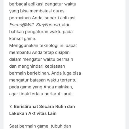
berbagai aplikasi pengatur waktu
yang bisa membatasi durasi
permainan Anda, seperti aplikasi
Focus@Will
,
StayFocusd
, atau
bahkan pengaturan waktu pada
konsol game.
Menggunakan teknologi ini dapat
membantu Anda tetap disiplin
dalam mengatur waktu bermain
dan menghindari kebiasaan
bermain berlebihan. Anda juga bisa
mengatur batasan waktu tertentu
pada game yang Anda mainkan,
agar tidak terlalu berlarut-larut.
7.
Beristirahat Secara Rutin dan
Lakukan Aktivitas Lain
Saat bermain game, tubuh dan