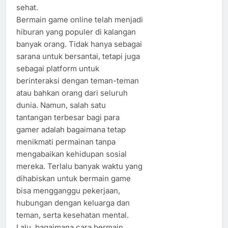
sehat.
Bermain game online telah menjadi
hiburan yang populer di kalangan
banyak orang. Tidak hanya sebagai
sarana untuk bersantai, tetapi juga
sebagai platform untuk
berinteraksi dengan teman-teman
atau bahkan orang dari seluruh
dunia. Namun, salah satu
tantangan terbesar bagi para
gamer adalah bagaimana tetap
menikmati permainan tanpa
mengabaikan kehidupan sosial
mereka. Terlalu banyak waktu yang
dihabiskan untuk bermain game
bisa mengganggu pekerjaan,
hubungan dengan keluarga dan
teman, serta kesehatan mental.
Lalu, bagaimana cara bermain