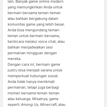
lain. Banyak game online modern
yang memungkinkan Anda untuk
bermain bersama teman-teman
atau bahkan bergabung dalam
komunitas game yang lebih besar.
Anda bisa mengundang teman-
teman untuk bermain bersama,
berbicara melalui voice chat, atau
bahkan menjadwalkan sesi
permainan mingguan dengan
mereka.
Dengan cara ini, bermain game
justru bisa menjadi sarana untuk
memperkuat hubungan sosial.
Anda tidak hanya menikmati
permainan, tetapi juga berbagi
momen bersama teman-teman
atau keluarga. Misalnya, game
seperti
Among Us
,
Minecraft
, atau