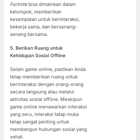
Fortnite
bisa dimainkan dalam
kelompok, memberikan
kesempatan untuk berinteraksi,
bekerja sama, dan bersenang-
senang bersama.
5.
Berikan Ruang untuk
Kehidupan Sosial Offline
Selain game online, pastikan Anda
tetap memberikan ruang untuk
berinteraksi dengan orang-orang
secara langsung atau melalui
aktivitas sosial offline. Meskipun
game online menawarkan interaksi
yang seru, interaksi tatap muka
tetap sangat penting untuk
membangun hubungan sosial yang
sehat.