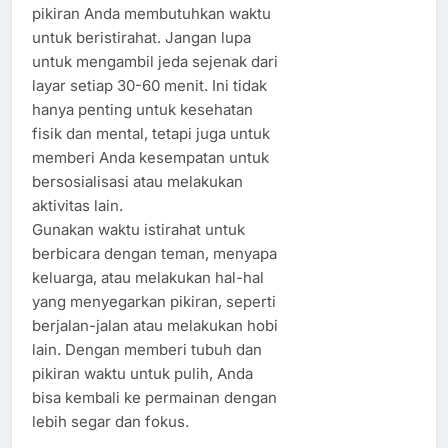
pikiran Anda membutuhkan waktu
untuk beristirahat. Jangan lupa
untuk mengambil jeda sejenak dari
layar setiap 30-60 menit. Ini tidak
hanya penting untuk kesehatan
fisik dan mental, tetapi juga untuk
memberi Anda kesempatan untuk
bersosialisasi atau melakukan
aktivitas lain.
Gunakan waktu istirahat untuk
berbicara dengan teman, menyapa
keluarga, atau melakukan hal-hal
yang menyegarkan pikiran, seperti
berjalan-jalan atau melakukan hobi
lain. Dengan memberi tubuh dan
pikiran waktu untuk pulih, Anda
bisa kembali ke permainan dengan
lebih segar dan fokus.