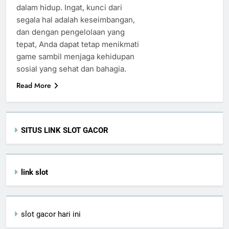
dalam hidup. Ingat, kunci dari
segala hal adalah keseimbangan,
dan dengan pengelolaan yang
tepat, Anda dapat tetap menikmati
game sambil menjaga kehidupan
sosial yang sehat dan bahagia.
Read More
SITUS LINK SLOT GACOR
link slot
slot gacor hari ini