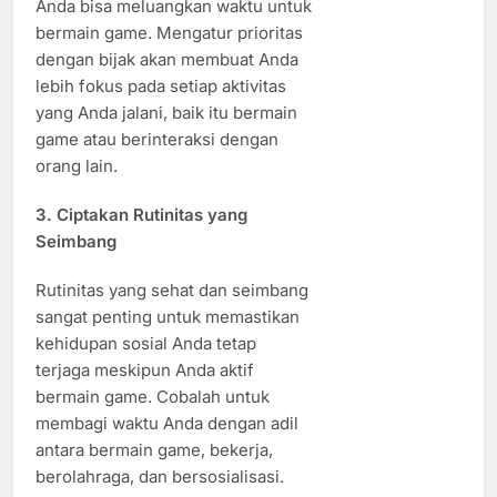
Anda bisa meluangkan waktu untuk
bermain game. Mengatur prioritas
dengan bijak akan membuat Anda
lebih fokus pada setiap aktivitas
yang Anda jalani, baik itu bermain
game atau berinteraksi dengan
orang lain.
3.
Ciptakan Rutinitas yang
Seimbang
Rutinitas yang sehat dan seimbang
sangat penting untuk memastikan
kehidupan sosial Anda tetap
terjaga meskipun Anda aktif
bermain game. Cobalah untuk
membagi waktu Anda dengan adil
antara bermain game, bekerja,
berolahraga, dan bersosialisasi.