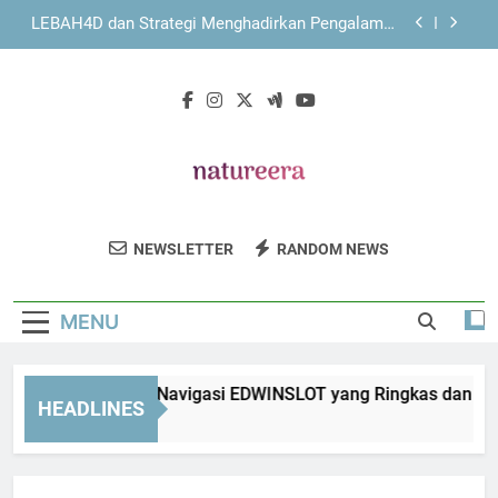
Skip
KAYA787 dan Peran Teknologi dalam Mendukung
to
Kenyamanan Pengguna Modern
content
Panduan Menjelajahi KAYA787 secara Efisien
melalui Berbagai Perangkat
Mengenal Sistem Navigasi EDWINSLOT yang
Ringkas dan Mudah Dipahami Pengguna
LEBAH4D dan Strategi Menghadirkan Pengalaman
Pengguna yang Nyaman dan Terarah
Nature Era
KAYA787 dan Peran Teknologi dalam Mendukung
Jelajahi Tips Dan Informasi Tentang
Kenyamanan Pengguna Modern
NEWSLETTER
RANDOM NEWS
Gaya Hidup Alami Di Nature Era.
Panduan Menjelajahi KAYA787 secara Efisien
melalui Berbagai Perangkat
MENU
ngenal Sistem Navigasi EDWINSLOT yang Ringkas dan Muda
HEADLINES
Weeks Ago