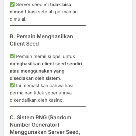
Server seed ini
tidak bisa
dimodifikasi
setelah permainan
dimulai.
B. Pemain Menghasilkan
Client Seed
Pemain memiliki opsi untuk
menghasilkan client seed sendiri
atau menggunakan yang
disediakan oleh sistem
.
Ini memastikan bahwa hasil
permainan tidak sepenuhnya
dikendalikan oleh kasino.
C. Sistem RNG (Random
Number Generator)
Menggunakan Server Seed,