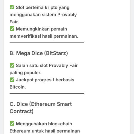
Slot bertema kripto yang
menggunakan sistem Provably
Fair.
Memungkinkan pemain
memverifikasi hasil permainan.
B. Mega Dice (BitStarz)
Salah satu slot Provably Fair
paling populer.
Jackpot progresif berbasis
Bitcoin.
C. Dice (Ethereum Smart
Contract)
Menggunakan blockchain
Ethereum untuk hasil permainan