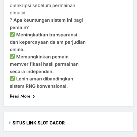
dienkripsi sebelum permainan
dimulai.
?
Apa keuntungan sistem ini bagi
pemain?
Meningkatkan transparansi
dan kepercayaan dalam perjudian
online.
Memungkinkan pemain
memverifikasi hasil permainan
secara independen.
Lebih aman dibandingkan
sistem RNG konvensional.
Read More
SITUS LINK SLOT GACOR