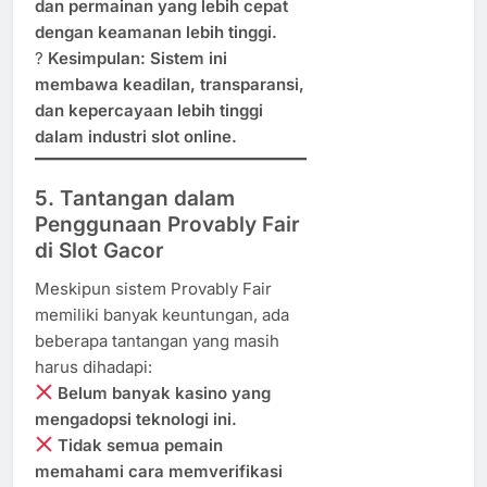
dan permainan yang lebih cepat
dengan keamanan lebih tinggi.
?
Kesimpulan:
Sistem ini
membawa keadilan, transparansi,
dan kepercayaan lebih tinggi
dalam industri slot online.
5. Tantangan dalam
Penggunaan Provably Fair
di Slot Gacor
Meskipun sistem Provably Fair
memiliki banyak keuntungan, ada
beberapa tantangan yang masih
harus dihadapi:
Belum banyak kasino yang
mengadopsi teknologi ini.
Tidak semua pemain
memahami cara memverifikasi