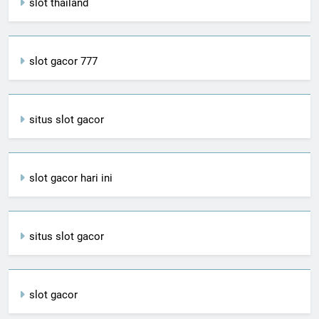
slot thailand
slot gacor 777
situs slot gacor
slot gacor hari ini
situs slot gacor
slot gacor