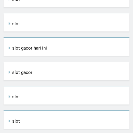
slot
slot gacor hari ini
slot gacor
slot
slot