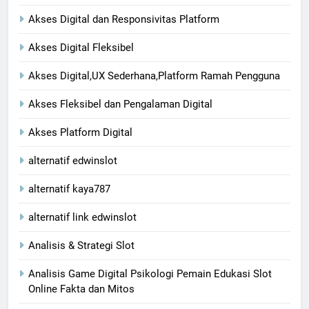
Akses Digital dan Responsivitas Platform
Akses Digital Fleksibel
Akses Digital,UX Sederhana,Platform Ramah Pengguna
Akses Fleksibel dan Pengalaman Digital
Akses Platform Digital
alternatif edwinslot
alternatif kaya787
alternatif link edwinslot
Analisis & Strategi Slot
Analisis Game Digital Psikologi Pemain Edukasi Slot
Online Fakta dan Mitos