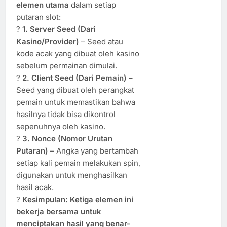
elemen utama
dalam setiap
putaran slot:
?
1. Server Seed (Dari
Kasino/Provider)
– Seed atau
kode acak yang dibuat oleh kasino
sebelum permainan dimulai.
?
2. Client Seed (Dari Pemain)
–
Seed yang dibuat oleh perangkat
pemain untuk memastikan bahwa
hasilnya tidak bisa dikontrol
sepenuhnya oleh kasino.
?
3. Nonce (Nomor Urutan
Putaran)
– Angka yang bertambah
setiap kali pemain melakukan spin,
digunakan untuk menghasilkan
hasil acak.
?
Kesimpulan:
Ketiga elemen ini
bekerja bersama untuk
menciptakan hasil yang benar-