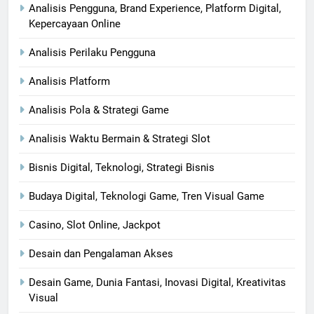
Analisis Pengguna, Brand Experience, Platform Digital,
Kepercayaan Online
Analisis Perilaku Pengguna
Analisis Platform
Analisis Pola & Strategi Game
Analisis Waktu Bermain & Strategi Slot
Bisnis Digital, Teknologi, Strategi Bisnis
Budaya Digital, Teknologi Game, Tren Visual Game
Casino, Slot Online, Jackpot
Desain dan Pengalaman Akses
Desain Game, Dunia Fantasi, Inovasi Digital, Kreativitas
Visual