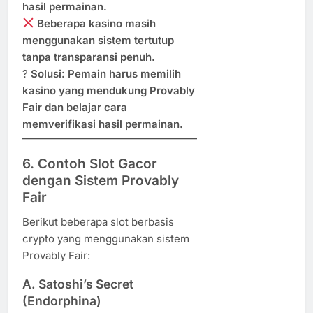
hasil permainan.
Beberapa kasino masih
menggunakan sistem tertutup
tanpa transparansi penuh.
?
Solusi:
Pemain harus memilih
kasino yang mendukung Provably
Fair dan belajar cara
memverifikasi hasil permainan.
6. Contoh Slot Gacor
dengan Sistem Provably
Fair
Berikut beberapa slot berbasis
crypto yang menggunakan sistem
Provably Fair:
A. Satoshi’s Secret
(Endorphina)