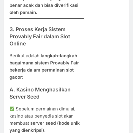
benar acak dan bisa diverifikasi
oleh pemain.
3. Proses Kerja Sistem
Provably Fair dalam Slot
Online
Berikut adalah
langkah-langkah
bagaimana sistem Provably Fair
bekerja dalam permainan slot
gacor
:
A. Kasino Menghasilkan
Server Seed
Sebelum permainan dimulai,
kasino atau penyedia slot akan
membuat
server seed (kode unik
yang dienkripsi)
.