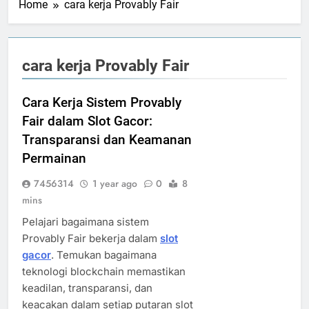
Home
cara kerja Provably Fair
cara kerja Provably Fair
Cara Kerja Sistem Provably
Fair dalam Slot Gacor:
Transparansi dan Keamanan
Permainan
7456314
1 year ago
0
8
mins
Pelajari bagaimana sistem
Provably Fair bekerja dalam
slot
gacor
. Temukan bagaimana
teknologi blockchain memastikan
keadilan, transparansi, dan
keacakan dalam setiap putaran slot