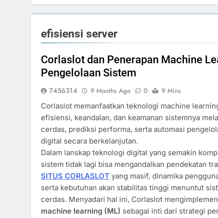
efisiensi server
Corlaslot dan Penerapan Machine Le
Pengelolaan Sistem
7456314
9 Months Ago
0
9 Mins
Corlaslot memanfaatkan teknologi machine learni
efisiensi, keandalan, dan keamanan sistemnya melal
cerdas, prediksi performa, serta automasi pengelol
digital secara berkelanjutan.
Dalam lanskap teknologi digital yang semakin komp
sistem tidak lagi bisa mengandalkan pendekatan tra
SITUS CORLASLOT
yang masif, dinamika pengguna
serta kebutuhan akan stabilitas tinggi menuntut si
cerdas. Menyadari hal ini, Corlaslot mengimplemen
machine learning (ML)
sebagai inti dari strategi p