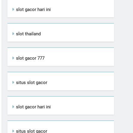
slot gacor hari ini
slot thailand
slot gacor 777
situs slot gacor
slot gacor hari ini
situs slot gacor