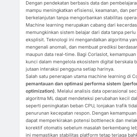
Dengan pendekatan berbasis data dan pembelajaran 
mampu meningkatkan efisiensi, keamanan, dan per
berkelanjutan tanpa mengorbankan stabilitas opera
Machine learning merupakan cabang dari kecerdas
memungkinkan sistem belajar dari data tanpa per
eksplisit. Teknologi ini mengandalkan algoritma ya
mengenali anomali, dan membuat prediksi berdasark
maupun data real-time. Bagi Corlaslot, kemampuan a
kunci dalam mengelola ekosistem digital berskala 
jutaan interaksi pengguna setiap harinya.
Salah satu penerapan utama machine learning di Co
pemantauan dan optimasi performa sistem (perf
optimization)
. Melalui analisis data operasional s
algoritma ML dapat mendeteksi perubahan kecil dal
seperti peningkatan beban CPU, lonjakan trafik tida
penurunan kecepatan respon. Dengan kemampuan p
dapat memperkirakan potensi bottleneck dan mela
korektif otomatis sebelum masalah berkembang leb
ini memastikan stabilitas platform tetap terjaga ba