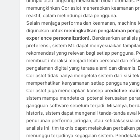
ditinjau atau langsung melakukan blokir otomatis. 
memungkinkan Corlaslot menerapkan keamanan pro
reaktif, dalam melindungi data pengguna.
Selain menjaga performa dan keamanan, machine l
digunakan untuk
meningkatkan pengalaman pengg
experience personalization)
. Berdasarkan analisis 
preferensi, sistem ML dapat menyesuaikan tampilan
rekomendasi yang relevan bagi setiap pengguna. P
membuat interaksi menjadi lebih personal dan efis
pengalaman digital yang terasa alami dan dinamis. D
Corlaslot tidak hanya mengelola sistem dari sisi tekn
memperhatikan kenyamanan setiap pengguna yang t
Corlaslot juga menerapkan konsep
predictive mai
sistem mampu mendeteksi potensi kerusakan peran
gangguan software sebelum terjadi. Misalnya, berd
historis, sistem dapat mengenali tanda-tanda awal 
penurunan performa jaringan, atau ketidaksesuaian
analisis ini, tim teknis dapat melakukan perbaikan p
menunggu terjadinya kegagalan sistem. Pendekatan 