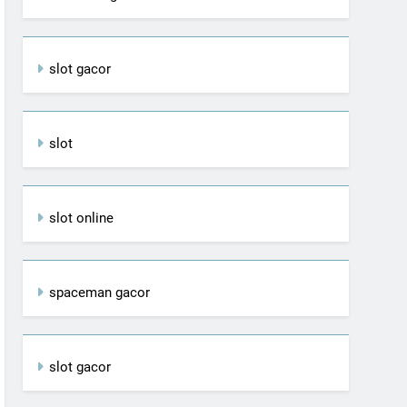
slot gacor
slot
slot online
spaceman gacor
slot gacor