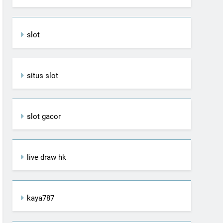
slot
situs slot
slot gacor
live draw hk
kaya787