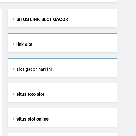
SITUS LINK SLOT GACOR
link slot
slot gacor hari ini
situs toto slot
situs slot online