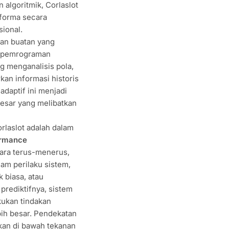
algoritmik, Corlaslot
forma secara
sional.
an buatan yang
lu pemrograman
ng menganalisis pola,
an informasi historis
daptif ini menjadi
besar yang melibatkan
rlaslot adalah dalam
ormance
ecara terus-menerus,
am perilaku sistem,
k biasa, atau
rediktifnya, sistem
kukan tindakan
ih besar. Pendekatan
hkan di bawah tekanan