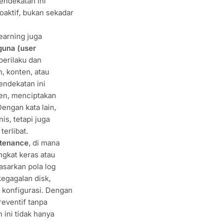
Pendekatan ini
aktif, bukan sekadar
earning juga
una (user
perilaku dan
, konten, atau
endekatan ini
ien, menciptakan
engan kata lain,
is, tetapi juga
erlibat.
ntenance
, di mana
gkat keras atau
asarkan pola log
kegagalan disk,
 konfigurasi. Dengan
reventif tanpa
ini tidak hanya