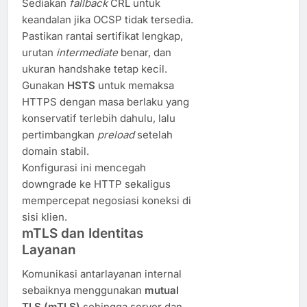
Sediakan
fallback
CRL untuk
keandalan jika OCSP tidak tersedia.
Pastikan rantai sertifikat lengkap,
urutan
intermediate
benar, dan
ukuran handshake tetap kecil.
Gunakan
HSTS
untuk memaksa
HTTPS dengan masa berlaku yang
konservatif terlebih dahulu, lalu
pertimbangkan
preload
setelah
domain stabil.
Konfigurasi ini mencegah
downgrade ke HTTP sekaligus
mempercepat negosiasi koneksi di
sisi klien.
mTLS dan Identitas
Layanan
Komunikasi antarlayanan internal
sebaiknya menggunakan
mutual
TLS (mTLS)
sehingga server dan