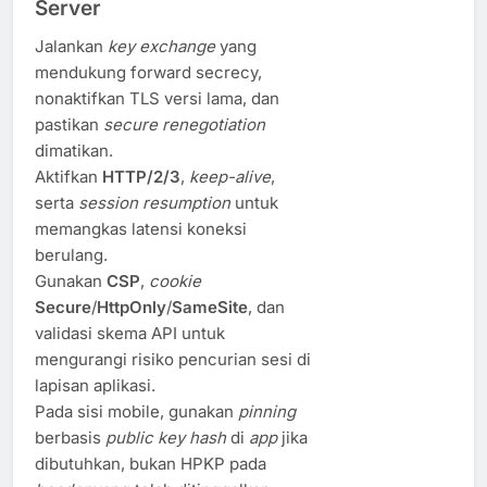
Server
Jalankan
key exchange
yang
mendukung forward secrecy,
nonaktifkan TLS versi lama, dan
pastikan
secure renegotiation
dimatikan.
Aktifkan
HTTP/2/3
,
keep-alive
,
serta
session resumption
untuk
memangkas latensi koneksi
berulang.
Gunakan
CSP
,
cookie
Secure
/
HttpOnly
/
SameSite
, dan
validasi skema API untuk
mengurangi risiko pencurian sesi di
lapisan aplikasi.
Pada sisi mobile, gunakan
pinning
berbasis
public key hash
di
app
jika
dibutuhkan, bukan HPKP pada