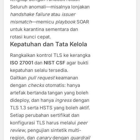
Seluruh anomali—misalnya lonjakan
handshake failure
atau
issuer
mismatch
—memicu
playbook
SOAR
untuk karantina sementara dan
rotasi kunci cepat.
Kepatuhan dan Tata Kelola
Rangkaikan kontrol TLS ke kerangka
ISO 27001
dan
NIST CSF
agar bukti
kepatuhan selalu tersedia.
Gaitkan
pull request
keamanan
dengan
checks
otomatis: hanya
artefak bertanda tangan yang boleh
dideploy, dan hanya
ingress
dengan
TLS 1.3 serta HSTS yang boleh aktif.
Setiap perubahan sertifikat dan
konfigurasi TLS harus melalui
peer
review
, pengujian sintetik multi-
region, dan
canary
dengan
guardrail