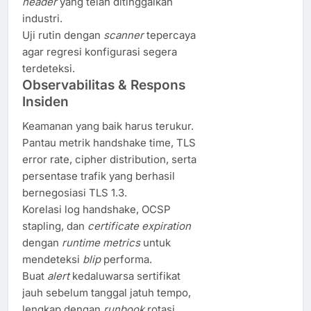
header
yang telah ditinggalkan
industri.
Uji rutin dengan
scanner
tepercaya
agar regresi konfigurasi segera
terdeteksi.
Observabilitas & Respons
Insiden
Keamanan yang baik harus terukur.
Pantau metrik handshake time, TLS
error rate, cipher distribution, serta
persentase trafik yang berhasil
bernegosiasi TLS 1.3.
Korelasi log handshake, OCSP
stapling, dan
certificate expiration
dengan
runtime metrics
untuk
mendeteksi
blip
performa.
Buat
alert
kedaluwarsa sertifikat
jauh sebelum tanggal jatuh tempo,
lengkap dengan
runbook
rotasi.