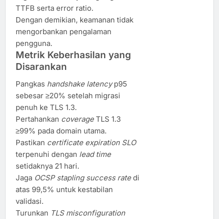
TTFB serta error ratio.
Dengan demikian, keamanan tidak
mengorbankan pengalaman
pengguna.
Metrik Keberhasilan yang
Disarankan
Pangkas
handshake latency
p95
sebesar ≥20% setelah migrasi
penuh ke TLS 1.3.
Pertahankan
coverage
TLS 1.3
≥99% pada domain utama.
Pastikan
certificate expiration SLO
terpenuhi dengan
lead time
setidaknya 21 hari.
Jaga
OCSP stapling success rate
di
atas 99,5% untuk kestabilan
validasi.
Turunkan
TLS misconfiguration