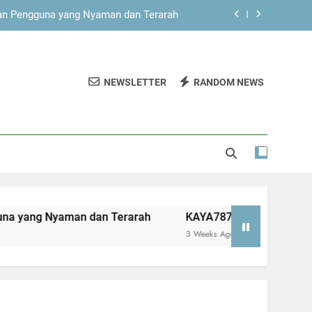
an Pengguna yang Nyaman dan Terarah
ndukung Kenyamanan Pengguna Modern
ra Efisien melalui Berbagai Perangkat
NEWSLETTER
RANDOM NEWS
ingkas dan Mudah Dipahami Pengguna
an Pengguna yang Nyaman dan Terarah
ndukung Kenyamanan Pengguna Modern
ra Efisien melalui Berbagai Perangkat
aman dan Terarah
KAYA787 dan Peran Teknologi dala
3 Weeks Ago