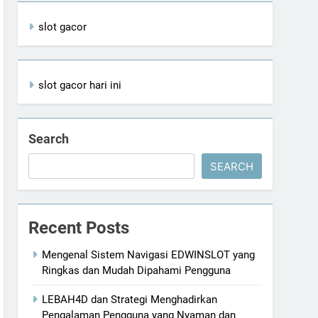
slot gacor
slot gacor hari ini
Search
SEARCH
Recent Posts
Mengenal Sistem Navigasi EDWINSLOT yang
Ringkas dan Mudah Dipahami Pengguna
LEBAH4D dan Strategi Menghadirkan
Pengalaman Pengguna yang Nyaman dan