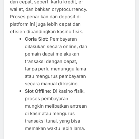
dan cepat, seperti kartu kredit, e-
wallet, dan bahkan cryptocurrency.
Proses penarikan dan deposit di
platform ini juga lebih cepat dan
efisien dibandingkan kasino fisik.
Corla Slot:
Pembayaran
dilakukan secara online, dan
pemain dapat melakukan
transaksi dengan cepat,
tanpa perlu menunggu lama
atau mengurus pembayaran
secara manual di kasino.
Slot Offline:
Di kasino fisik,
proses pembayaran
mungkin melibatkan antrean
di kasir atau mengurus
transaksi tunai, yang bisa
memakan waktu lebih lama.