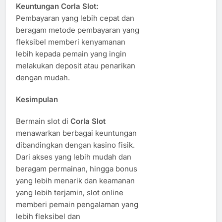
Keuntungan Corla Slot:
Pembayaran yang lebih cepat dan
beragam metode pembayaran yang
fleksibel memberi kenyamanan
lebih kepada pemain yang ingin
melakukan deposit atau penarikan
dengan mudah.
Kesimpulan
Bermain slot di
Corla Slot
menawarkan berbagai keuntungan
dibandingkan dengan kasino fisik.
Dari akses yang lebih mudah dan
beragam permainan, hingga bonus
yang lebih menarik dan keamanan
yang lebih terjamin, slot online
memberi pemain pengalaman yang
lebih fleksibel dan