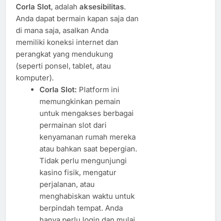
Corla Slot
, adalah
aksesibilitas
.
Anda dapat bermain kapan saja dan
di mana saja, asalkan Anda
memiliki koneksi internet dan
perangkat yang mendukung
(seperti ponsel, tablet, atau
komputer).
Corla Slot:
Platform ini
memungkinkan pemain
untuk mengakses berbagai
permainan slot dari
kenyamanan rumah mereka
atau bahkan saat bepergian.
Tidak perlu mengunjungi
kasino fisik, mengatur
perjalanan, atau
menghabiskan waktu untuk
berpindah tempat. Anda
hanya perlu login dan mulai