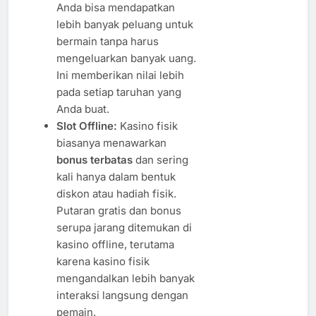
Anda bisa mendapatkan
lebih banyak peluang untuk
bermain tanpa harus
mengeluarkan banyak uang.
Ini memberikan nilai lebih
pada setiap taruhan yang
Anda buat.
Slot Offline:
Kasino fisik
biasanya menawarkan
bonus terbatas
dan sering
kali hanya dalam bentuk
diskon atau hadiah fisik.
Putaran gratis dan bonus
serupa jarang ditemukan di
kasino offline, terutama
karena kasino fisik
mengandalkan lebih banyak
interaksi langsung dengan
pemain.