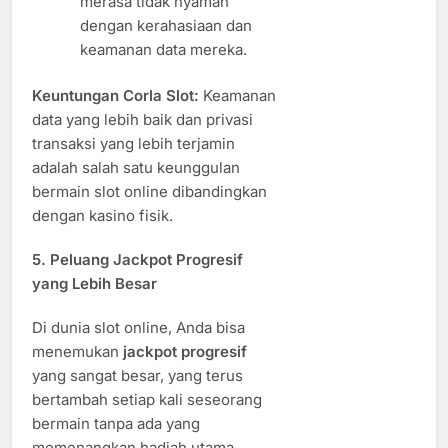
merasa tidak nyaman
dengan kerahasiaan dan
keamanan data mereka.
Keuntungan Corla Slot:
Keamanan
data yang lebih baik dan privasi
transaksi yang lebih terjamin
adalah salah satu keunggulan
bermain slot online dibandingkan
dengan kasino fisik.
5.
Peluang Jackpot Progresif
yang Lebih Besar
Di dunia slot online, Anda bisa
menemukan
jackpot progresif
yang sangat besar, yang terus
bertambah setiap kali seseorang
bermain tanpa ada yang
memenangkan hadiah utama.