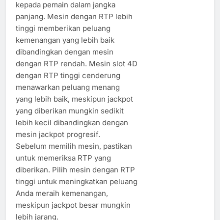
kepada pemain dalam jangka
panjang. Mesin dengan RTP lebih
tinggi memberikan peluang
kemenangan yang lebih baik
dibandingkan dengan mesin
dengan RTP rendah. Mesin slot 4D
dengan RTP tinggi cenderung
menawarkan peluang menang
yang lebih baik, meskipun jackpot
yang diberikan mungkin sedikit
lebih kecil dibandingkan dengan
mesin jackpot progresif.
Sebelum memilih mesin, pastikan
untuk memeriksa RTP yang
diberikan. Pilih mesin dengan RTP
tinggi untuk meningkatkan peluang
Anda meraih kemenangan,
meskipun jackpot besar mungkin
lebih jarang.