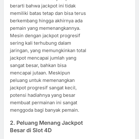
berarti bahwa jackpot ini tidak
memiliki batas tetap dan bisa terus
berkembang hingga akhirnya ada
pemain yang memenangkannya.
Mesin dengan jackpot progresif
sering kali terhubung dalam
jaringan, yang memungkinkan total
jackpot mencapai jumlah yang
sangat besar, bahkan bisa
mencapai jutaan. Meskipun
peluang untuk memenangkan
jackpot progresif sangat kecil,
potensi hadiahnya yang besar
membuat permainan ini sangat
menggoda bagi banyak pemain.
2.
Peluang Menang Jackpot
Besar di Slot 4D