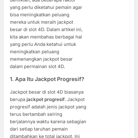
yang perlu diketahui pemain agar
bisa meningkatkan peluang
mereka untuk meraih jackpot
besar di slot 4D. Dalam artikel ini,
kita akan membahas berbagai hal
yang perlu Anda ketahui untuk
meningkatkan peluang
memenangkan jackpot besar
dalam permainan slot 4D.
1.
Apa Itu Jackpot Progresif?
Jackpot besar di slot 4D biasanya
berupa
jackpot progresif
. Jackpot
progresif adalah jenis jackpot yang
terus bertambah seiring
berjalannya waktu karena sebagian
dari setiap taruhan pemain
ditambahkan ke total jackpot. Ini