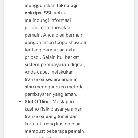
menggunakan
teknologi
enkripsi SSL
untuk
melindungi informasi
pribadi dan transaksi
pemain. Anda bisa bermain
dengan aman tanpa khawatir
tentang pencurian data
pribadi. Selain itu, berkat
sistem pembayaran digital
,
Anda dapat melakukan
transaksi secara anonim
atau menggunakan metode
pembayaran yang aman.
Slot Offline:
Meskipun
kasino fisik biasanya aman,
transaksi uang tunai dan
kartu di ruang kasino bisa
membuat beberapa pemain