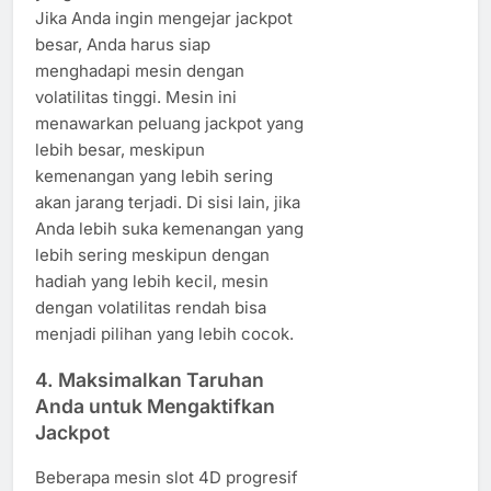
Jika Anda ingin mengejar jackpot
besar, Anda harus siap
menghadapi mesin dengan
volatilitas tinggi. Mesin ini
menawarkan peluang jackpot yang
lebih besar, meskipun
kemenangan yang lebih sering
akan jarang terjadi. Di sisi lain, jika
Anda lebih suka kemenangan yang
lebih sering meskipun dengan
hadiah yang lebih kecil, mesin
dengan volatilitas rendah bisa
menjadi pilihan yang lebih cocok.
4.
Maksimalkan Taruhan
Anda untuk Mengaktifkan
Jackpot
Beberapa mesin slot 4D progresif