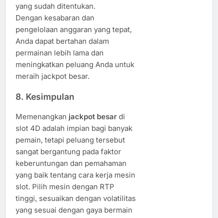
yang sudah ditentukan.
Dengan kesabaran dan
pengelolaan anggaran yang tepat,
Anda dapat bertahan dalam
permainan lebih lama dan
meningkatkan peluang Anda untuk
meraih jackpot besar.
8.
Kesimpulan
Memenangkan
jackpot besar
di
slot 4D adalah impian bagi banyak
pemain, tetapi peluang tersebut
sangat bergantung pada faktor
keberuntungan dan pemahaman
yang baik tentang cara kerja mesin
slot. Pilih mesin dengan RTP
tinggi, sesuaikan dengan volatilitas
yang sesuai dengan gaya bermain