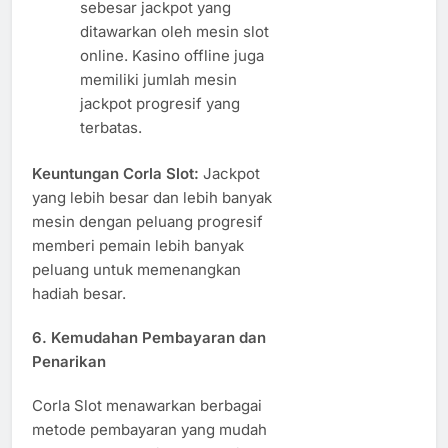
sebesar jackpot yang
ditawarkan oleh mesin slot
online. Kasino offline juga
memiliki jumlah mesin
jackpot progresif yang
terbatas.
Keuntungan Corla Slot:
Jackpot
yang lebih besar dan lebih banyak
mesin dengan peluang progresif
memberi pemain lebih banyak
peluang untuk memenangkan
hadiah besar.
6.
Kemudahan Pembayaran dan
Penarikan
Corla Slot menawarkan berbagai
metode pembayaran yang mudah