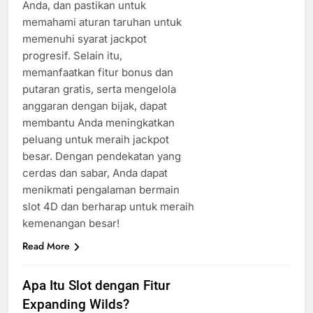
Anda, dan pastikan untuk
memahami aturan taruhan untuk
memenuhi syarat jackpot
progresif. Selain itu,
memanfaatkan fitur bonus dan
putaran gratis, serta mengelola
anggaran dengan bijak, dapat
membantu Anda meningkatkan
peluang untuk meraih jackpot
besar. Dengan pendekatan yang
cerdas dan sabar, Anda dapat
menikmati pengalaman bermain
slot 4D dan berharap untuk meraih
kemenangan besar!
Read More
Apa Itu Slot dengan Fitur
Expanding Wilds?