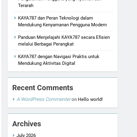
Terarah
KAYA787 dan Peran Teknologi dalam
Mendukung Kenyamanan Pengguna Modern
Panduan Menjelajahi KAYA787 secara Efisien
melalui Berbagai Perangkat
KAYA787 dengan Navigasi Praktis untuk
Mendukung Aktivitas Digital
Recent Comments
A WordPress Commenter
on
Hello world!
Archives
July 2026