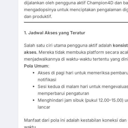
dijalankan oleh pengguna aktif Champion4D dan b
mengadopsinya untuk menciptakan pengalaman digit
dan produktif.
1.
Jadwal Akses yang Teratur
Salah satu ciri utama pengguna aktif adalah
konsis
akses
. Mereka tidak membuka platform secara acak
menjadwalkannya di waktu-waktu tertentu yang dinil
Pola Umum
:
Akses di pagi hari untuk memeriksa pembaru
notifikasi
Sesi kedua di malam hari untuk mengevaluasi
memperbarui pengaturan
Menghindari jam sibuk (pukul 12.00–15.00) u
lancar
Manfaat dari pola ini adalah kestabilan koneksi da
waktu.