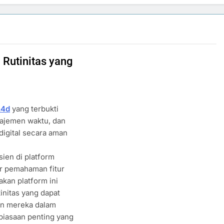
 Rutinitas yang
n4d
yang terbukti
najemen waktu, dan
igital secara aman
sien di platform
r pemahaman fitur
kan platform ini
initas yang dapat
an mereka dalam
biasaan penting yang