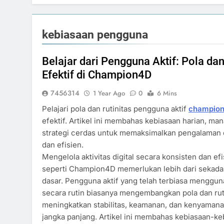
kebiasaan pengguna
Belajar dari Pengguna Aktif: Pola dan
Efektif di Champion4D
7456314
1 Year Ago
0
6 Mins
Pelajari pola dan rutinitas pengguna aktif
champio
efektif. Artikel ini membahas kebiasaan harian, ma
strategi cerdas untuk memaksimalkan pengalaman d
dan efisien.
Mengelola aktivitas digital secara konsisten dan efi
seperti Champion4D memerlukan lebih dari sekada
dasar. Pengguna aktif yang telah terbiasa mengguna
secara rutin biasanya mengembangkan pola dan rut
meningkatkan stabilitas, keamanan, dan kenyaman
jangka panjang. Artikel ini membahas kebiasaan-ke