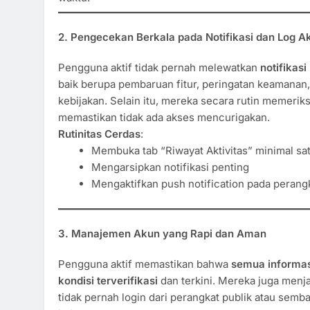
2.
Pengecekan Berkala pada Notifikasi dan Log Ak
Pengguna aktif tidak pernah melewatkan
notifikasi
baik berupa pembaruan fitur, peringatan keamanan
kebijakan. Selain itu, mereka secara rutin memeriks
memastikan tidak ada akses mencurigakan.
Rutinitas Cerdas
:
Membuka tab “Riwayat Aktivitas” minimal satu
Mengarsipkan notifikasi penting
Mengaktifkan push notification pada perang
3.
Manajemen Akun yang Rapi dan Aman
Pengguna aktif memastikan bahwa
semua informas
kondisi terverifikasi
dan terkini. Mereka juga men
tidak pernah login dari perangkat publik atau se