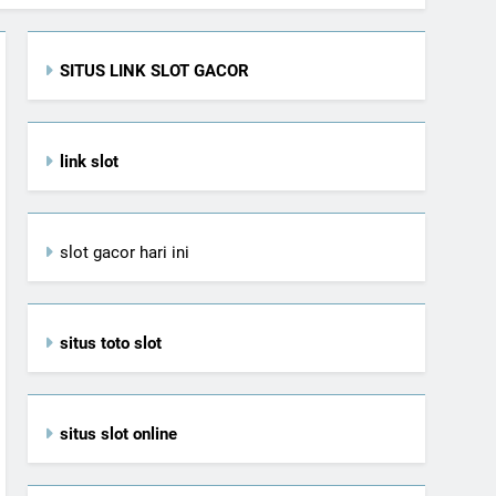
SITUS LINK SLOT GACOR
link slot
slot gacor hari ini
situs toto slot
situs slot online