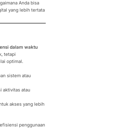
agaimana Anda bisa
al yang lebih tertata
tensi dalam waktu
, tetapi
ai optimal.
an sistem atau
 aktivitas atau
ntuk akses yang lebih
n efisiensi penggunaan