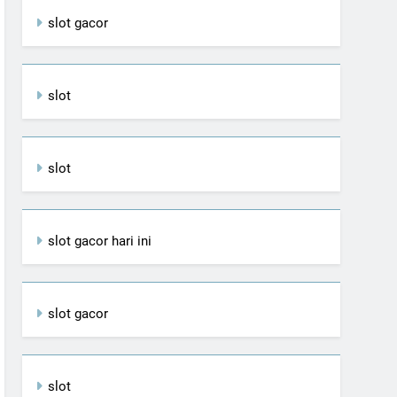
slot gacor
slot
slot
slot gacor hari ini
slot gacor
slot