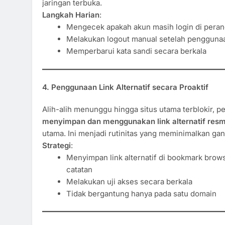
jaringan terbuka.
Langkah Harian
:
Mengecek apakah akun masih login di perang
Melakukan logout manual setelah pengguna
Memperbarui kata sandi secara berkala
4.
Penggunaan Link Alternatif secara Proaktif
Alih-alih menunggu hingga situs utama terblokir, p
menyimpan dan menggunakan link alternatif resm
utama. Ini menjadi rutinitas yang meminimalkan ga
Strategi
:
Menyimpan link alternatif di bookmark brows
catatan
Melakukan uji akses secara berkala
Tidak bergantung hanya pada satu domain