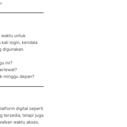
u
n waktu untuk
 kali login, kendala
ng digunakan.
gu ini?
terlewat?
uk minggu depan?
tform digital seperti
 tersedia, tetapi juga
alkan waktu akses,