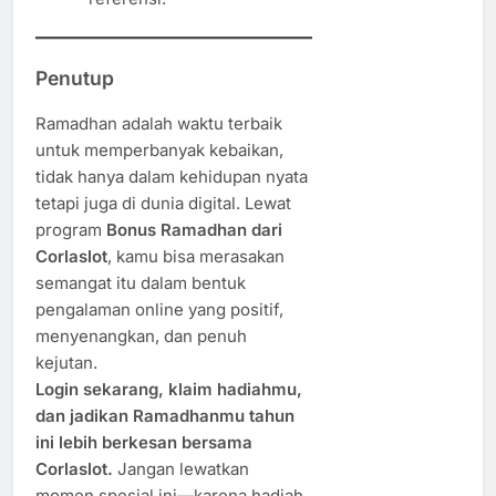
Penutup
Ramadhan adalah waktu terbaik
untuk memperbanyak kebaikan,
tidak hanya dalam kehidupan nyata
tetapi juga di dunia digital. Lewat
program
Bonus Ramadhan dari
Corlaslot
, kamu bisa merasakan
semangat itu dalam bentuk
pengalaman online yang positif,
menyenangkan, dan penuh
kejutan.
Login sekarang, klaim hadiahmu,
dan jadikan Ramadhanmu tahun
ini lebih berkesan bersama
Corlaslot.
Jangan lewatkan
momen spesial ini—karena hadiah