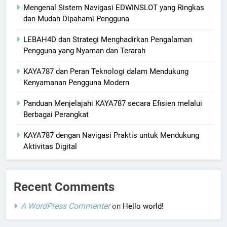
Mengenal Sistem Navigasi EDWINSLOT yang Ringkas
dan Mudah Dipahami Pengguna
LEBAH4D dan Strategi Menghadirkan Pengalaman
Pengguna yang Nyaman dan Terarah
KAYA787 dan Peran Teknologi dalam Mendukung
Kenyamanan Pengguna Modern
Panduan Menjelajahi KAYA787 secara Efisien melalui
Berbagai Perangkat
KAYA787 dengan Navigasi Praktis untuk Mendukung
Aktivitas Digital
Recent Comments
A WordPress Commenter
on
Hello world!