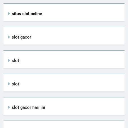
situs slot online
slot gacor
slot
slot
slot gacor hari ini