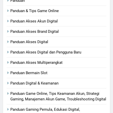
Panduan
Panduan & Tips Game Online
Panduan Akses Akun Digital
Panduan Akses Brand Digital
Panduan Akses Digital
Panduan Akses Digital dan Pengguna Baru
Panduan Akses Multiperangkat
Panduan Bermain Slot
Panduan Digital & Keamanan
Panduan Game Online, Tips Keamanan Akun, Strategi
Gaming, Manajemen Akun Game, Troubleshooting Digital
Panduan Gaming Pemula, Edukasi Digital,