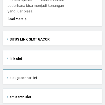
sederhana bisa menjadi kenangan
yang luar biasa.
Read More
SITUS LINK SLOT GACOR
link slot
slot gacor hari ini
situs toto slot