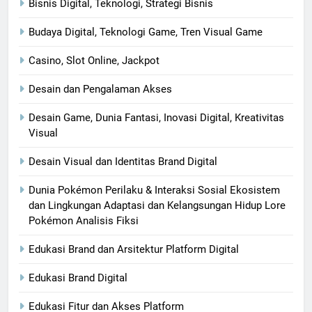
Bisnis Digital, Teknologi, Strategi Bisnis
Budaya Digital, Teknologi Game, Tren Visual Game
Casino, Slot Online, Jackpot
Desain dan Pengalaman Akses
Desain Game, Dunia Fantasi, Inovasi Digital, Kreativitas
Visual
Desain Visual dan Identitas Brand Digital
Dunia Pokémon Perilaku & Interaksi Sosial Ekosistem
dan Lingkungan Adaptasi dan Kelangsungan Hidup Lore
Pokémon Analisis Fiksi
Edukasi Brand dan Arsitektur Platform Digital
Edukasi Brand Digital
Edukasi Fitur dan Akses Platform