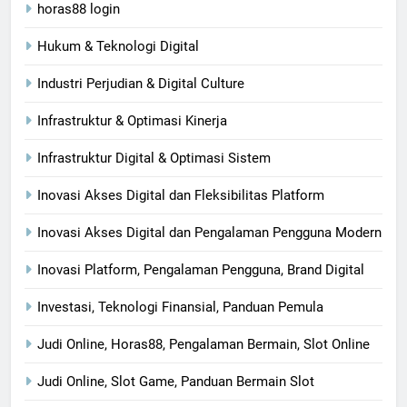
horas88 login
Hukum & Teknologi Digital
Industri Perjudian & Digital Culture
Infrastruktur & Optimasi Kinerja
Infrastruktur Digital & Optimasi Sistem
Inovasi Akses Digital dan Fleksibilitas Platform
Inovasi Akses Digital dan Pengalaman Pengguna Modern
Inovasi Platform, Pengalaman Pengguna, Brand Digital
Investasi, Teknologi Finansial, Panduan Pemula
Judi Online, Horas88, Pengalaman Bermain, Slot Online
Judi Online, Slot Game, Panduan Bermain Slot