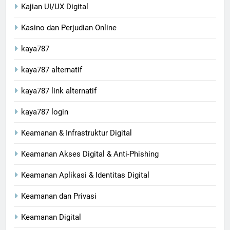
Kajian UI/UX Digital
Kasino dan Perjudian Online
kaya787
kaya787 alternatif
kaya787 link alternatif
kaya787 login
Keamanan & Infrastruktur Digital
Keamanan Akses Digital & Anti-Phishing
Keamanan Aplikasi & Identitas Digital
Keamanan dan Privasi
Keamanan Digital