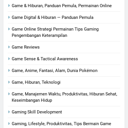
Game & Hiburan, Panduan Pemula, Permainan Online
Game Digital & Hiburan — Panduan Pemula
Game Online Strategi Permainan Tips Gaming
Pengembangan Keterampilan
Game Reviews
Game Sense & Tactical Awareness
Game, Anime, Fantasi, Alam, Dunia Pokémon
Game, Hiburan, Teknologi
Game, Manajemen Waktu, Produktivitas, Hiburan Sehat,
Keseimbangan Hidup
Gaming Skill Development
Gaming, Lifestyle, Produktivitas, Tips Bermain Game