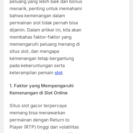
peluang yang lebih baik dan bonus
menarik, penting untuk memahami
bahwa kemenangan dalam
permainan slot tidak pernah bisa
dijamin. Dalam artikel ini, kita akan
membahas faktor-faktor yang
memengaruhi peluang menang di
situs slot, dan mengapa
kemenangan tetap bergantung
pada keberuntungan serta
keterampilan pemain
slot
.
1.
Faktor yang Mempengaruhi
Kemenangan di Slot Online
Situs slot gacor terpercaya
memang bisa menawarkan
permainan dengan Return to
Player (RTP) tinggi dan volatilitas