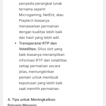
penyedia perangkat lunak
ternama seperti
Microgaming, NetEnt, atau
Playtech biasanya
menawarkan permainan
dengan kualitas lebih baik
dan hasil yang lebih adil.
Transparansi RTP dan
Volatilitas
: Situs slot yang
baik biasanya menampilkan
informasi RTP dan volatilitas
setiap permainan secara
jelas, memungkinkan
pemain untuk membuat
keputusan yang lebih baik
saat memilih permainan.
4.
Tips untuk Meningkatkan
Peluang Menang