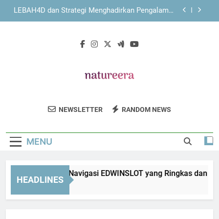
Skip
KAYA787 dan Peran Teknologi dalam Mendukung
to
Kenyamanan Pengguna Modern
content
Panduan Menjelajahi KAYA787 secara Efisien
melalui Berbagai Perangkat
Mengenal Sistem Navigasi EDWINSLOT yang
Ringkas dan Mudah Dipahami Pengguna
LEBAH4D dan Strategi Menghadirkan Pengalaman
Pengguna yang Nyaman dan Terarah
Nature Era
KAYA787 dan Peran Teknologi dalam Mendukung
Jelajahi Tips Dan Informasi Tentang
Kenyamanan Pengguna Modern
NEWSLETTER
RANDOM NEWS
Gaya Hidup Alami Di Nature Era.
Panduan Menjelajahi KAYA787 secara Efisien
melalui Berbagai Perangkat
MENU
ngenal Sistem Navigasi EDWINSLOT yang Ringkas dan Muda
HEADLINES
eeks Ago