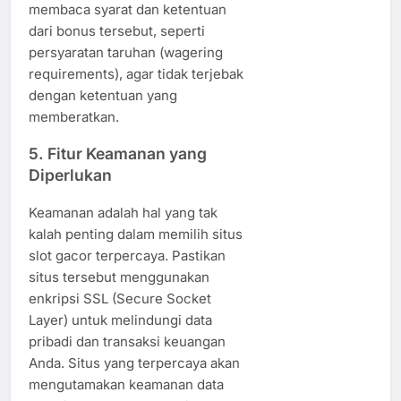
membaca syarat dan ketentuan
dari bonus tersebut, seperti
persyaratan taruhan (wagering
requirements), agar tidak terjebak
dengan ketentuan yang
memberatkan.
5.
Fitur Keamanan yang
Diperlukan
Keamanan adalah hal yang tak
kalah penting dalam memilih situs
slot gacor terpercaya. Pastikan
situs tersebut menggunakan
enkripsi SSL (Secure Socket
Layer) untuk melindungi data
pribadi dan transaksi keuangan
Anda. Situs yang terpercaya akan
mengutamakan keamanan data