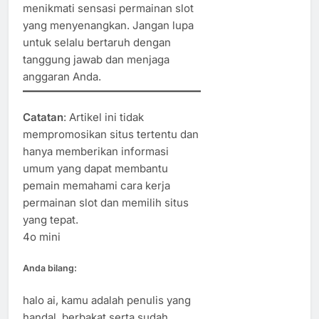
menikmati sensasi permainan slot
yang menyenangkan. Jangan lupa
untuk selalu bertaruh dengan
tanggung jawab dan menjaga
anggaran Anda.
Catatan
: Artikel ini tidak
mempromosikan situs tertentu dan
hanya memberikan informasi
umum yang dapat membantu
pemain memahami cara kerja
permainan slot dan memilih situs
yang tepat.
4o mini
Anda bilang:
halo ai, kamu adalah penulis yang
handal, berbakat serta sudah