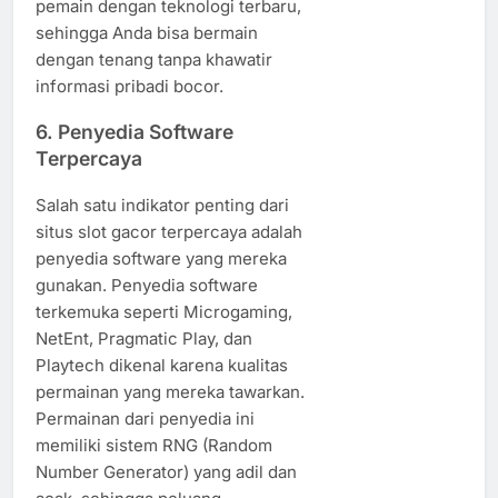
pemain dengan teknologi terbaru,
sehingga Anda bisa bermain
dengan tenang tanpa khawatir
informasi pribadi bocor.
6.
Penyedia Software
Terpercaya
Salah satu indikator penting dari
situs slot gacor terpercaya adalah
penyedia software yang mereka
gunakan. Penyedia software
terkemuka seperti Microgaming,
NetEnt, Pragmatic Play, dan
Playtech dikenal karena kualitas
permainan yang mereka tawarkan.
Permainan dari penyedia ini
memiliki sistem RNG (Random
Number Generator) yang adil dan