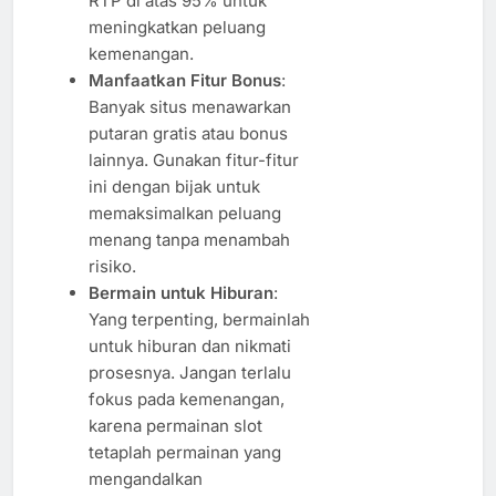
RTP di atas 95% untuk
meningkatkan peluang
kemenangan.
Manfaatkan Fitur Bonus
:
Banyak situs menawarkan
putaran gratis atau bonus
lainnya. Gunakan fitur-fitur
ini dengan bijak untuk
memaksimalkan peluang
menang tanpa menambah
risiko.
Bermain untuk Hiburan
:
Yang terpenting, bermainlah
untuk hiburan dan nikmati
prosesnya. Jangan terlalu
fokus pada kemenangan,
karena permainan slot
tetaplah permainan yang
mengandalkan