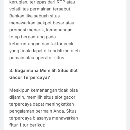
kerugian, terlepas dari RTP atau
volatilitas permainan tersebut.
Bahkan jika sebuah situs
menawarkan jackpot besar atau
promosi menarik, kemenangan
tetap bergantung pada
keberuntungan dan faktor acak
yang tidak dapat dikendalikan oleh
pemain atau operator situs.
3.
Bagaimana Memilih Situs Slot
Gacor Terpercaya?
Meskipun kemenangan tidak bisa
dijamin, memilih situs slot gacor
terpercaya dapat meningkatkan
pengalaman bermain Anda. Situs
terpercaya biasanya menawarkan
fitur-fitur berikut: