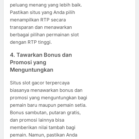
peluang menang yang lebih baik.
Pastikan situs yang Anda pilih
menampilkan RTP secara
transparan dan menawarkan
berbagai pilihan permainan slot
dengan RTP tinggi.
4.
Tawarkan Bonus dan
Promosi yang
Menguntungkan
Situs slot gacor terpercaya
biasanya menawarkan bonus dan
promosi yang menguntungkan bagi
pemain baru maupun pemain setia.
Bonus sambutan, putaran gratis,
dan promosi lainnya bisa
memberikan nilai tambah bagi
pemain. Namun, pastikan Anda