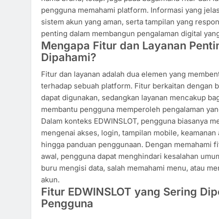
pengguna memahami platform. Informasi yang jelas,
sistem akun yang aman, serta tampilan yang respon
penting dalam membangun pengalaman digital yan
Mengapa Fitur dan Layanan Penti
Dipahami?
Fitur dan layanan adalah dua elemen yang membe
terhadap sebuah platform. Fitur berkaitan dengan 
dapat digunakan, sedangkan layanan mencakup ba
membantu pengguna memperoleh pengalaman yang
Dalam konteks EDWINSLOT, pengguna biasanya men
mengenai akses, login, tampilan mobile, keamanan
hingga panduan penggunaan. Dengan memahami fit
awal, pengguna dapat menghindari kesalahan umum
buru mengisi data, salah memahami menu, atau m
akun.
Fitur EDWINSLOT yang Sering Dip
Pengguna