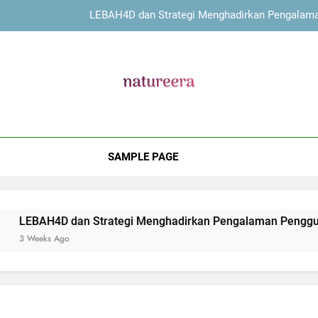
LEBAH4D dan Strategi Menghadirkan Pengalam
KAYA787 dan Peran Teknologi dalam Me
Panduan Menjelajahi KAYA787 seca
Mengenal Sistem Navigasi EDWINSLOT yang R
ure Era
ips Dan Informasi Tentang Gaya Hidup Alami Di Nature Era.
LEBAH4D dan Strategi Menghadirkan Pengalam
SAMPLE PAGE
KAYA787 dan Peran Teknologi dalam Me
Panduan Menjelajahi KAYA787 seca
 dan Strategi Menghadirkan Pengalaman Pengguna yang Nya
go