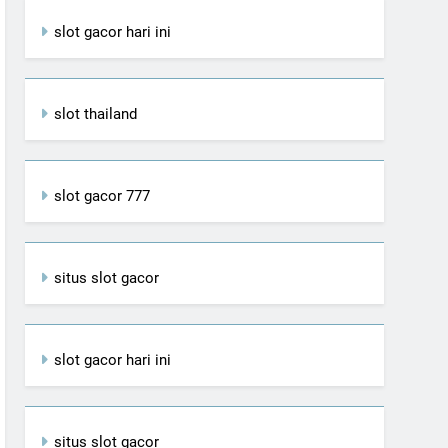
slot gacor hari ini
slot thailand
slot gacor 777
situs slot gacor
slot gacor hari ini
situs slot gacor