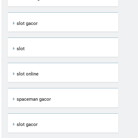
slot gacor
slot
slot online
spaceman gacor
slot gacor