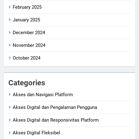
February 2025
January 2025
December 2024
November 2024
October 2024
Categories
Akses dan Navigasi Platform
Akses Digital dan Pengalaman Pengguna
Akses Digital dan Responsivitas Platform
Akses Digital Fleksibel