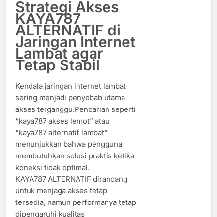
Strategi Akses
KAYA787
ALTERNATIF di
Jaringan Internet
Lambat agar
Tetap Stabil
Kendala jaringan internet lambat
sering menjadi penyebab utama
akses terganggu.Pencarian seperti
“kaya787 akses lemot” atau
“kaya787 alternatif lambat”
menunjukkan bahwa pengguna
membutuhkan solusi praktis ketika
koneksi tidak optimal.
KAYA787 ALTERNATIF dirancang
untuk menjaga akses tetap
tersedia, namun performanya tetap
dipengaruhi kualitas