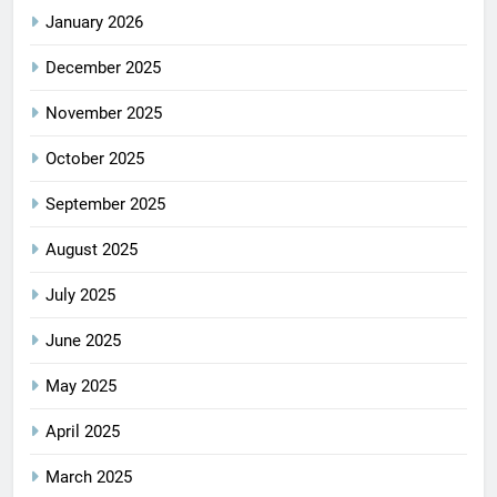
January 2026
December 2025
November 2025
October 2025
September 2025
August 2025
July 2025
June 2025
May 2025
April 2025
March 2025