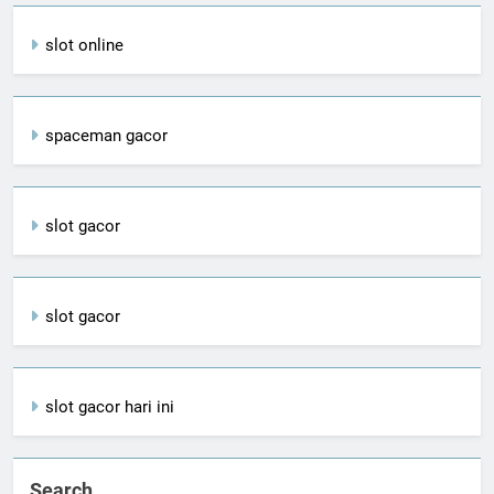
slot online
spaceman gacor
slot gacor
slot gacor
slot gacor hari ini
Search