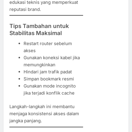
edukasi teknis yang memperkuat
reputasi brand.
Tips Tambahan untuk
Stabilitas Maksimal
Restart router sebelum
akses
Gunakan koneksi kabel jika
memungkinkan
Hindari jam trafik padat
Simpan bookmark resmi
Gunakan mode incognito
jika terjadi konflik cache
Langkah-langkah ini membantu
menjaga konsistensi akses dalam
jangka panjang.