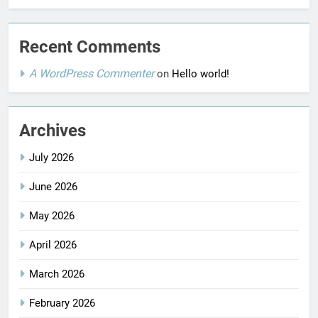
Recent Comments
A WordPress Commenter
on
Hello world!
Archives
July 2026
June 2026
May 2026
April 2026
March 2026
February 2026