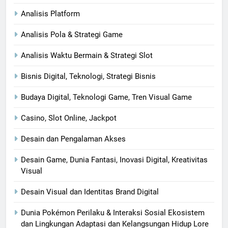
Analisis Platform
Analisis Pola & Strategi Game
Analisis Waktu Bermain & Strategi Slot
Bisnis Digital, Teknologi, Strategi Bisnis
Budaya Digital, Teknologi Game, Tren Visual Game
Casino, Slot Online, Jackpot
Desain dan Pengalaman Akses
Desain Game, Dunia Fantasi, Inovasi Digital, Kreativitas
Visual
Desain Visual dan Identitas Brand Digital
Dunia Pokémon Perilaku & Interaksi Sosial Ekosistem
dan Lingkungan Adaptasi dan Kelangsungan Hidup Lore