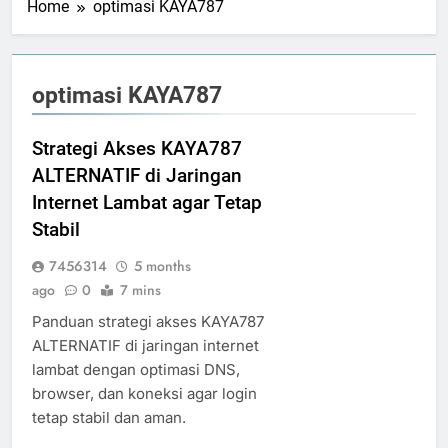
Home
optimasi KAYA787
optimasi KAYA787
Strategi Akses KAYA787
ALTERNATIF di Jaringan
Internet Lambat agar Tetap
Stabil
7456314
5 months
ago
0
7 mins
Panduan strategi akses KAYA787
ALTERNATIF di jaringan internet
lambat dengan optimasi DNS,
browser, dan koneksi agar login
tetap stabil dan aman.