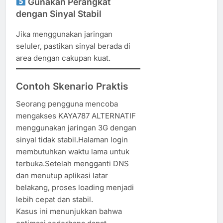
Gunakan Perangkat
dengan Sinyal Stabil
Jika menggunakan jaringan
seluler, pastikan sinyal berada di
area dengan cakupan kuat.
Contoh Skenario Praktis
Seorang pengguna mencoba
mengakses KAYA787 ALTERNATIF
menggunakan jaringan 3G dengan
sinyal tidak stabil.Halaman login
membutuhkan waktu lama untuk
terbuka.Setelah mengganti DNS
dan menutup aplikasi latar
belakang, proses loading menjadi
lebih cepat dan stabil.
Kasus ini menunjukkan bahwa