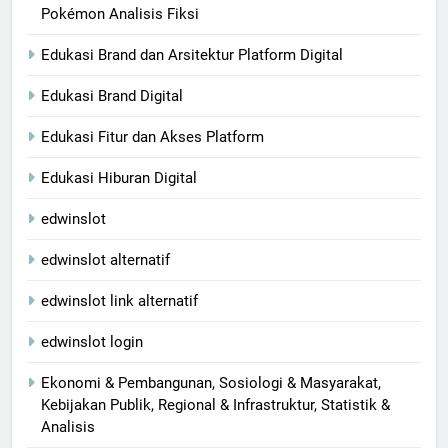
Pokémon Analisis Fiksi
Edukasi Brand dan Arsitektur Platform Digital
Edukasi Brand Digital
Edukasi Fitur dan Akses Platform
Edukasi Hiburan Digital
edwinslot
edwinslot alternatif
edwinslot link alternatif
edwinslot login
Ekonomi & Pembangunan, Sosiologi & Masyarakat,
Kebijakan Publik, Regional & Infrastruktur, Statistik &
Analisis