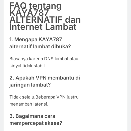
FAQ tentang
KAYA787
ALTERNATIF dan
Internet Lambat
1. Mengapa KAYA787
alternatif lambat dibuka?
Biasanya karena DNS lambat atau
sinyal tidak stabil.
2. Apakah VPN membantu di
jaringan lambat?
Tidak selalu.Beberapa VPN justru
menambah latensi.
3. Bagaimana cara
mempercepat akses?