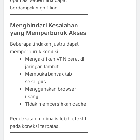
optimasi sederhana dapat
berdampak signifikan.
Menghindari Kesalahan
yang Memperburuk Akses
Beberapa tindakan justru dapat
memperburuk kondisi:
Mengaktifkan VPN berat di
jaringan lambat
Membuka banyak tab
sekaligus
Menggunakan browser
usang
Tidak membersihkan cache
Pendekatan minimalis lebih efektif
pada koneksi terbatas.