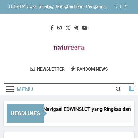
Skip
KAYA787 dan Peran Teknologi dalam Mendukung
to
Kenyamanan Pengguna Modern
content
Panduan Menjelajahi KAYA787 secara Efisien
melalui Berbagai Perangkat
Mengenal Sistem Navigasi EDWINSLOT yang
Ringkas dan Mudah Dipahami Pengguna
LEBAH4D dan Strategi Menghadirkan Pengalaman
Pengguna yang Nyaman dan Terarah
Nature Era
KAYA787 dan Peran Teknologi dalam Mendukung
Jelajahi Tips Dan Informasi Tentang
Kenyamanan Pengguna Modern
NEWSLETTER
RANDOM NEWS
Gaya Hidup Alami Di Nature Era.
Panduan Menjelajahi KAYA787 secara Efisien
melalui Berbagai Perangkat
MENU
ngenal Sistem Navigasi EDWINSLOT yang Ringkas dan Muda
HEADLINES
Weeks Ago