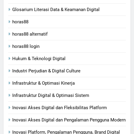
Glosarium Literasi Data & Keamanan Digital
horas88
horas88 alternatif
horas88 login
Hukum & Teknologi Digital
Industri Perjudian & Digital Culture
Infrastruktur & Optimasi Kinerja
Infrastruktur Digital & Optimasi Sistem
Inovasi Akses Digital dan Fleksibilitas Platform
Inovasi Akses Digital dan Pengalaman Pengguna Modern
Inovasi Platform, Pengalaman Pengguna, Brand Digital