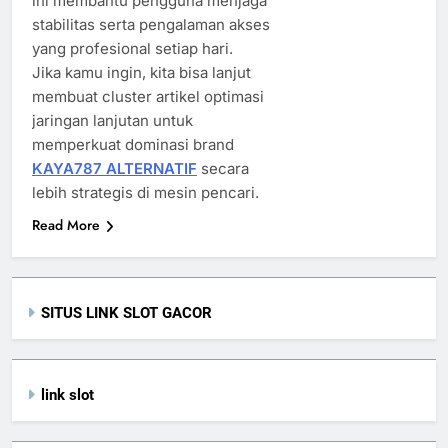
ini membantu pengguna menjaga
stabilitas serta pengalaman akses
yang profesional setiap hari.
Jika kamu ingin, kita bisa lanjut
membuat cluster artikel optimasi
jaringan lanjutan untuk
memperkuat dominasi brand
KAYA787 ALTERNATIF
secara
lebih strategis di mesin pencari.
Read More
SITUS LINK SLOT GACOR
link slot