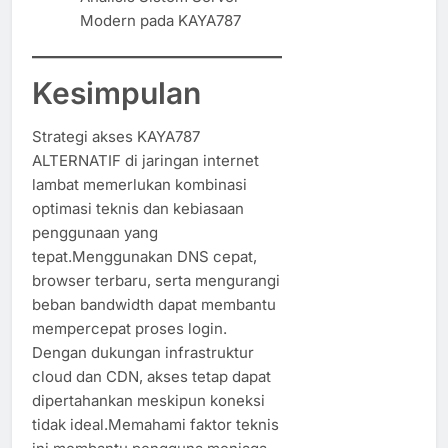
Modern pada KAYA787
Kesimpulan
Strategi akses KAYA787
ALTERNATIF di jaringan internet
lambat memerlukan kombinasi
optimasi teknis dan kebiasaan
penggunaan yang
tepat.Menggunakan DNS cepat,
browser terbaru, serta mengurangi
beban bandwidth dapat membantu
mempercepat proses login.
Dengan dukungan infrastruktur
cloud dan CDN, akses tetap dapat
dipertahankan meskipun koneksi
tidak ideal.Memahami faktor teknis