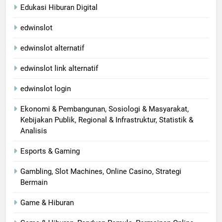
Edukasi Hiburan Digital
edwinslot
edwinslot alternatif
edwinslot link alternatif
edwinslot login
Ekonomi & Pembangunan, Sosiologi & Masyarakat,
Kebijakan Publik, Regional & Infrastruktur, Statistik &
Analisis
Esports & Gaming
Gambling, Slot Machines, Online Casino, Strategi
Bermain
Game & Hiburan