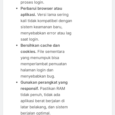
proses login.
Perbarui browser atau
aplikasi.
Versi lama sering
kali tidak kompatibel dengan
sistem keamanan baru,
menyebabkan error atau lag
saat login.
Bersihkan cache dan
cookies.
File sementara
yang menumpuk bisa
memperlambat pemuatan
halaman login dan
menyebabkan bug.
Gunakan perangkat yang
responsif.
Pastikan RAM
tidak penuh, tidak ada
aplikasi berat berjalan di
latar belakang, dan sistem
berjalan optimal.