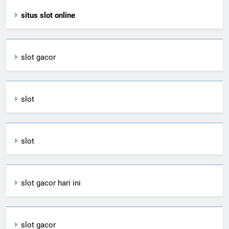
situs slot online
slot gacor
slot
slot
slot gacor hari ini
slot gacor