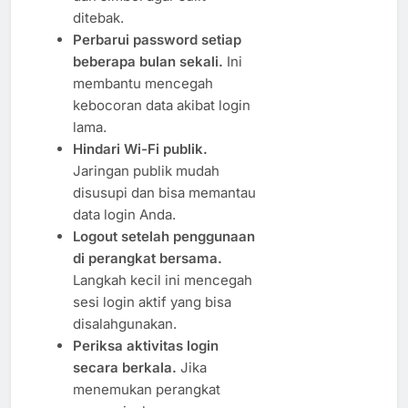
ditebak.
Perbarui password setiap
beberapa bulan sekali.
Ini
membantu mencegah
kebocoran data akibat login
lama.
Hindari Wi-Fi publik.
Jaringan publik mudah
disusupi dan bisa memantau
data login Anda.
Logout setelah penggunaan
di perangkat bersama.
Langkah kecil ini mencegah
sesi login aktif yang bisa
disalahgunakan.
Periksa aktivitas login
secara berkala.
Jika
menemukan perangkat