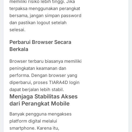
memiliki risiko lebih tinggi. Jika
terpaksa menggunakan perangkat
bersama, jangan simpan password
dan pastikan logout setelah
selesai.
Perbarui Browser Secara
Berkala
Browser terbaru biasanya memiliki
peningkatan keamanan dan
performa. Dengan browser yang
diperbarui, proses TIARA4D login
dapat berjalan lebih stabil.
Menjaga Stabilitas Akses
dari Perangkat Mobile
Banyak pengguna mengakses
platform digital melalui
smartphone. Karena itu,