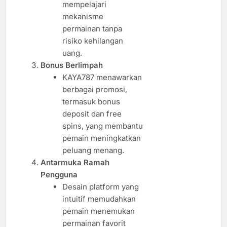
mempelajari
mekanisme
permainan tanpa
risiko kehilangan
uang.
Bonus Berlimpah
KAYA787 menawarkan
berbagai promosi,
termasuk bonus
deposit dan free
spins, yang membantu
pemain meningkatkan
peluang menang.
Antarmuka Ramah
Pengguna
Desain platform yang
intuitif memudahkan
pemain menemukan
permainan favorit