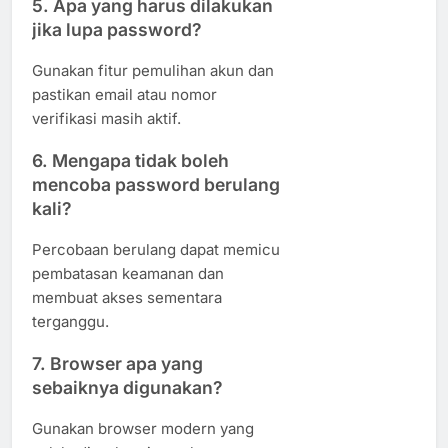
5. Apa yang harus dilakukan
jika lupa password?
Gunakan fitur pemulihan akun dan
pastikan email atau nomor
verifikasi masih aktif.
6. Mengapa tidak boleh
mencoba password berulang
kali?
Percobaan berulang dapat memicu
pembatasan keamanan dan
membuat akses sementara
terganggu.
7. Browser apa yang
sebaiknya digunakan?
Gunakan browser modern yang