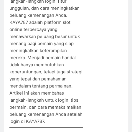
langkah-langkah login, fitur
unggulan, dan cara meningkatkan
peluang kemenangan Anda.
KAYA787 adalah platform slot
online terpercaya yang
menawarkan peluang besar untuk
menang bagi pemain yang siap
meningkatkan keterampilan
mereka. Menjadi pemain handal
tidak hanya membutuhkan
keberuntungan, tetapi juga strategi
yang tepat dan pemahaman
mendalam tentang permainan.
Artikel ini akan membahas
langkah-langkah untuk login, tips
bermain, dan cara memaksimalkan
peluang kemenangan Anda setelah
login di KAYA787.