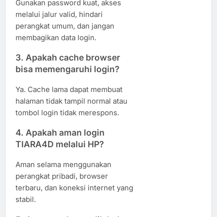
Gunakan password kuat, akses
melalui jalur valid, hindari
perangkat umum, dan jangan
membagikan data login.
3. Apakah cache browser
bisa memengaruhi login?
Ya. Cache lama dapat membuat
halaman tidak tampil normal atau
tombol login tidak merespons.
4. Apakah aman login
TIARA4D melalui HP?
Aman selama menggunakan
perangkat pribadi, browser
terbaru, dan koneksi internet yang
stabil.