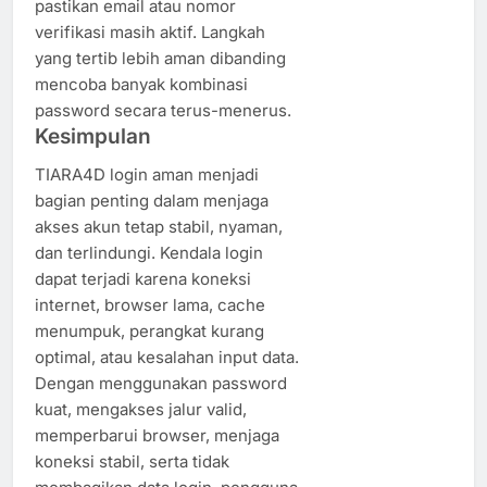
pastikan email atau nomor
verifikasi masih aktif. Langkah
yang tertib lebih aman dibanding
mencoba banyak kombinasi
password secara terus-menerus.
Kesimpulan
TIARA4D login aman menjadi
bagian penting dalam menjaga
akses akun tetap stabil, nyaman,
dan terlindungi. Kendala login
dapat terjadi karena koneksi
internet, browser lama, cache
menumpuk, perangkat kurang
optimal, atau kesalahan input data.
Dengan menggunakan password
kuat, mengakses jalur valid,
memperbarui browser, menjaga
koneksi stabil, serta tidak