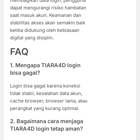
membagikan data login, pengguna
dapat mengurangi risiko hambatan
saat masuk akun. Keamanan dan
stabilitas akses akan semakin baik
ketika didukung oleh kebiasaan
digital yang disiplin.
FAQ
1. Mengapa TIARA4D login
bisa gagal?
Login bisa gagal karena koneksi
tidak stabil, kesalahan data akun,
cache browser, browser lama, atau
perangkat yang kurang optimal.
2. Bagaimana cara menjaga
TIARA4D login tetap aman?