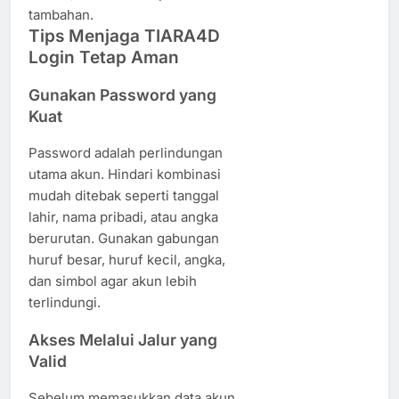
tambahan.
Tips Menjaga TIARA4D
Login Tetap Aman
Gunakan Password yang
Kuat
Password adalah perlindungan
utama akun. Hindari kombinasi
mudah ditebak seperti tanggal
lahir, nama pribadi, atau angka
berurutan. Gunakan gabungan
huruf besar, huruf kecil, angka,
dan simbol agar akun lebih
terlindungi.
Akses Melalui Jalur yang
Valid
Sebelum memasukkan data akun,