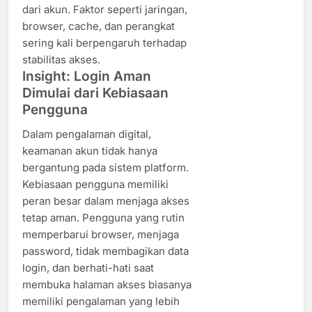
dari akun. Faktor seperti jaringan,
browser, cache, dan perangkat
sering kali berpengaruh terhadap
stabilitas akses.
Insight: Login Aman
Dimulai dari Kebiasaan
Pengguna
Dalam pengalaman digital,
keamanan akun tidak hanya
bergantung pada sistem platform.
Kebiasaan pengguna memiliki
peran besar dalam menjaga akses
tetap aman. Pengguna yang rutin
memperbarui browser, menjaga
password, tidak membagikan data
login, dan berhati-hati saat
membuka halaman akses biasanya
memiliki pengalaman yang lebih