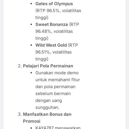
Gates of Olympus
(RTP 96.5%, volatilitas
tinggi)
Sweet Bonanza
(RTP
96.48%, volatilitas
tinggi)
Wild West Gold
(RTP
96.51%, volatilitas
tinggi)
Pelajari Pola Permainan
Gunakan mode demo
untuk memahami fitur
dan pola permainan
sebelum bermain
dengan uang
sungguhan.
Manfaatkan Bonus dan
Promosi
KAYA787 menawarkan