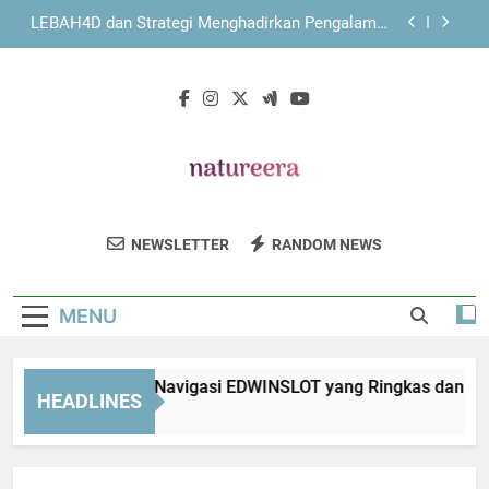
Skip
KAYA787 dan Peran Teknologi dalam Mendukung
to
Kenyamanan Pengguna Modern
content
Panduan Menjelajahi KAYA787 secara Efisien
melalui Berbagai Perangkat
Mengenal Sistem Navigasi EDWINSLOT yang
Ringkas dan Mudah Dipahami Pengguna
LEBAH4D dan Strategi Menghadirkan Pengalaman
Pengguna yang Nyaman dan Terarah
Nature Era
KAYA787 dan Peran Teknologi dalam Mendukung
Jelajahi Tips Dan Informasi Tentang
Kenyamanan Pengguna Modern
NEWSLETTER
RANDOM NEWS
Gaya Hidup Alami Di Nature Era.
Panduan Menjelajahi KAYA787 secara Efisien
melalui Berbagai Perangkat
MENU
ngenal Sistem Navigasi EDWINSLOT yang Ringkas dan Muda
HEADLINES
Weeks Ago