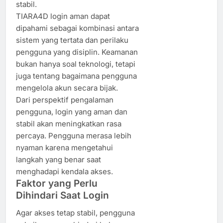
stabil.
TIARA4D login aman dapat
dipahami sebagai kombinasi antara
sistem yang tertata dan perilaku
pengguna yang disiplin. Keamanan
bukan hanya soal teknologi, tetapi
juga tentang bagaimana pengguna
mengelola akun secara bijak.
Dari perspektif pengalaman
pengguna, login yang aman dan
stabil akan meningkatkan rasa
percaya. Pengguna merasa lebih
nyaman karena mengetahui
langkah yang benar saat
menghadapi kendala akses.
Faktor yang Perlu
Dihindari Saat Login
Agar akses tetap stabil, pengguna