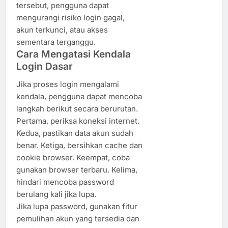
tersebut, pengguna dapat
mengurangi risiko login gagal,
akun terkunci, atau akses
sementara terganggu.
Cara Mengatasi Kendala
Login Dasar
Jika proses login mengalami
kendala, pengguna dapat mencoba
langkah berikut secara berurutan.
Pertama, periksa koneksi internet.
Kedua, pastikan data akun sudah
benar. Ketiga, bersihkan cache dan
cookie browser. Keempat, coba
gunakan browser terbaru. Kelima,
hindari mencoba password
berulang kali jika lupa.
Jika lupa password, gunakan fitur
pemulihan akun yang tersedia dan