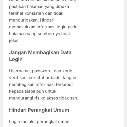
pastikan halaman yang dibuka
terlihat konsisten dan tidak
mencurigakan. Hindari
memasukkan informasi login pada
halaman yang sumbernya tidak
jelas.
Jangan Membagikan Data
Login
Username, password, dan kode
verifikasi bersifat pribadi. Jangan
membagikan informasi tersebut
kepada siapa pun untuk
mengurangi risiko akses tidak sah.
Hindari Perangkat Umum
Login melalui perangkat umum