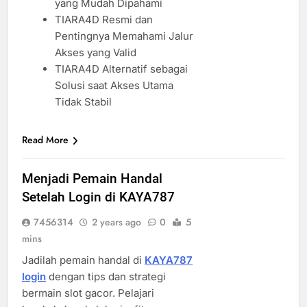
yang Mudah Dipahami
TIARA4D Resmi dan
Pentingnya Memahami Jalur
Akses yang Valid
TIARA4D Alternatif sebagai
Solusi saat Akses Utama
Tidak Stabil
Read More
Menjadi Pemain Handal
Setelah Login di KAYA787
7456314
2 years ago
0
5
mins
Jadilah pemain handal di
KAYA787
login
dengan tips dan strategi
bermain slot gacor. Pelajari