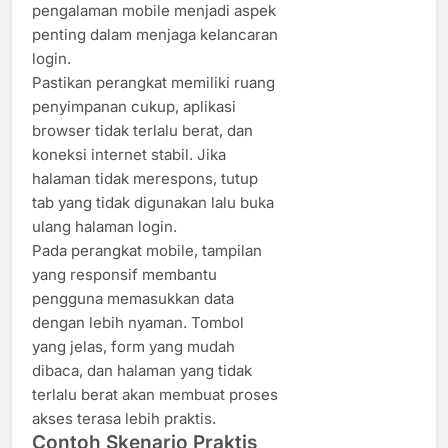
pengalaman mobile menjadi aspek
penting dalam menjaga kelancaran
login.
Pastikan perangkat memiliki ruang
penyimpanan cukup, aplikasi
browser tidak terlalu berat, dan
koneksi internet stabil. Jika
halaman tidak merespons, tutup
tab yang tidak digunakan lalu buka
ulang halaman login.
Pada perangkat mobile, tampilan
yang responsif membantu
pengguna memasukkan data
dengan lebih nyaman. Tombol
yang jelas, form yang mudah
dibaca, dan halaman yang tidak
terlalu berat akan membuat proses
akses terasa lebih praktis.
Contoh Skenario Praktis