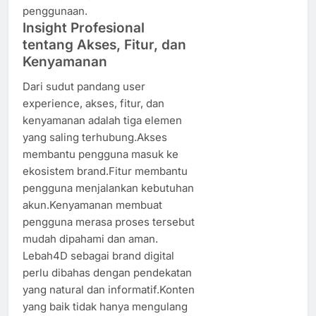
penggunaan.
Insight Profesional
tentang Akses, Fitur, dan
Kenyamanan
Dari sudut pandang user
experience, akses, fitur, dan
kenyamanan adalah tiga elemen
yang saling terhubung.Akses
membantu pengguna masuk ke
ekosistem brand.Fitur membantu
pengguna menjalankan kebutuhan
akun.Kenyamanan membuat
pengguna merasa proses tersebut
mudah dipahami dan aman.
Lebah4D sebagai brand digital
perlu dibahas dengan pendekatan
yang natural dan informatif.Konten
yang baik tidak hanya mengulang