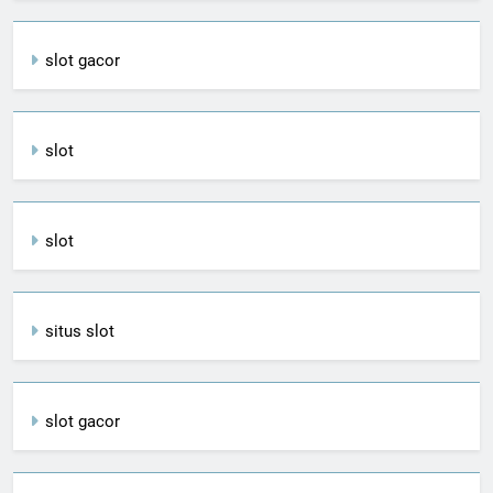
slot gacor
slot
slot
situs slot
slot gacor