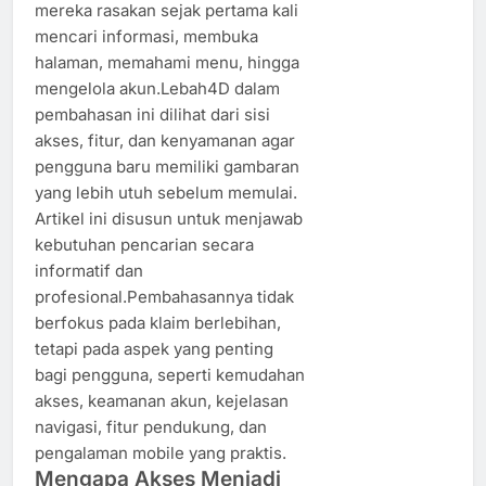
mereka rasakan sejak pertama kali
mencari informasi, membuka
halaman, memahami menu, hingga
mengelola akun.Lebah4D dalam
pembahasan ini dilihat dari sisi
akses, fitur, dan kenyamanan agar
pengguna baru memiliki gambaran
yang lebih utuh sebelum memulai.
Artikel ini disusun untuk menjawab
kebutuhan pencarian secara
informatif dan
profesional.Pembahasannya tidak
berfokus pada klaim berlebihan,
tetapi pada aspek yang penting
bagi pengguna, seperti kemudahan
akses, keamanan akun, kejelasan
navigasi, fitur pendukung, dan
pengalaman mobile yang praktis.
Mengapa Akses Menjadi