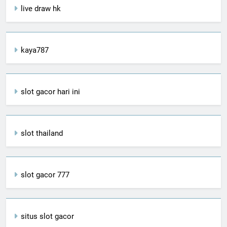
live draw hk
kaya787
slot gacor hari ini
slot thailand
slot gacor 777
situs slot gacor