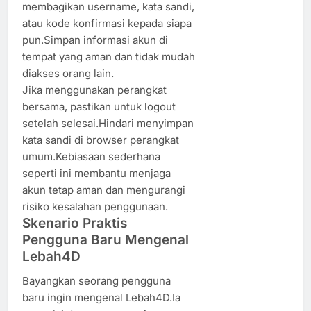
membagikan username, kata sandi,
atau kode konfirmasi kepada siapa
pun.Simpan informasi akun di
tempat yang aman dan tidak mudah
diakses orang lain.
Jika menggunakan perangkat
bersama, pastikan untuk logout
setelah selesai.Hindari menyimpan
kata sandi di browser perangkat
umum.Kebiasaan sederhana
seperti ini membantu menjaga
akun tetap aman dan mengurangi
risiko kesalahan penggunaan.
Skenario Praktis
Pengguna Baru Mengenal
Lebah4D
Bayangkan seorang pengguna
baru ingin mengenal Lebah4D.Ia