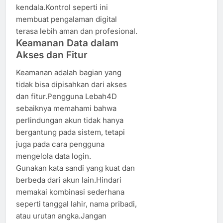
kendala.Kontrol seperti ini
membuat pengalaman digital
terasa lebih aman dan profesional.
Keamanan Data dalam
Akses dan Fitur
Keamanan adalah bagian yang
tidak bisa dipisahkan dari akses
dan fitur.Pengguna Lebah4D
sebaiknya memahami bahwa
perlindungan akun tidak hanya
bergantung pada sistem, tetapi
juga pada cara pengguna
mengelola data login.
Gunakan kata sandi yang kuat dan
berbeda dari akun lain.Hindari
memakai kombinasi sederhana
seperti tanggal lahir, nama pribadi,
atau urutan angka.Jangan