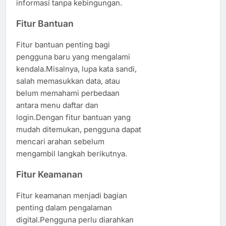
informasi tanpa kebingungan.
Fitur Bantuan
Fitur bantuan penting bagi
pengguna baru yang mengalami
kendala.Misalnya, lupa kata sandi,
salah memasukkan data, atau
belum memahami perbedaan
antara menu daftar dan
login.Dengan fitur bantuan yang
mudah ditemukan, pengguna dapat
mencari arahan sebelum
mengambil langkah berikutnya.
Fitur Keamanan
Fitur keamanan menjadi bagian
penting dalam pengalaman
digital.Pengguna perlu diarahkan