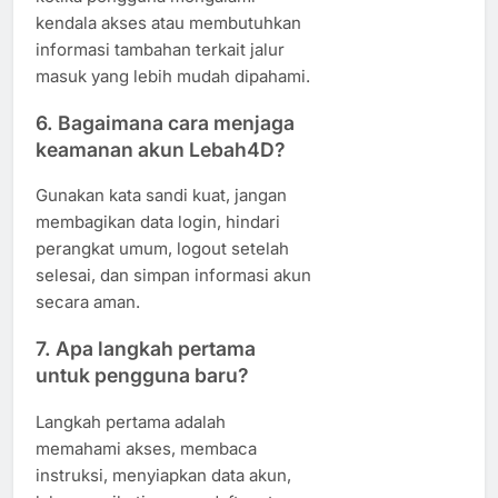
kendala akses atau membutuhkan
informasi tambahan terkait jalur
masuk yang lebih mudah dipahami.
6. Bagaimana cara menjaga
keamanan akun Lebah4D?
Gunakan kata sandi kuat, jangan
membagikan data login, hindari
perangkat umum, logout setelah
selesai, dan simpan informasi akun
secara aman.
7. Apa langkah pertama
untuk pengguna baru?
Langkah pertama adalah
memahami akses, membaca
instruksi, menyiapkan data akun,