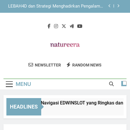
Skip
KAYA787 dan Peran Teknologi dalam Mendukung
to
Kenyamanan Pengguna Modern
content
Panduan Menjelajahi KAYA787 secara Efisien
melalui Berbagai Perangkat
Mengenal Sistem Navigasi EDWINSLOT yang
Ringkas dan Mudah Dipahami Pengguna
LEBAH4D dan Strategi Menghadirkan Pengalaman
Pengguna yang Nyaman dan Terarah
Nature Era
KAYA787 dan Peran Teknologi dalam Mendukung
Jelajahi Tips Dan Informasi Tentang
Kenyamanan Pengguna Modern
NEWSLETTER
RANDOM NEWS
Gaya Hidup Alami Di Nature Era.
Panduan Menjelajahi KAYA787 secara Efisien
melalui Berbagai Perangkat
MENU
ngenal Sistem Navigasi EDWINSLOT yang Ringkas dan Muda
HEADLINES
Weeks Ago