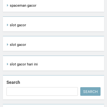
spaceman gacor
slot gacor
slot gacor
slot gacor hari ini
Search
SEARCH