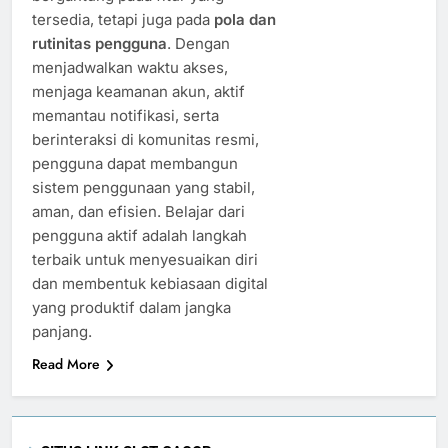
tersedia, tetapi juga pada
pola dan
rutinitas pengguna
. Dengan
menjadwalkan waktu akses,
menjaga keamanan akun, aktif
memantau notifikasi, serta
berinteraksi di komunitas resmi,
pengguna dapat membangun
sistem penggunaan yang stabil,
aman, dan efisien. Belajar dari
pengguna aktif adalah langkah
terbaik untuk menyesuaikan diri
dan membentuk kebiasaan digital
yang produktif dalam jangka
panjang.
Read More