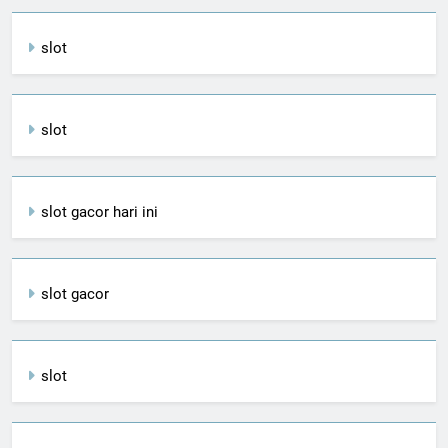
slot
slot
slot gacor hari ini
slot gacor
slot