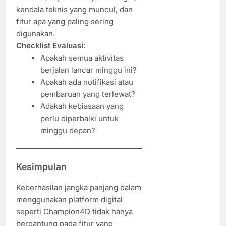
kendala teknis yang muncul, dan
fitur apa yang paling sering
digunakan.
Checklist Evaluasi
:
Apakah semua aktivitas
berjalan lancar minggu ini?
Apakah ada notifikasi atau
pembaruan yang terlewat?
Adakah kebiasaan yang
perlu diperbaiki untuk
minggu depan?
Kesimpulan
Keberhasilan jangka panjang dalam
menggunakan platform digital
seperti Champion4D tidak hanya
bergantung pada fitur yang