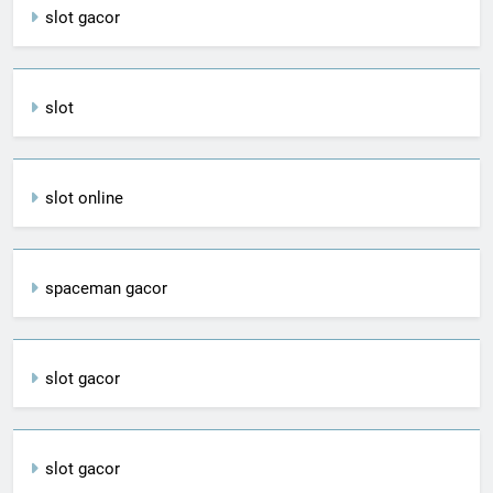
slot gacor
slot
slot online
spaceman gacor
slot gacor
slot gacor