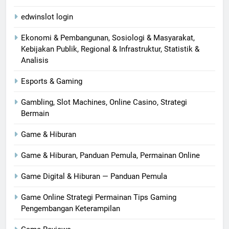
edwinslot login
Ekonomi & Pembangunan, Sosiologi & Masyarakat,
Kebijakan Publik, Regional & Infrastruktur, Statistik &
Analisis
Esports & Gaming
Gambling, Slot Machines, Online Casino, Strategi
Bermain
Game & Hiburan
Game & Hiburan, Panduan Pemula, Permainan Online
Game Digital & Hiburan — Panduan Pemula
Game Online Strategi Permainan Tips Gaming
Pengembangan Keterampilan