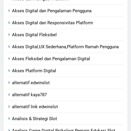
Akses Digital dan Pengalaman Pengguna
Akses Digital dan Responsivitas Platform
Akses Digital Fleksibel
Akses Digital,UX Sederhana,Platform Ramah Pengguna
Akses Fleksibel dan Pengalaman Digital
Akses Platform Digital
alternatif edwinslot
alternatif kaya787
alternatif link edwinslot
Analisis & Strategi Slot
Analisis Game Digital Psikologi Pemain Edukasi Slot