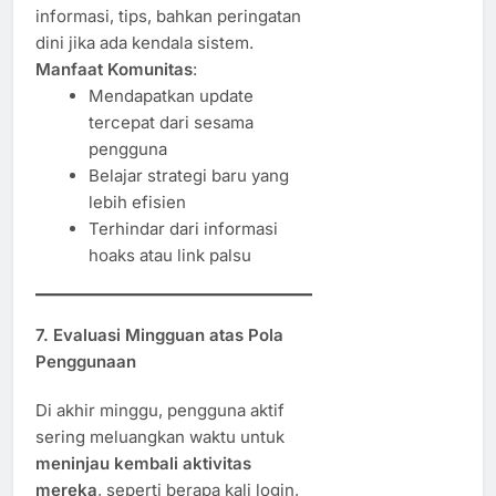
informasi, tips, bahkan peringatan
dini jika ada kendala sistem.
Manfaat Komunitas
:
Mendapatkan update
tercepat dari sesama
pengguna
Belajar strategi baru yang
lebih efisien
Terhindar dari informasi
hoaks atau link palsu
7.
Evaluasi Mingguan atas Pola
Penggunaan
Di akhir minggu, pengguna aktif
sering meluangkan waktu untuk
meninjau kembali aktivitas
mereka
, seperti berapa kali login,