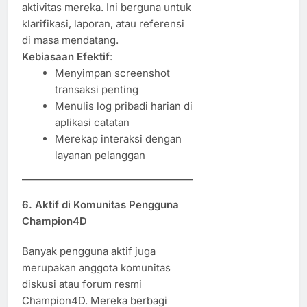
aktivitas mereka. Ini berguna untuk
klarifikasi, laporan, atau referensi
di masa mendatang.
Kebiasaan Efektif
:
Menyimpan screenshot
transaksi penting
Menulis log pribadi harian di
aplikasi catatan
Merekap interaksi dengan
layanan pelanggan
6.
Aktif di Komunitas Pengguna
Champion4D
Banyak pengguna aktif juga
merupakan anggota komunitas
diskusi atau forum resmi
Champion4D. Mereka berbagi