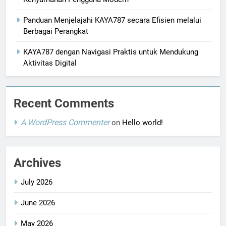
Panduan Menjelajahi KAYA787 secara Efisien melalui
Berbagai Perangkat
KAYA787 dengan Navigasi Praktis untuk Mendukung
Aktivitas Digital
Recent Comments
A WordPress Commenter
on
Hello world!
Archives
July 2026
June 2026
May 2026