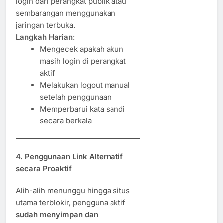
login dari perangkat publik atau
sembarangan menggunakan
jaringan terbuka.
Langkah Harian
:
Mengecek apakah akun
masih login di perangkat
aktif
Melakukan logout manual
setelah penggunaan
Memperbarui kata sandi
secara berkala
4.
Penggunaan Link Alternatif
secara Proaktif
Alih-alih menunggu hingga situs
utama terblokir, pengguna aktif
sudah menyimpan dan