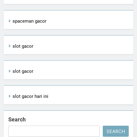
spaceman gacor
slot gacor
slot gacor
slot gacor hari ini
Search
SEARCH