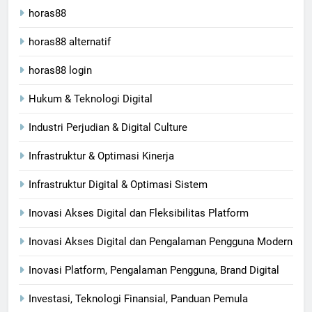
horas88
horas88 alternatif
horas88 login
Hukum & Teknologi Digital
Industri Perjudian & Digital Culture
Infrastruktur & Optimasi Kinerja
Infrastruktur Digital & Optimasi Sistem
Inovasi Akses Digital dan Fleksibilitas Platform
Inovasi Akses Digital dan Pengalaman Pengguna Modern
Inovasi Platform, Pengalaman Pengguna, Brand Digital
Investasi, Teknologi Finansial, Panduan Pemula