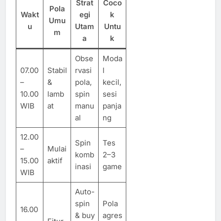
Strat
Coco
Pola
Wakt
egi
k
Umu
u
Utam
Untu
m
a
k
Obse
Moda
07.00
Stabil
rvasi
l
–
&
pola,
kecil,
10.00
lamb
spin
sesi
WIB
at
manu
panja
al
ng
12.00
Spin
Tes
–
Mulai
komb
2–3
15.00
aktif
inasi
game
WIB
Auto-
spin
Pola
16.00
& buy
agres