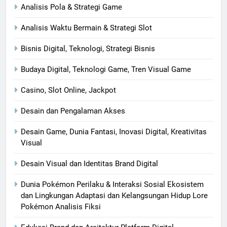
Analisis Pola & Strategi Game
Analisis Waktu Bermain & Strategi Slot
Bisnis Digital, Teknologi, Strategi Bisnis
Budaya Digital, Teknologi Game, Tren Visual Game
Casino, Slot Online, Jackpot
Desain dan Pengalaman Akses
Desain Game, Dunia Fantasi, Inovasi Digital, Kreativitas
Visual
Desain Visual dan Identitas Brand Digital
Dunia Pokémon Perilaku & Interaksi Sosial Ekosistem
dan Lingkungan Adaptasi dan Kelangsungan Hidup Lore
Pokémon Analisis Fiksi