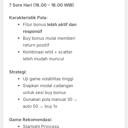
?
Sore Hari (16.00 – 18.00 WIB)
Karakteristik Pola:
Fitur bonus
lebih aktif dan
responsif
Buy bonus mulai memberi
return positif
Kombinasi wild + scatter
lebih mudah muncul
Strategi:
Uji game volatilitas tinggi
Siapkan modal cadangan
untuk sesi buy bonus
Gunakan pola manual 30 →
auto 50 → buy 1x
Game Rekomendasi:
Starlight Princess