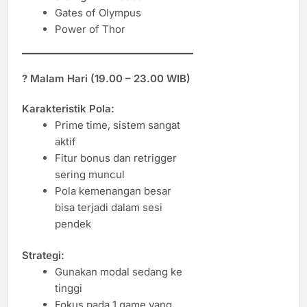
Gates of Olympus
Power of Thor
?
Malam Hari (19.00 – 23.00 WIB)
Karakteristik Pola:
Prime time, sistem sangat
aktif
Fitur bonus dan retrigger
sering muncul
Pola kemenangan besar
bisa terjadi dalam sesi
pendek
Strategi:
Gunakan modal sedang ke
tinggi
Fokus pada 1 game yang