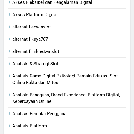
Akses Fleksibel dan Pengalaman Digital
Akses Platform Digital
alternatif edwinslot
alternatif kaya787
alternatif link edwinslot
Analisis & Strategi Slot
Analisis Game Digital Psikologi Pemain Edukasi Slot
Online Fakta dan Mitos
Analisis Pengguna, Brand Experience, Platform Digital,
Kepercayaan Online
Analisis Perilaku Pengguna
Analisis Platform