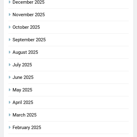
December 2025
November 2025
October 2025
September 2025
August 2025
July 2025
June 2025
May 2025
April 2025
March 2025
February 2025