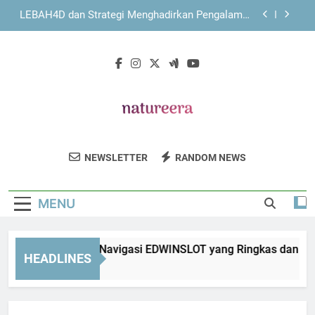
Skip
KAYA787 dan Peran Teknologi dalam Mendukung
to
Kenyamanan Pengguna Modern
content
Panduan Menjelajahi KAYA787 secara Efisien
melalui Berbagai Perangkat
Mengenal Sistem Navigasi EDWINSLOT yang
Ringkas dan Mudah Dipahami Pengguna
LEBAH4D dan Strategi Menghadirkan Pengalaman
Pengguna yang Nyaman dan Terarah
Nature Era
KAYA787 dan Peran Teknologi dalam Mendukung
Jelajahi Tips Dan Informasi Tentang
Kenyamanan Pengguna Modern
NEWSLETTER
RANDOM NEWS
Gaya Hidup Alami Di Nature Era.
Panduan Menjelajahi KAYA787 secara Efisien
melalui Berbagai Perangkat
MENU
engenal Sistem Navigasi EDWINSLOT yang Ringkas dan Mud
HEADLINES
 Weeks Ago